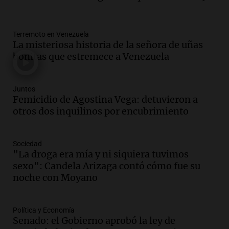
sus salarios, denuncian desde el
sindicato
Panorama Federal
Terremoto en Venezuela
La misteriosa historia de la señora de uñas
Episodios
Audio.
La justicia reconoce el COVID
bonitas que estremece a Venezuela
como enfermedad laboral tras caso de
docente fallecido en 2021
Panorama Federal
Juntos
Femicidio de Agostina Vega: detuvieron a
Episodios
otros dos inquilinos por encubrimiento
Audio.
Mujer de más de 30 años muere
en un siniestro vial en circunvalación
Este-Oeste de Salta
Sociedad
Panorama Federal
"La droga era mía y ni siquiera tuvimos
Episodios
sexo": Candela Arizaga contó cómo fue su
Audio.
La justicia reconoce el COVID
noche con Moyano
como enfermedad laboral tras el
fallecimiento de un docente
Política y Economía
Panorama Federal
Senado: el Gobierno aprobó la ley de
Episodios