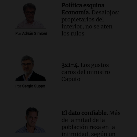
Mendoza y San Rafael
Política esquina
Panorama Federal
Economía.
Desalojos:
Episodios
propietarios del
Audio.
Cómo serán los desalojos exprés
interior, no se aten
y contratos de alquiler si se aprueba la
los rulos
Por
Adrián Simioni
ley de propiedad privada
Ahora país
Episodios
Audio.
Se inaugura la décimo primera
3x1=4.
Los gustos
exposición agrícola en Bulaya con
caros del ministro
diversas atracciones para todos
Caputo
Panorama Federal
Por
Sergio Suppo
Episodios
Audio.
Se atrincheró la intendenta
interina de Villa Santa Cruz del Lago
tras ser destituida
El dato confiable.
Más
Ahora país
de la mitad de la
Episodios
población reza en la
intimidad, según un