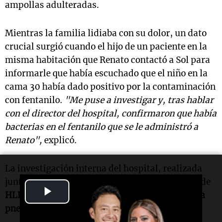
ampollas adulteradas.
Mientras la familia lidiaba con su dolor, un dato
crucial surgió cuando el hijo de un paciente en la
misma habitación que Renato contactó a Sol para
informarle que había escuchado que el niño en la
cama 30 había dado positivo por la contaminación
con fentanilo.
"Me puse a investigar y, tras hablar
con el director del hospital, confirmaron que había
bacterias en el fentanilo que se le administró a
Renato",
explicó.
La investigación interna del hospital, realizada
junto con el
Malbrán
, determinó que el opioide de
Play
HLB Pharma
estaba contaminado con
Klebsiella
pneumoniae
y
Ralstonia pickettii
.
Video