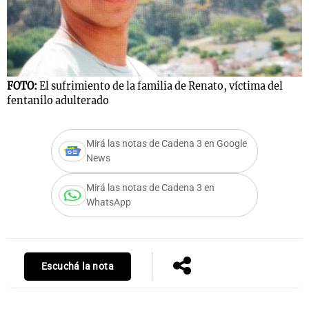
Notas
s
Notas
FOTO:
El sufrimiento de la familia de Renato, víctima del
La Sole en
fentanilo adulterado
ial
Mundial 2026
Cadena 3
Mirá las notas de Cadena 3 en Google
News
Mirá las notas de Cadena 3 en
WhatsApp
Escuchá la nota