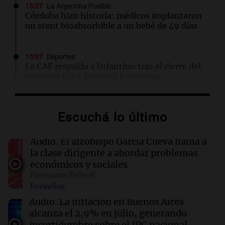
15:07
La Argentina Posible
Córdoba hizo historia: médicos implantaron
un stent bioabsorbible a un bebé de 49 días
15:07
Deportes
La CAF respalda a Infantino tras el cierre del
proyecto FIFA Forward Enterprise
15:02
Espectáculos
Escuchá lo último
Emily Ceco desmiente romance con Roberto
García Moritán: "No hubo primer beso"
Audio.
El alzobispo García Cueva llama a
la clase dirigente a abordar problemas
15:00
Sociedad
económicos y sociales
Quiniela matutina: conocé los números
Panorama Federal
ganadores de hoy viernes 7 de agosto.
Episodios
Audio.
La inflación en Buenos Aires
14:51
Mundo
alcanza el 2,9% en julio, generando
James Harden evita antecedentes penales tras
incertidumbre sobre el IPC nacional