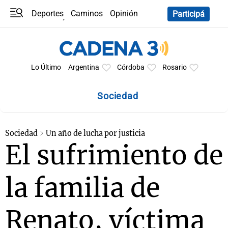
Deportes
Caminos
Opinión
Participá
Programas
Últimas coberturas
Últimas 24 h
En YouTube
Clima
Horóscopo
Lo Último
Argentina
Córdoba
Rosario
Sociedad
Sociedad
Un año de lucha por justicia
El sufrimiento de
la familia de
Renato, víctima