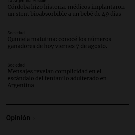
La Argentina Posible
Episodios
Córdoba hizo historia: médicos implantaron
un stent bioabsorbible a un bebé de 49 días
Audio.
Los gustos caros del ministro
Caputo | Por Sergio Suppo
3x1:4
Sociedad
Quiniela matutina: conocé los números
Episodios
ganadores de hoy viernes 7 de agosto.
Audio.
Desalojos: propietarios del
interior, no se aten los rulos | Por
Adrián Simioni
Sociedad
Mensajes revelan complicidad en el
Política esquina Economía
escándalo del fentanilo adulterado en
Episodios
Argentina
Audio.
Tras atrincherarse, la intendenta
interina de Villa Santa Cruz del Lago
aceptó dejar el cargo
Ahora país
Episodios
Opinión
Audio.
La justicia investiga una estafa
millonaria a través de una financiera en