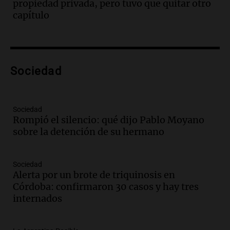
Audio.
Encuentran cuerpo en el Riacho
propiedad privada, pero tuvo que quitar otro
Santa Fe: se trataría de un hombre
capítulo
desaparecido mientras practicaba
kitesurf
Panorama Federal
Episodios
Audio.
Solans Hoteles es patrocinante
Sociedad
porque el concurso “abre un espacio a la
creatividad”
Edición 2026
Sociedad
Episodios
Rompió el silencio: qué dijo Pablo Moyano
sobre la detención de su hermano
Audio.
Femicidio por fuego en el auto:
qué dijo la defensa del esposo acusado
Radioinforme 3
Sociedad
Episodios
Alerta por un brote de triquinosis en
Córdoba: confirmaron 30 casos y hay tres
Audio.
Exconvicto con doble empleo
internados
estatal: la SENAF asegura que se enteró
por los medios
Radioinforme 3