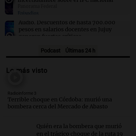
desestimación de cargo por posesión de arma
Panorama Federal
Episodios
Audio.
Descuentos de hasta 700.000
pesos en salarios docentes en Jujuy
generan fuertes críticas
Panorama Federal
Episodios
Podcast
Últimas 24 h
Audio.
Docentes de Jujuy denuncian
descuentos de hasta 700.000 pesos en
Lo más visto
sus salarios
Panorama Federal
Episodios
Radioinforme 3
Audio.
Siniestro vial en Salta: una mujer
Terrible choque en Córdoba: murió una
fallece tras perder el control de su
bombera cerca del Mercado de Abasto
vehículo
Panorama Federal
Episodios
Quién era la bombera que murió
Audio.
Docentes de Jujuy enfrentan
en el trágico choque de la ruta 19
descuentos de hasta 700.000 pesos en