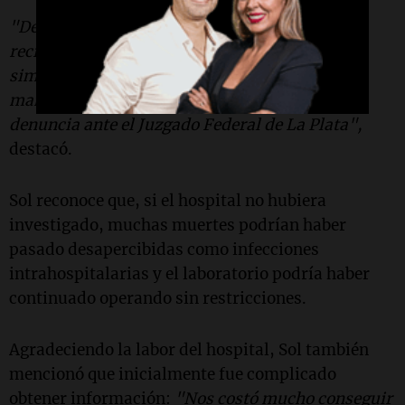
"Descubrieron que todos los pacientes que
recibieron fentanilo presentaron síntomas
similares antes de fallecer. Con el informe en
mano, el 12 de mayo, la
ANMAT
presentó la
denuncia ante el Juzgado Federal de La Plata",
destacó.
Sol reconoce que, si el hospital no hubiera
investigado, muchas muertes podrían haber
pasado desapercibidas como infecciones
intrahospitalarias y el laboratorio podría haber
continuado operando sin restricciones.
Agradeciendo la labor del hospital, Sol también
mencionó que inicialmente fue complicado
obtener información:
"Nos costó mucho conseguir