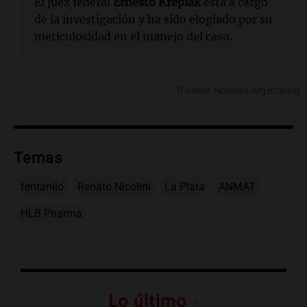
El juez federal
Ernesto Kreplak
está a cargo
de la investigación y ha sido elogiado por su
meticulosidad en el manejo del caso.
[Fuente: Noticias Argentinas]
Temas
fentanilo
Renato Nicolini
La Plata
ANMAT
HLB Pharma
Lo último