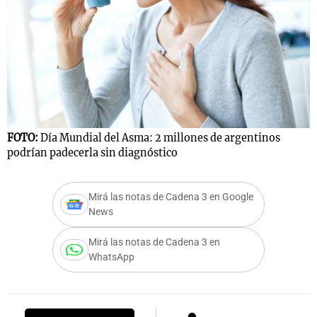
Notas
s
Notas
La Sole en
ial
Mundial 2026
Cadena 3
FOTO:
Día Mundial del Asma: 2 millones de argentinos
podrían padecerla sin diagnóstico
Mirá las notas de Cadena 3 en Google
News
Mirá las notas de Cadena 3 en
WhatsApp