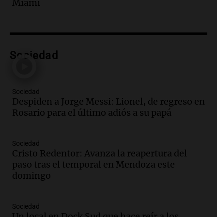
Miami
Panorama Federal
Episodios
Audio.
Tragedia en Mendoza: un muerto
y cinco heridos tras caer dos autos desde
Sociedad
un puente
Una mañana para todos
Episodios
Audio.
Messi llegará esta noche a
Sociedad
Despiden a Jorge Messi: Lionel, de regreso en
Rosario para acompañar a su familia
Rosario para el último adiós a su papá
tras la muerte de su papá
Una mañana para todos
Episodios
Sociedad
Audio.
Ley de Propiedad Privada: el revés
Cristo Redentor: Avanza la reapertura del
en el Congreso expuso una debilidad
paso tras el temporal en Mendoza este
comunicacional del Gobierno
domingo
Una mañana para todos
Episodios
Sociedad
Audio.
Casabindo se prepara para una
Un local en Dock Sud que hace reír a los