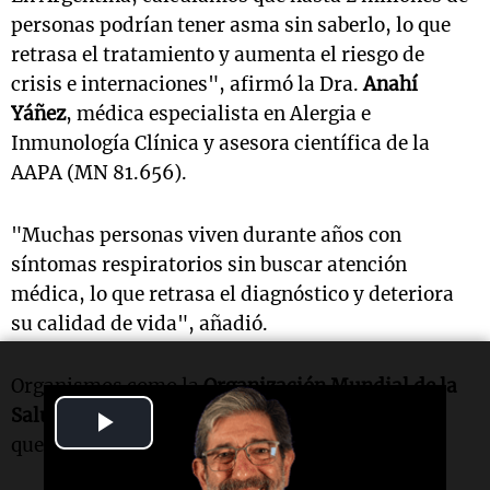
personas podrían tener asma sin saberlo, lo que
retrasa el tratamiento y aumenta el riesgo de
crisis e internaciones", afirmó la Dra.
Anahí
Yáñez
, médica especialista en Alergia e
Inmunología Clínica y asesora científica de la
AAPA (MN 81.656).
"Muchas personas viven durante años con
síntomas respiratorios sin buscar atención
médica, lo que retrasa el diagnóstico y deteriora
su calidad de vida", añadió.
Organismos como la
Organización Mundial de la
Salud
y diversas guías internacionales señalan
Play
que:
Video