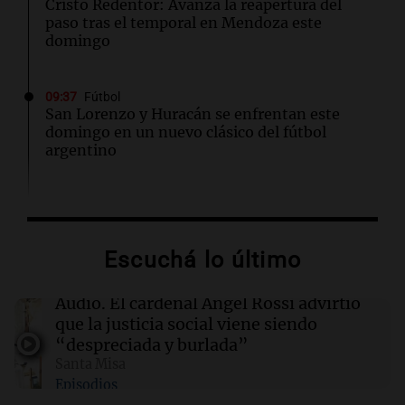
Cristo Redentor: Avanza la reapertura del
paso tras el temporal en Mendoza este
domingo
09:37
Fútbol
San Lorenzo y Huracán se enfrentan este
domingo en un nuevo clásico del fútbol
argentino
09:26
Mundo
Pakistán refuerza la defensa con Arabia Saudí
y Turquía en un acuerdo histórico
Escuchá lo último
09:23
Mundo
Audio.
El cardenal Ángel Rossi advirtió
El papa León XIV exige el cese de ataques a
que la justicia social viene siendo
civiles en Ucrania y Rusia desde el Vaticano
“despreciada y burlada”
Santa Misa
Episodios
09:21
Espectáculos