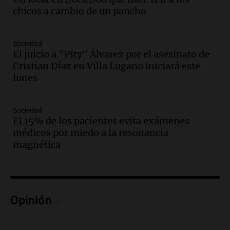
celebración única: 30.000 turistas y el
chicos a cambio de un pancho
tradicional Toreo de la Vincha
Una mañana para todos
Episodios
Sociedad
Audio.
Borges, abogada de Pourrain:
El juicio a "Pity" Álvarez por el asesinato de
"Tres hombres se lo llevaron para
Cristian Díaz en Villa Lugano iniciará este
hacerle preguntas y nunca regresó"
lunes
Una mañana para todos
Episodios
Sociedad
Audio.
Voluntarios limpiaron 9.000
El 15% de los pacientes evita exámenes
metros del río Suquía y retiraron hasta
médicos por miedo a la resonancia
800 kilos de basura por jornada
magnética
Una mañana para todos
Episodios
Audio.
La historia de la servilleta que
firmó Jorge Messi para el primer
contrato de Leo con Barcelona
Opinión
Una mañana para todos
Episodios