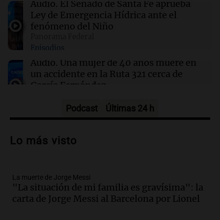
Carlos Rottemberg presenta "Pasen y Lean",
Audio.
El Senado de Santa Fe aprueba
su obra sobre 50 años en el teatro argentino
Ley de Emergencia Hídrica ante el
fenómeno del Niño
Panorama Federal
09:20
Sociedad
Episodios
Un local en Dock Sud que hace reír a los chicos
a cambio de un pancho
Audio.
Una mujer de 40 años muere en
un accidente en la Ruta 321 cerca de
García Fernández
Panorama Federal
Episodios
Podcast
Últimas 24 h
Audio.
El Tesoro Nacional captura 12
billones de pesos y genera excedente de
Lo más visto
liquidez de 4 billones
Panorama Federal
Episodios
La muerte de Jorge Messi
Audio.
La lección del Titanic y la
"La situación de mi familia es gravísima": la
humildad en tiempos de tormenta
carta de Jorge Messi al Barcelona por Lionel
según San Ignacio de Loyola
Panorama Federal