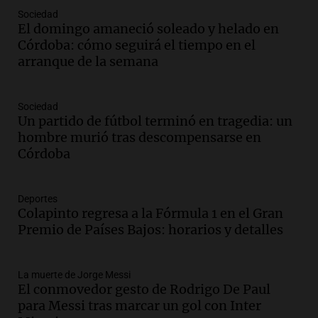
Episodios
Sociedad
Audio.
Tormentas y filtraciones: "El
El domingo amaneció soleado y helado en
agua entra por donde menos
Córdoba: cómo seguirá el tiempo en el
imaginamos"
arranque de la semana
Una Mañana para todos Rosario
Episodios
Sociedad
Audio.
Nahuel Pennisi y la huella de
Un partido de fútbol terminó en tragedia: un
Mercedes Sosa: "La emoción es el filtro
hombre murió tras descompensarse en
máximo".
Córdoba
Una Mañana para todos Rosario
Episodios
Deportes
Audio.
Orellana Lucca celebró su peña
Colapinto regresa a la Fórmula 1 en el Gran
de folclore en Córdoba
Premio de Países Bajos: horarios y detalles
Tarde y Media
Episodios
La muerte de Jorge Messi
Audio.
Trágico accidente en Mendoza:
El conmovedor gesto de Rodrigo De Paul
un muerto y varios heridos tras caída de
para Messi tras marcar un gol con Inter
vehículos desde un puente