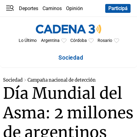
Deportes
Caminos
Opinión
Participá
Programas
Últimas coberturas
Últimas 24 h
En YouTube
Clima
Horóscopo
Lo Último
Argentina
Córdoba
Rosario
Sociedad
Sociedad
Campaña nacional de detección
Día Mundial del
Asma: 2 millones
de argentinos