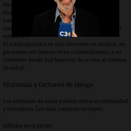
Muchos pacientes con asma no reciben un
diagnóstico formal.
Los síntomas a menudo se normalizan o se
confunden (como tos crónica o "falta de aire por
estrés").
El subdiagnóstico es más frecuente en adultos, en
pacientes con formas leves o intermitentes, y en
contextos donde hay barreras de acceso al sistema
de salud.
Síntomas y factores de riesgo
Los síntomas de asma pueden variar en intensidad
y frecuencia. Los más comunes incluyen:
Silbidos en el pecho.