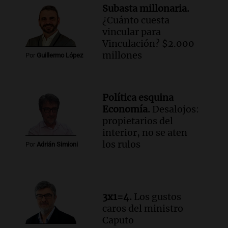
Subasta millonaria.
Audio.
Joan Gaspart: "Sin Jorge, no sé si
¿Cuánto cuesta
Messi hubiera llegado adonde llegó"
vincular para
Una mañana para todos
Vinculación? $2.000
Episodios
millones
Por
Guillermo López
Audio.
El orgullo y el sueño argentino de
Jorge Messi en una entrevista con Rony
Vargas en 2007
Política esquina
Una mañana para todos
Economía.
Desalojos:
Episodios
propietarios del
Audio.
El abuelo de Agostina Vega, tras
interior, no se aten
las nuevas detenciones: "En esa casa
los rulos
Por
Adrián Simioni
todos tenían algo que ver"
Una mañana para todos
Episodios
Audio.
Una nutricionista derribó el mito
3x1=4.
Los gustos
del desayuno ideal: qué alimentos
caros del ministro
conviene priorizar
Caputo
Una mañana para todos