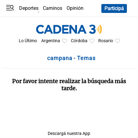
Deportes
Caminos
Opinión
Participá
Programas
Últimas coberturas
Últimas 24 h
En YouTube
Clima
Horóscopo
Lo Último
Argentina
Córdoba
Rosario
campana - Temas
Por favor intente realizar la búsqueda más
tarde.
Descargá nuestra App