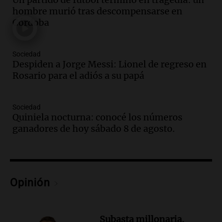
Audio.
El orgullo y el sueño argentino de
hombre murió tras descompensarse en
Jorge Messi en una entrevista con Rony
Córdoba
Vargas en 2007
Una mañana para todos
Episodios
Sociedad
Audio.
El abuelo de Agostina Vega, tras
Despiden a Jorge Messi: Lionel de regreso en
las nuevas detenciones: "En esa casa
Rosario para el adiós a su papá
todos tenían algo que ver"
Una mañana para todos
Sociedad
Episodios
Quiniela nocturna: conocé los números
Audio.
Una nutricionista derribó el mito
ganadores de hoy sábado 8 de agosto.
del desayuno ideal: qué alimentos
conviene priorizar
Una mañana para todos
Episodios
Opinión
Audio.
Murió Jorge Messi
Una mañana para todos
Episodios
Subasta millonaria.