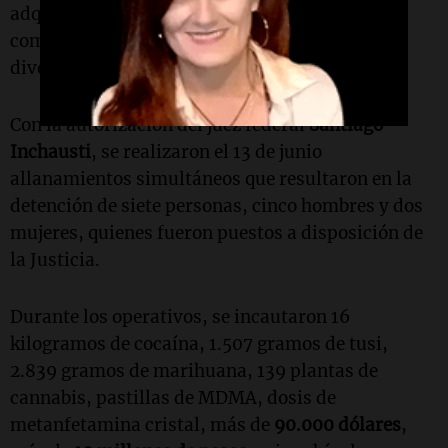
adquisición, transporte, acopio, distribución y
comercialización de cocaína y marihuana en
diversas zonas de la ciudad balnearia.
Con la autorización del juez federal
Santiago
Inchausti
, se realizaron el 13 de junio
allanamientos simultáneos que resultaron en la
detención de siete personas, cinco hombres y dos
mujeres, quienes fueron puestos a disposición de
la Justicia.
Durante los operativos, se incautaron 16
kilogramos de cocaína, 1.507 gramos de tusi,
2.839 gramos de marihuana, 139 plantas de
cannabis, pastillas de MDMA, dosis de
metanfetamina cristal, más de
90.000 dólares
,