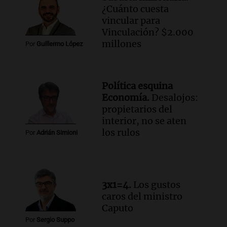
¿Cuánto cuesta
Audio.
Mateo, a los 25 años, lucha
vincular para
contra el tiempo: necesita un trasplante
Vinculación? $2.000
para poder seguir viviend
millones
Por
Guillermo López
Una mañana para todos
Episodios
Audio.
Estiman que la inflación nacional
Política esquina
de julio será menor al 2,9% registrado
Economía.
Desalojos:
en CABA
propietarios del
Una mañana para todos
interior, no se aten
Episodios
los rulos
Por
Adrián Simioni
Audio.
Altas Cumbres: rescataron a una
cabra que llevaba ocho días atrapada en
un precipicio
Una mañana para todos
3x1=4.
Los gustos
Episodios
caros del ministro
Audio.
Chile planteó mejorar la
Caputo
conectividad fronteriza, aérea y digital
Por
Sergio Suppo
con Jujuy