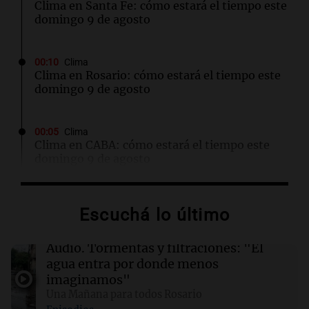
Clima en Santa Fe: cómo estará el tiempo este
domingo 9 de agosto
00:10
Clima
Clima en Rosario: cómo estará el tiempo este
domingo 9 de agosto
00:05
Clima
Clima en CABA: cómo estará el tiempo este
domingo 9 de agosto
00:00
Clima
Escuchá lo último
Clima en Córdoba: cómo estará el tiempo este
domingo 9 de agosto
Audio.
Tormentas y filtraciones: "El
agua entra por donde menos
23:56
Sociedad
imaginamos"
Salteño demanda a AstraZeneca y al Estado
Una Mañana para todos Rosario
por $191 millones por efectos de la vacuna