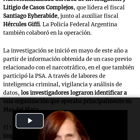
Litigio de Casos Complejos
, que lidera el fiscal
Santiago Eyherabide
, junto al auxiliar fiscal
Hércules Giffi
. La Policía Federal Argentina
también colaboró en la operación.
La investigación se inició en mayo de este año a
partir de información obtenida de un caso previo
relacionado con el narcotráfico, en el que también
participó la PSA. A través de labores de
inteligencia criminal, vigilancia y análisis de
datos,
los investigadores lograron identificar a
una organización que operaba principalmente en
Mar del Plata.
Play
El trabajo investigativo reveló
la supuesta
Video
implicación de dos hermanos
en actividades de