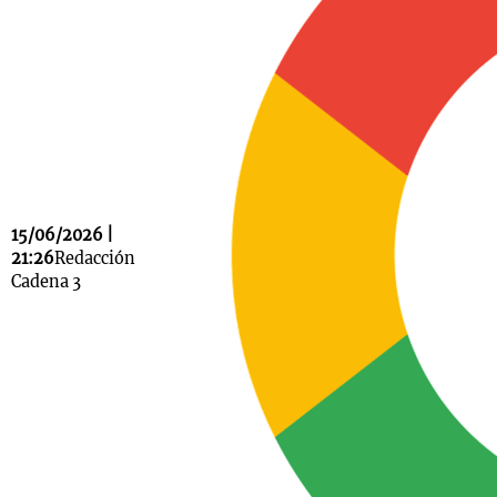
Notas
s
Notas
La Sole en
ial
Mundial 2026
Cadena 3
15/06/2026 |
21:26
Redacción
Cadena 3