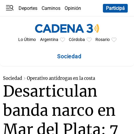
Deportes
Caminos
Opinión
Participá
Programas
Últimas coberturas
Últimas 24 h
En YouTube
Clima
Horóscopo
Lo Último
Argentina
Córdoba
Rosario
Sociedad
Sociedad
Operativo antidrogas en la costa
Desarticulan
banda narco en
Mar del Plata: 7