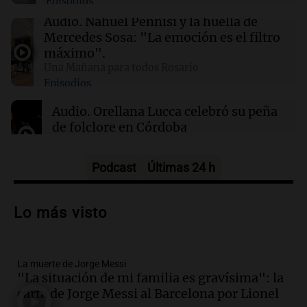
Episodios
Covid-19
Audio.
Nahuel Pennisi y la huella de
Mercedes Sosa: "La emoción es el filtro
23:51
La muerte de Jorge Messi
máximo".
El conmovedor gesto de Rodrigo De Paul para
Una Mañana para todos Rosario
Messi tras marcar un gol con Inter Miami
Episodios
Audio.
Orellana Lucca celebró su peña
de folclore en Córdoba
Tarde y Media
Episodios
Podcast
Últimas 24 h
Audio.
Trágico accidente en Mendoza:
un muerto y varios heridos tras caída de
Lo más visto
vehículos desde un puente
Panorama Federal
Episodios
La muerte de Jorge Messi
Audio.
Tragedia en Mendoza: un muerto
"La situación de mi familia es gravísima": la
y cinco heridos tras caer dos autos desde
carta de Jorge Messi al Barcelona por Lionel
un puente