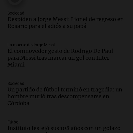
Una mañana para todos
Episodios
Sociedad
Audio.
Messi llegará esta noche a
Despiden a Jorge Messi: Lionel de regreso en
Rosario para acompañar a su familia
Rosario para el adiós a su papá
tras la muerte de su papá
Una mañana para todos
La muerte de Jorge Messi
Episodios
El conmovedor gesto de Rodrigo De Paul
Audio.
Ley de Propiedad Privada: el revés
para Messi tras marcar un gol con Inter
en el Congreso expuso una debilidad
Miami
comunicacional del Gobierno
Una mañana para todos
Episodios
Sociedad
Un partido de fútbol terminó en tragedia: un
Audio.
Casabindo se prepara para una
hombre murió tras descompensarse en
celebración única: 30.000 turistas y el
Córdoba
tradicional Toreo de la Vincha
Una mañana para todos
Episodios
Fútbol
Audio.
Borges, abogada de Pourrain:
Instituto festejó sus 108 años con un golazo
"Tres hombres se lo llevaron para