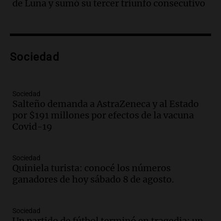
de Luna y sumó su tercer triunfo consecutivo
hacerle preguntas y nunca regresó"
Una mañana para todos
Episodios
Audio.
Voluntarios limpiaron 9.000
Sociedad
metros del río Suquía y retiraron hasta
800 kilos de basura por jornada
Una mañana para todos
Episodios
Sociedad
Salteño demanda a AstraZeneca y al Estado
Audio.
La historia de la servilleta que
por $191 millones por efectos de la vacuna
firmó Jorge Messi para el primer
Covid-19
contrato de Leo con Barcelona
Una mañana para todos
Episodios
Sociedad
Quiniela turista: conocé los números
Audio.
Joan Gaspart: "Sin Jorge, no sé si
ganadores de hoy sábado 8 de agosto.
Messi hubiera llegado adonde llegó"
Una mañana para todos
Episodios
Sociedad
Un partido de fútbol terminó en tragedia: un