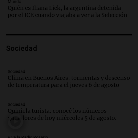
Audio.
Un trabajador herido tras caer a
Mundo
Quién es Iliana Lick, la argentina detenida
un pozo de 17 metros en Nueva Córdoba
por el ICE cuando viajaba a ver a la Selección
Panorama Federal
Episodios
Audio.
Lanzamiento del Tigo 7 CSH: el
nuevo híbrido enchufable de Chery llega
Sociedad
al mercado argentino
Panorama Federal
Episodios
Sociedad
Audio.
Perito Moreno recibe la Copa
Clima en Buenos Aires: tormentas y descenso
Mundial de Natación de Invierno con
de temperatura para el jueves 6 de agosto
récords y atletas de 20 países
Amamos Argentina
Episodios
Sociedad
Audio.
Conductor imputado por
Quiniela turista: conocé los números
accidente fatal en San Luis dejó tres
ganadores de hoy miércoles 5 de agosto.
jóvenes muertos y un herido grave
Panorama Federal
Episodios
Viva la Radio Rosario