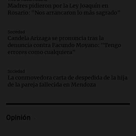
Madres pidieron por la Ley Joaquín en
Audio.
Historiador de la UBA celebró la
Rosario: "Nos arrancaron lo más sagrado"
marcha atrás en la Ley de Tierras:
“Frenamos un saqueo de recursos”
Amamos Argentina
Sociedad
Episodios
Candela Arizaga se pronuncia tras la
Audio.
Ahyre estuvo en el Estudio
denuncia contra Facundo Moyano: "Tengo
Federal Sancor Seguros y adelantó su
errores como cualquiera"
nuevo tema a Cadena 3 Rosario.
Viva la Radio Rosario
Sociedad
Episodios
La conmovedora carta de despedida de la hija
Audio.
Cierre del Paso Internacional
de la pareja fallecida en Mendoza
Cristo Redentor por acumulación de
nieve se extiende a 22 días
Panorama Federal
Episodios
Opinión
Audio.
Estudiantes de Italia realizan
prácticas docentes en Córdoba para
enriquecer su formación educativa