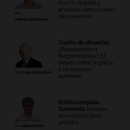
0,02% en julio y
jubilaciones en la provincia
acumula cuatro meses
Panorama Federal
Por
sin aumentos
Episodios
Federico Albarenque
Cuadro de situación.
¿Polarización o
fragmentación? El
debate sobre la grieta
y las terceras
Por
Sergio Berensztein
opciones
Política esquina
Economía.
Puertos:
un conflicto poco
práctico
Por
Adrián Simioni