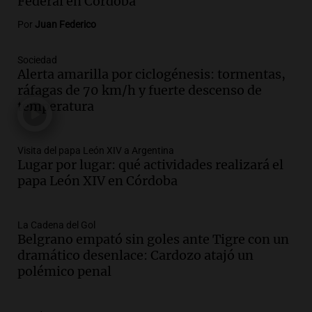
Federal en Córdoba
oposición a ley de tierras
Panorama Federal
Por
Juan Federico
Episodios
Audio.
Mendoza celebra la apertura del
Sociedad
Alerta amarilla por ciclogénesis: tormentas,
centro de esquí Penitentes Park tras
ráfagas de 70 km/h y fuerte descenso de
siete años de cierre por falta de nieve
temperatura
Panorama Federal
Episodios
Audio.
Madres en Rosario piden por la
Visita del papa León XIV a Argentina
Lugar por lugar: qué actividades realizará el
ley Joaquín.
papa León XIV en Córdoba
Viva la Radio Rosario
Episodios
Audio.
Juan Pedro Colombo, rematador
La Cadena del Gol
Belgrano empató sin goles ante Tigre con un
de hacienda: “Las tecnologías no
dramático desenlace: Cardozo atajó un
reemplazan el contacto con la gente”
polémico penal
La Argentina, hoy
Episodios