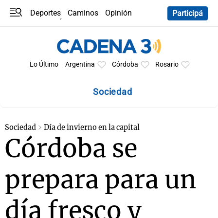
Deportes
Caminos
Opinión
Participá
Programas
Últimas coberturas
Últimas 24 h
En YouTube
Clima
Horóscopo
Lo Último
Argentina
Córdoba
Rosario
Sociedad
Sociedad
Día de invierno en la capital
Córdoba se
prepara para un
día fresco y