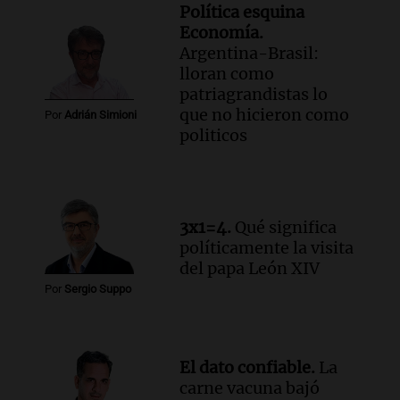
Panorama Federal
Política esquina
Episodios
Economía.
Argentina-Brasil:
Audio.
La Universidad de Milán y su
lloran como
colaboración con la municipalidad para
patriagrandistas lo
la educación y parques
que no hicieron como
Panorama Federal
Por
Adrián Simioni
politicos
Episodios
Audio.
El papamóvil de Juan Pablo II
revive con la visita de León XIV y una
historia nacida en Córdoba
Viva la Radio
3x1=4.
Qué significa
Episodios
políticamente la visita
Audio.
Monseñor Fenoy celebra la visita
del papa León XIV
de León XIV a Argentina y reflexiona
Por
Sergio Suppo
sobre su impacto espiritual
Panorama Federal
Episodios
El dato confiable.
La
Audio.
El ministro de Economía de Santa
carne vacuna bajó
Fe relativiza el impacto del fallo sobre