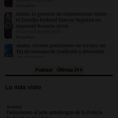
de John Cage hasta el año 2640
Episodios
Audio.
El gerente de Exponenciar visitó
23:53
La Cadena del Gol
el Estudio Federal Sancor Seguros en
Belgrano empató sin goles ante Tigre con un
Aapresid Rosario 2026.
dramático desenlace: Cardozo atajó un
Congreso Aapresid 2026
polémico penal
Episodios
Audio.
Fiestas patronales de Ticino: un
fin de semana de tradición y diversión
en el campo
Panorama Federal
Episodios
Podcast
Últimas 24 h
Audio.
Preparativos para la feria en La
Bulalle, Córdoba: actividades y horarios
Lo más visto
de apertura
Panorama Federal
Episodios
Sociedad
Audio.
Río Gallegos enfrenta secuelas de
Detuvieron al jefe antidrogas de la Policía
lluvias, senadores manifiestan