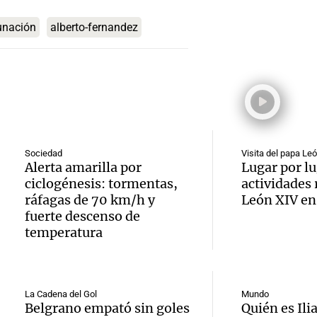
Audio.
hacien
Episodios
Episodios
unación
alberto-fernandez
trabaj
tecnol
Audio.
herido
reempl
Lanza
caer a
contac
del Ti
de 17 
gente
Audio.
el nue
en Nu
La Argentin
Sociedad
Visita del papa Le
Alerta amarilla por
Lugar por lu
Episodios
Moren
híbrid
Córdo
ciclogénesis: tormentas,
actividades 
ráfagas de 70 km/h y
León XIV en
la Cop
enchuf
Panorama F
fuerte descenso de
Episodios
Audio.
Mundi
temperatura
Chery 
Condu
Nataci
merca
imput
Invier
argent
La Cadena del Gol
Mundo
Belgrano empató sin goles
Quién es Ilia