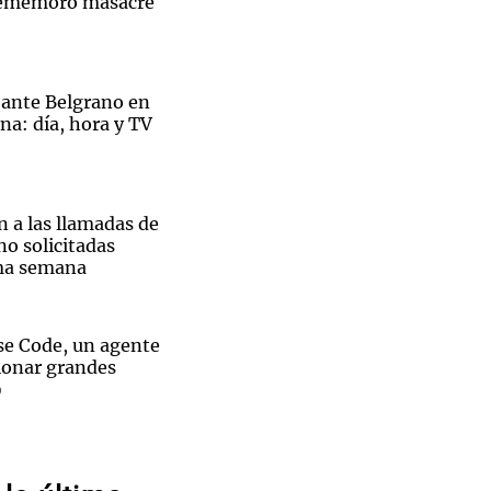
rememoró masacre
 ante Belgrano en
na: día, hora y TV
Notas
tas
Notas
Venezuela de
 Groenlandia
Comprometidos
Madur
n a las llamadas de
o solicitadas
ima semana
e Code, un agente
tionar grandes
o
El
k suma a un
eo
 Uber como CFO en