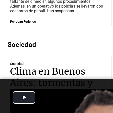
faltante de dinero en algunos procedimientos.
Además, en un operativo los policías se llevaron dos
cachorros de pitbull.
Las sospechas.
Por
Juan Federico
Sociedad
Sociedad
Clima en Buenos
Aires: tormentas y
descenso de
Play
temperatura para el
Video