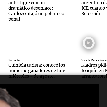
Audio.
accide
récord
Panorama F
ante Tigre con un
argentina de
Episodios
dramático desenlace:
ICE cuando v
Histor
en San
atleta
Cardozo atajó un polémico
Selección
la UBA
penal
dejó tr
países
Audio.
la mar
jóvene
Amamos Arg
Episodios
estuvo
atrás 
muerto
Estudi
de Tie
herido
Audio.
Federa
“Fren
Panorama F
Sociedad
Viva la Radio Rosar
Episodios
Quiniela turista: conocé los
Madres pidi
del Pa
Seguro
saqueo
números ganadores de hoy
Joaquín en 
miércoles 5 de agosto.
arrancaron 
Intern
adelan
recurs
Audio.
Cristo
nuevo 
Amamos Arg
Episodios
Estudi
Redent
Cadena
Sociedad
Sociedad