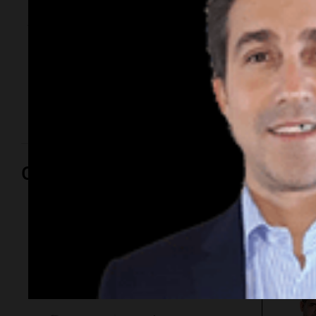
jueves 6 de agosto
El Servicio Meteorológico Nacional emitió alertas por
tormentas para el AMBA. Se esperan lluvias fuertes
durante todo el jueves, con temperaturas de entre 9 y
16 grados, y un marcado descenso térmico para el
viernes tras la mejora del clima.
Opinión
Por
Sergi