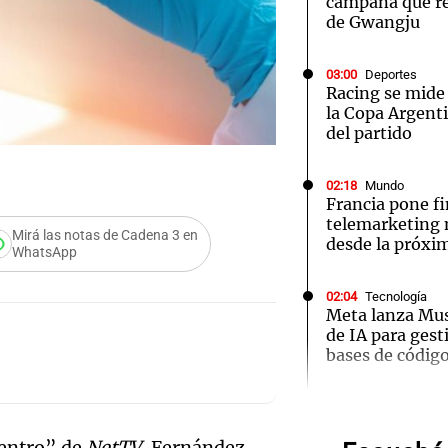
campaña que 
de Gwangju
03:00
Deportes
Racing se mide
la Copa Argenti
del partido
Notas
Notas
No
e en Cadena 3
El huracán de Arequito
Cadena 3 en
02:18
Mundo
Francia pone fi
telemarketing n
Mirá las notas de Cadena 3 en
desde la próx
WhatsApp
02:04
Tecnología
Meta lanza Mus
de IA para ges
bases de códig
Audio.
02:03
Tecnología
Travis Kalanic
"tarar
Centro” de
NetTV
, Fernández
exejecutivo de