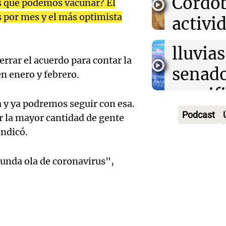
Córdo
s que podemos vacunar? El
enfren
Panorama F
Audio.
s por mes y el más optimista
activi
Episodios
secuel
Mendo
horari
lluvias
celebr
errar el acuerdo para contar la
apertu
senad
n enero y febrero.
apertu
Panorama F
manifi
Episodios
centro
y ya podremos seguir con esa.
oposic
Podcast
r la mayor cantidad de gente
Penite
de tier
indicó.
Audio.
Park tr
Audio.
Panorama F
en Ros
gunda ola de coronavirus",
años d
Episodios
Pedro
piden 
por fal
Colom
ley Jo
nieve
remat
Viva la Radi
Panorama F