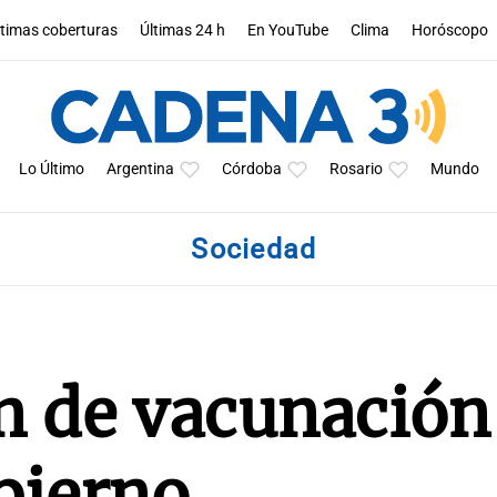
ltimas coberturas
Últimas 24 h
En YouTube
Clima
Horóscopo
Lo Último
Argentina
Córdoba
Rosario
Mundo
Sociedad
n de vacunación
bierno