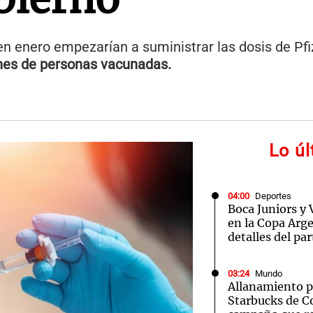
n enero empezarían a suministrar las dosis de Pfiz
nes de personas vacunadas.
Lo ú
04:00
Deportes
Boca Juniors y 
en la Copa Arge
detalles del par
03:24
Mundo
Allanamiento po
Starbucks de Co