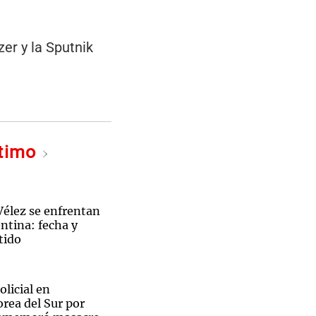
er y la Sputnik
ltimo
Vélez se enfrentan
ntina: fecha y
tido
licial en
rea del Sur por