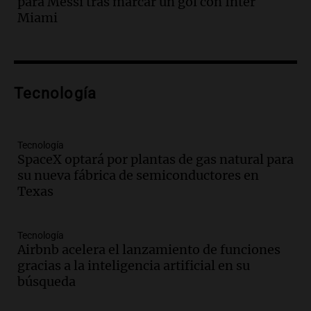
para Messi tras marcar un gol con Inter
participación de miles de visitantes
Miami
Panorama Federal
Episodios
Audio.
El Senado de Santa Fe aprueba
Ley de Emergencia Hídrica ante el
Tecnología
fenómeno del Niño
Panorama Federal
Episodios
Audio.
Una mujer de 40 años muere en
Tecnología
SpaceX optará por plantas de gas natural para
un accidente en la Ruta 321 cerca de
su nueva fábrica de semiconductores en
García Fernández
Texas
Panorama Federal
Episodios
Audio.
El Tesoro Nacional captura 12
Tecnología
billones de pesos y genera excedente de
Airbnb acelera el lanzamiento de funciones
liquidez de 4 billones
gracias a la inteligencia artificial en su
Panorama Federal
búsqueda
Episodios