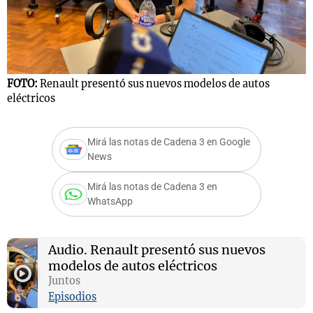
Notas
s
Notas
FOTO:
Renault presentó sus nuevos modelos de autos
La Sole en
eléctricos
ial
Mundial 2026
Cadena 3
Mirá las notas de Cadena 3 en Google
News
Mirá las notas de Cadena 3 en
WhatsApp
Audio.
Renault presentó sus nuevos
modelos de autos eléctricos
Juntos
Episodios