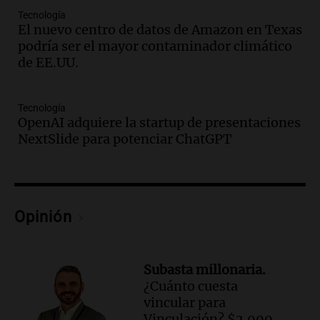
Audio.
La lección del Titanic y la
Tecnología
humildad en tiempos de tormenta
El nuevo centro de datos de Amazon en Texas
según San Ignacio de Loyola
podría ser el mayor contaminador climático
Panorama Federal
de EE.UU.
Episodios
Audio.
Tormentas y filtraciones: "El
agua entra por donde menos
Tecnología
imaginamos"
OpenAI adquiere la startup de presentaciones
Una Mañana para todos Rosario
NextSlide para potenciar ChatGPT
Episodios
Audio.
Nahuel Pennisi y la huella de
Mercedes Sosa: "La emoción es el filtro
máximo".
Opinión
Una Mañana para todos Rosario
Episodios
Audio.
Orellana Lucca celebró su peña
Subasta millonaria.
de folclore en Córdoba
¿Cuánto cuesta
Tarde y Media
vincular para
Episodios
Vinculación? $2.000