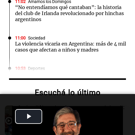
11:02
Amamos los Domingos
“No entendíamos qué cantaban”: la historia
del club de Irlanda revolucionado por hinchas
argentinos
11:00
Sociedad
La violencia vicaria en Argentina: más de 4 mil
casos que afectan a niños y madres
10:53
Deportes
Raúl Fernández logra una victoria
contundente y Aprilia se adueña del podio en
Silverstone
Escuchá lo último
10:52
Consejos
Audio.
“No entendíamos qué cantaban”:
Las plantas resistentes al calor que
la historia del club de Irlanda
Play
embellecen tu jardín sin esfuerzo
revolucionado por hinchas argentinos
Amamos los Domingos
Video
Episodios