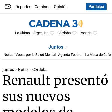
Deportes
Caminos
Opinión
Participá
Programas
Últimas coberturas
Últimas 24 h
En YouTube
Clima
Horóscopo
Lo Último
Argentina
Córdoba
Rosario
Juntos
Notas
Voces por la Salud Mental
Agenda Federal
La Mesa de Café
Juntos
Notas
Córdoba
Renault presentó
sus nuevos