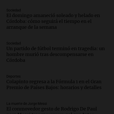
Panorama Federal
Episodios
Sociedad
Audio.
Kicillof critica la desregulación
El domingo amaneció soleado y helado en
financiera y el aumento de la morosidad
Córdoba: cómo seguirá el tiempo en el
en Buenos Aires
arranque de la semana
Panorama Federal
Episodios
Sociedad
Audio.
La UNT evalúa apelación ante la
Un partido de fútbol terminó en tragedia: un
Corte Suprema tras fallo que aparta a
hombre murió tras descompensarse en
Pagani como rector
Córdoba
Panorama Federal
Episodios
Audio.
El cardenal Ángel Rossi advirtió
Deportes
Colapinto regresa a la Fórmula 1 en el Gran
que la justicia social viene siendo
Premio de Países Bajos: horarios y detalles
“despreciada y burlada”
Santa Misa
Episodios
La muerte de Jorge Messi
Audio.
La Bulaya se prepara para el cierre
El conmovedor gesto de Rodrigo De Paul
de su gran muestra anual con la