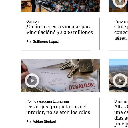
Opinión
Panoram
¿Cuánto cuesta vincular para
Chile 
Vinculación? $2.000 millones
conect
aérea 
Notas
Notas
Por
Guillermo López
Editorial
Mundial 2026
La Sol
Política esquina Economía
Una mañ
Desalojos: propietarios del
Altas
interior, no se aten los rulos
una c
días 
Por
Adrián Simioni
precip