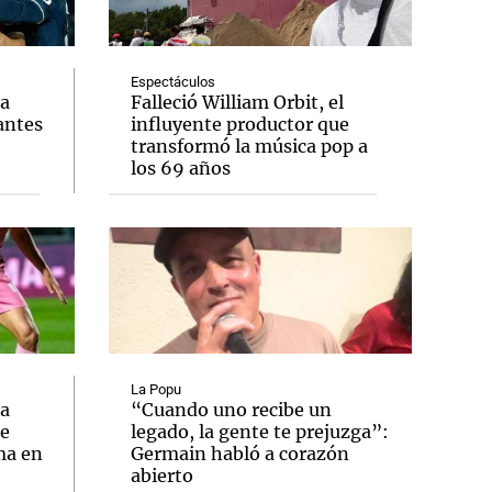
Espectáculos
ia
Falleció William Orbit, el
antes
influyente productor que
Notas
transformó la música pop a
tas
Notas
los 69 años
Venezuela de
 Groenlandia
Comprometidos
Madur
La Popu
ia
“Cuando uno recibe un
se
legado, la gente te prejuzga”:
ma en
Germain habló a corazón
abierto