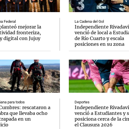
a Federal
La Cadena del Gol
planteó mejorar la
Independiente Rivadav
ividad fronteriza,
venció de local a Estudi
y digital con Jujuy
de Río Cuarto y escala
Notas
Notas
No
posiciones en su zona
e en Cadena 3
El huracán de Arequito
Cadena 3 en
ana para todos
Deportes
 Cumbres: rescataron a
Independiente Rivadav
abra que llevaba ocho
venció a Estudiantes y 
atrapada en un
posiciona cerca de la ci
icio
el Clausura 2026