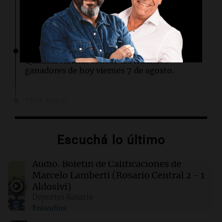
¡Gritalo, Canalla! Reviví los goles de Rosario
Central en la victoria ante Aldosivi
Por
Emmanuel Greco
22:15
Sociedad
Quiniela turista: conocé los números
ganadores de hoy viernes 7 de agosto.
22:14
Mundo
Liberan a ocho militares peruanos
investigados por el asesinato de cinco
personas en Colcabamba
Escuchá lo último
22:03
Tecnología
Audio.
Boletín de Calificaciones de
OpenAI frena el desarrollo de su modelo Astra
Marcelo Lamberti (Rosario Central 2 - 1
por preocupaciones de ciberseguridad
Aldosivi)
Deportes Rosario
Episodios
22:03
Tecnología
Rippling presenta una herramienta para