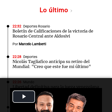
Lo último
22:32
Deportes Rosario
Boletín de Calificaciones de la victoria de
Rosario Central ante Aldosivi
Por
Marcelo Lamberti
22:28
Deportes
Nicolás Tagliafico anticipa su retiro del
Mundial: "Creo que este fue mi último"
22:26
Mundo
Libertad definitiva para la jueza venezolana
María Lourdes Afiuni tras años de prisión
Play
Video
22:23
Deportes Rosario