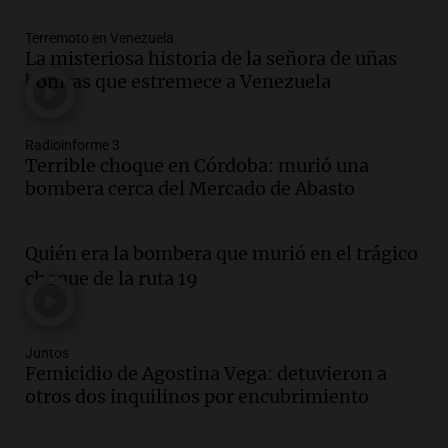
Episodios
Audio.
1° gol de Rosario Central a
Terremoto en Venezuela
Aldosivi (Zalazar en contra) - relato
La misteriosa historia de la señora de uñas
Gato Greco
bonitas que estremece a Venezuela
Deportes Rosario
Episodios
Radioinforme 3
Audio.
Mañana inicia la gran exposición
Terrible choque en Córdoba: murió una
en la Sociedad Rural de Bulaya con
bombera cerca del Mercado de Abasto
actividades para toda la familia
Panorama Federal
Episodios
Quién era la bombera que murió en el trágico
Audio.
Villa María presenta nuevos
choque de la ruta 19
edificios y una casa del estudiante para
jóvenes de la región
Panorama Federal
Juntos
Episodios
Femicidio de Agostina Vega: detuvieron a
Audio.
Recomendaciones de vino
otros dos inquilinos por encubrimiento
bonarda para disfrutar el fin de semana
en Mendoza