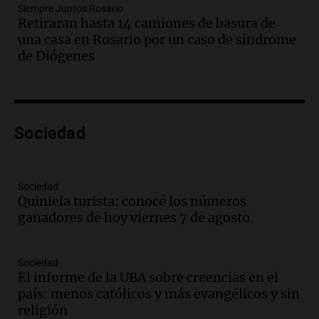
Siempre Juntos Rosario
Panorama Federal
Retiraran hasta 14 camiones de basura de
Episodios
una casa en Rosario por un caso de síndrome
Audio.
Preparativos finales para la gran
de Diógenes
exposición en la sociedad rural de
Bulaya este sábado
Panorama Federal
Episodios
Audio.
Denuncias por represión en el
Sociedad
Congreso y evacuación por derrame de
oxígeno en Montecastro
Panorama Federal
Sociedad
Episodios
Quiniela turista: conocé los números
ganadores de hoy viernes 7 de agosto.
Audio.
Río Gallegos reporta frío extremo
y llega avión para escuelas de la décima
brigada aérea
Sociedad
Panorama Federal
El informe de la UBA sobre creencias en el
Episodios
país: menos católicos y más evangélicos y sin
Audio.
La justicia reconoce al COVID
religión