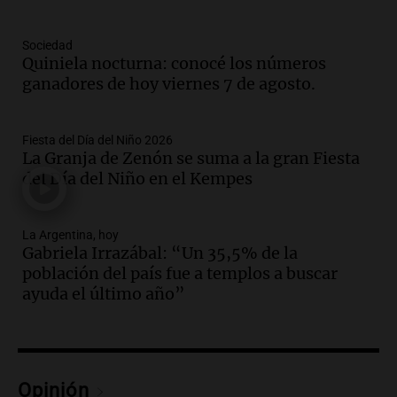
como enfermedad laboral tras la muerte
de un docente
Panorama Federal
Sociedad
Episodios
Quiniela nocturna: conocé los números
ganadores de hoy viernes 7 de agosto.
Audio.
Aumento de tarifas de luz en San
Luis a partir de agosto por nueva
regulación de la energía
Fiesta del Día del Niño 2026
Panorama Federal
La Granja de Zenón se suma a la gran Fiesta
Episodios
del Día del Niño en el Kempes
Audio.
Gabriela Irrazábal: “Un 35,5% de
la población del país fue a templos a
buscar ayuda el último año”
La Argentina, hoy
Gabriela Irrazábal: “Un 35,5% de la
La Argentina, hoy
población del país fue a templos a buscar
Episodios
ayuda el último año”
Audio.
"Algo pasó al aterrizar": dudas
sobre la muerte del kitesurfista en
Santa Fe.
Noticias Rosario
Episodios
Opinión