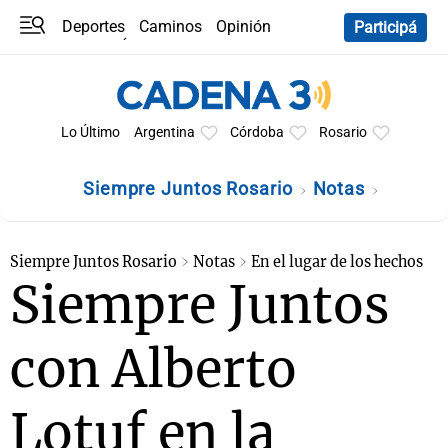
Deportes
Caminos
Opinión
Participá
Programas
Últimas coberturas
Últimas 24 h
En YouTube
Clima
Horóscopo
Lo Último
Argentina
Córdoba
Rosario
Siempre Juntos Rosario
Notas
Siempre Juntos Rosario
Notas
En el lugar de los hechos
Siempre Juntos
con Alberto
Lotuf en la