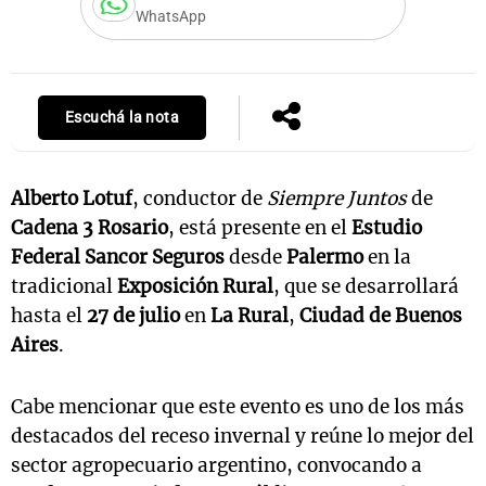
WhatsApp
Notas
s
Notas
Escuchá la nota
La Sole en
ial
Mundial 2026
Cadena 3
Alberto Lotuf
, conductor de
Siempre Juntos
de
Cadena 3 Rosario
, está presente en el
Estudio
Federal Sancor Seguros
desde
Palermo
en la
tradicional
Exposición Rural
, que se desarrollará
hasta el
27 de julio
en
La Rural
,
Ciudad de Buenos
Aires
.
Cabe mencionar que este evento es uno de los más
destacados del receso invernal y reúne lo mejor del
sector agropecuario argentino, convocando a