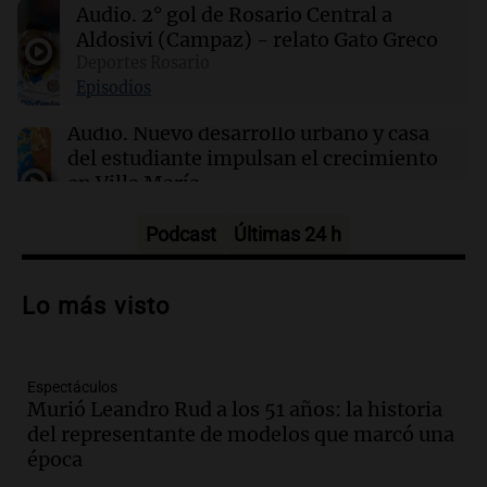
Audio.
2° gol de Rosario Central a
controlar el gasto en IA tras un despilfarro
Aldosivi (Campaz) - relato Gato Greco
millonario
Deportes Rosario
Episodios
21:54
La Cadena del Gol
Estudiantes de Río Cuarto visita a
Audio.
Nuevo desarrollo urbano y casa
Independiente Rivadavia en un duelo
del estudiante impulsan el crecimiento
exigente: seguilo en vivo
en Villa María
Panorama Federal
Episodios
Podcast
Últimas 24 h
Audio.
La gran exposición de la rural de
la Bulaya abrirá sus puertas mañana con
Lo más visto
diversas actividades y sorpresas
Panorama Federal
Episodios
Audio.
Villa María presenta nuevos
Espectáculos
edificios y proyecta una casa del
Murió Leandro Rud a los 51 años: la historia
estudiante con 48 municipios
del representante de modelos que marcó una
involucrados
época
Panorama Federal