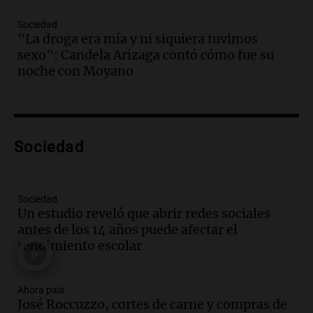
embarazada en votación clave
Sociedad
Panorama Federal
"La droga era mía y ni siquiera tuvimos
Episodios
sexo": Candela Arizaga contó cómo fue su
Audio.
Mateo Bouniba, joven de Villa
noche con Moyano
María, necesita un trasplante de médula
en Estados Unidos
Panorama Federal
Episodios
Sociedad
Audio.
Fieles celebran a San Cayetano
en Córdoba pidiendo pan, paz y trabajo
Viva la Radio
Sociedad
Episodios
Un estudio reveló que abrir redes sociales
antes de los 14 años puede afectar el
Audio.
Día Internacional de la Cerveza:
rendimiento escolar
mitos, secretos y el desafío de producir
cerveza artesanal
Viva la Radio
Ahora país
Episodios
José Roccuzzo, cortes de carne y compras de