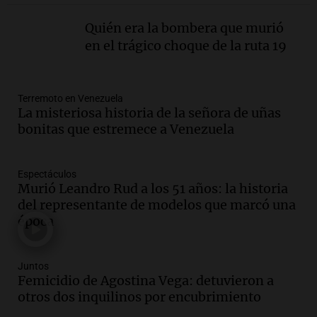
Panorama Federal
Episodios
Quién era la bombera que murió
Audio.
Promocionan cortes de cerdo
en el trágico choque de la ruta 19
ante la caída de consumo de carne de
vaca por precios.
Viva la Radio Rosario
Terremoto en Venezuela
Episodios
La misteriosa historia de la señora de uñas
bonitas que estremece a Venezuela
Audio.
Fieles movilizados por San
Cayetano en Rosario.
Viva la Radio Rosario
Espectáculos
Episodios
Murió Leandro Rud a los 51 años: la historia
del representante de modelos que marcó una
Audio.
Se registra inusual nevada en
época
Zapala, Neuquén, con más de mil
camiones varados
Panorama Federal
Juntos
Episodios
Femicidio de Agostina Vega: detuvieron a
Audio.
Controversia en el peronismo
otros dos inquilinos por encubrimiento
mendocino por ausencia de senadora