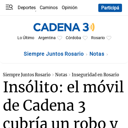
Deportes
Caminos
Opinión
Participá
Programas
Últimas coberturas
Últimas 24 h
En YouTube
Clima
Horóscopo
Lo Último
Argentina
Córdoba
Rosario
Siempre Juntos Rosario
Notas
Siempre Juntos Rosario
Notas
Inseguridad en Rosario
Insólito: el móvil
de Cadena 3
cubría un robo y