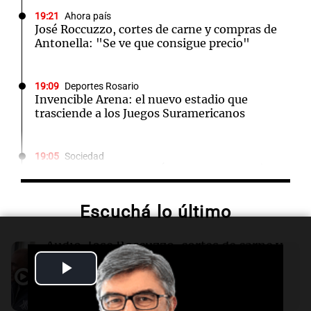
19:21
Ahora país
José Roccuzzo, cortes de carne y compras de
Antonella: "Se ve que consigue precio"
19:09
Deportes Rosario
Invencible Arena: el nuevo estadio que
trasciende a los Juegos Suramericanos
19:05
Sociedad
El juicio contra "Pity" Álvarez comenzará el
lunes 10 de agosto tras rechazar su
suspensión
Escuchá lo último
19:01
Informados al regreso
Audio.
José Roccuzzo, cortes de carne y
Giordano advirtió por el endeudamiento: "La
compras de Antonella: bromas en
Play
solución es que haya más crédito y a menor
Rosario.
tasa"
Viva la Radio Rosario
Video
Episodios