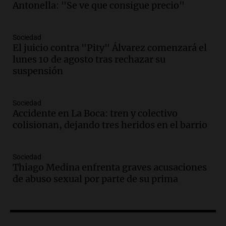
Audio.
Tucumán enfrenta un equilibrio
Antonella: "Se ve que consigue precio"
financiero precario debido a la caída del
consumo y recaudación
Panorama Federal
Sociedad
Episodios
El juicio contra "Pity" Álvarez comenzará el
lunes 10 de agosto tras rechazar su
Audio.
La calidad del empleo en
suspensión
Argentina cae y preocupa a economistas
en un contexto de crisis económica
Panorama Federal
Sociedad
Episodios
Accidente en La Boca: tren y colectivo
Audio.
Audiencia por tragedia vial en
colisionan, dejando tres heridos en el barrio
Altas Cumbres: peritos analizan
teléfono de Óscar González
Panorama Federal
Sociedad
Thiago Medina enfrenta graves acusaciones
Episodios
de abuso sexual por parte de su prima
Audio.
Solicitan quiebra de Lebron
Group en medio de una investigación
por estafa piramidal millonaria
Panorama Federal