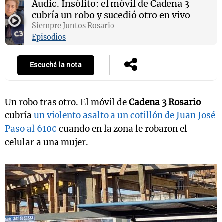
Audio.
Insólito: el móvil de Cadena 3
cubría un robo y sucedió otro en vivo
Siempre Juntos Rosario
Episodios
Notas
s
Notas
La Sole en
Escuchá la nota
ial
Mundial 2026
Cadena 3
Un robo tras otro. El móvil de
Cadena 3 Rosario
cubría
un violento asalto a un cotillón de Juan José
Paso al 6100
cuando en la zona le robaron el
celular a una mujer.