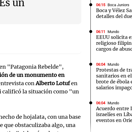
Es un
06:15
Boca Juniors
Boca y Vélez Sa
detalles del du
06:11
Mundo
EEUU solicita e
Notas
Notas
No
religioso filipi
cargos de abuso
e en Cadena 3
El huracán de Arequito
Cadena 3 en
06:04
Mundo
l en "Patagonia Rebelde",
Protestas de tr
cción de un monumento en
sanitarios en e
brote de ébola
entrevista con
Alberto Lotuf
en
salarios impag
 calificó la situación como "un
06:04
Mundo
Acuerdo entre 
israelíes en Lí
hecho de hojalata, con una base
eventos en Ori
e que obstaculizaba algo, una