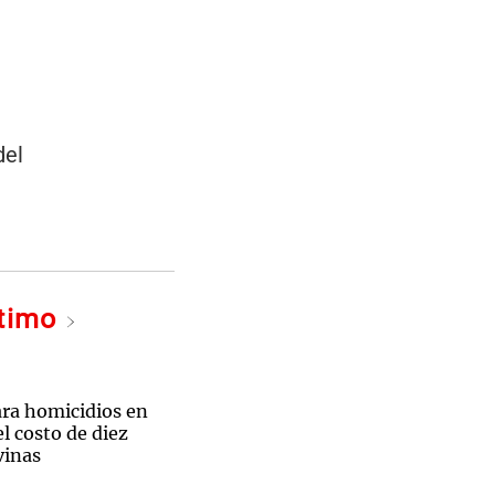
del
ltimo
ara homicidios en
l costo de diez
vinas