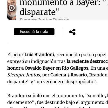
monumento a Bayer: "
disparate"
Siempre Juntos Rosario
Episodios
Escuchá la nota
Notas
Notas
Editorial
Mundial 2026
La Sol
El actor
Luis Brandoni
, reconocido por su pape
expresó su indignación tras
la reciente destru
honor a Osvaldo Bayer en Río Gallegos
. En una 
Siempre Juntos
, por
Cadena 3 Rosario
, Brandoni
disparate" y "un verdadero despropósito".
Brandoni señaló que el monumento, "sencillo, 
de cemento", fue destruido bajo el argumento d