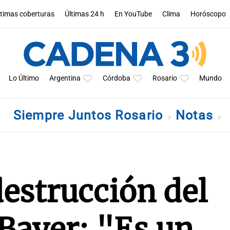
ltimas coberturas
Últimas 24 h
En YouTube
Clima
Horóscopo
Lo Último
Argentina
Córdoba
Rosario
Mundo
Siempre Juntos Rosario
Notas
destrucción del
ayer: "Es un