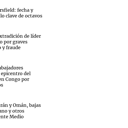
rsfield: fecha y
elo clave de octavos
Notas
xtradición de líder
tas
Notas
no por graves
Venezuela de
 y fraude
 Groenlandia
Comprometidos
Madur
abajadores
l epicentro del
 en Congo por
os
Irán y Omán, bajas
bano y otros
ente Medio