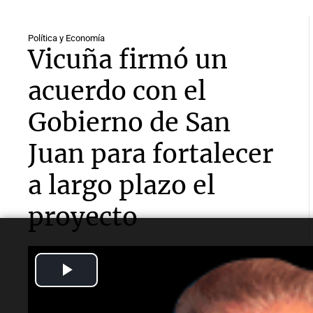
Política y Economía
Vicuña firmó un
acuerdo con el
Gobierno de San
Juan para fortalecer
a largo plazo el
proyecto
Establece un marco para el cumplimiento de las
Play
obligaciones estipuladas en la Declaración de
Impacto Ambiental (DIA), aporta estabilidad al
régimen de regalías y refuerza las condiciones para
Video
el desarrollo del emprendimiento.