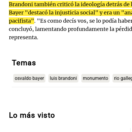
Brandoni también criticó la ideología detrás d
Bayer "destacó la injusticia social" y era un "a
pacifista"
. "Es como decís vos, se lo podía habe
concluyó, lamentando profundamente la pérdid
representa.
Temas
osvaldo bayer
luis brandoni
monumento
rio gall
Lo más visto