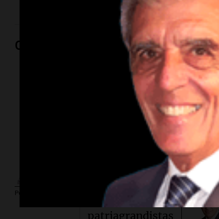
Opinión
Por
Sergi
Política esquina
Economía.
Por
Argentina-
Federico
Albarenq
Brasil: lloran
Por
Adrián Simioni
como
patriagrandistas