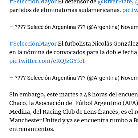
#SelecciónMayor
El defensor de
@RiverPlate
,
partidos de eliminatorias sudamericanas.
pic.t
— ???? Selección Argentina ??? (@Argentina)
Novemb
#SelecciónMayor
El futbolista Nicolás Gonzále
en la nómina de convocados para la doble fecha
pic.twitter.com/eRQJzGYfot
— ???? Selección Argentina ??? (@Argentina)
Novemb
Sin embargo, este martes a 48 horas del encuent
Chaco, la Asociación del Fútbol Argentino (AF
Medina, del Racing Club de Lens francés, es el 
Manchester United y ya se encuentra rumbo a B
entrenamientos.