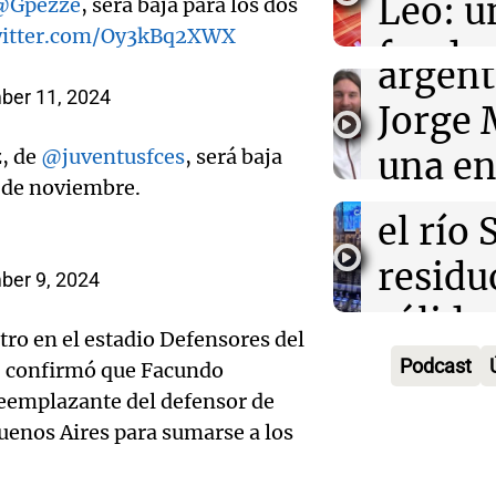
Leo: u
@Gpezze
, será baja para los dos
sueño
Panorama F
witter.com/Oy3kBq2XWX
Audio.
funda
Episodios
argent
Iniciat
entrañ
er 11, 2024
Jorge 
ciuda
Panorama F
una en
z, de
@juventusfces
, será baja
Episodios
busca 
 de noviembre.
Audio.
con R
el río 
abuelo
Vargas
residu
er 9, 2024
Agosti
Una mañana
sólido
Episodios
Audio.
tras l
ro en el estadio Defensores del
apoyo
Podcast
A) confirmó que Facundo
Roni V
detenc
reemplazante del defensor de
munic
habla 
"En es
uenos Aires para sumarse a los
Audio.
Panorama F
crecim
todos 
Episodios
Nutric