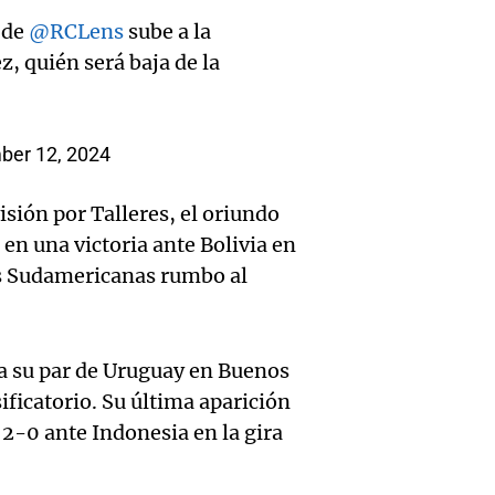
futbol
algo q
 de
@RCLens
sube a la
derrib
su hijo
Una mañana
, quién será baja de la
del de
Episodios
Audio.
Barcel
ideal: 
Deten
futuro
er 12, 2024
alimen
relaci
Panorama F
sión por Talleres, el oriundo
convi
Episodios
Audio.
con el
 en una victoria ante Bolivia en
priori
de la 
as Sudamericanas rumbo al
Barrel
día ?
legisla
amplí
Una mañana
oficia
familia
a su par de Uruguay en Buenos
Episodios
ificatorio. Su última aparición
el Con
víctim
r 2-0 ante Indonesia en la gira
impact
Panorama F
Episodios