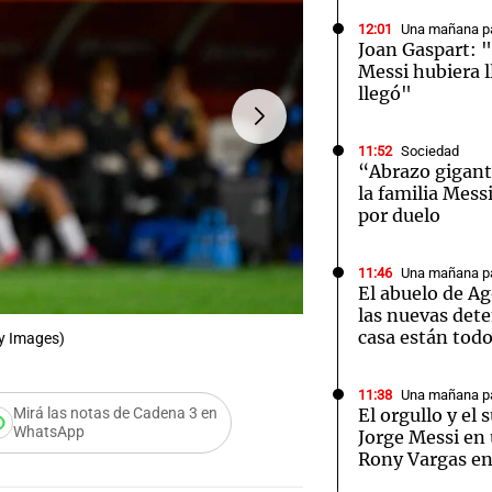
12:01
Una mañana pa
Joan Gaspart: "
Messi hubiera 
llegó"
Notas
Notas
No
11:52
Sociedad
“Abrazo gigante
la familia Mess
e en Cadena 3
El huracán de Arequito
Cadena 3 en
por duelo
11:46
Una mañana pa
El abuelo de Ag
las nuevas det
casa están tod
ty Images)
FOTO:
Facundo Medina, el
11:38
Una mañana pa
El orgullo y el
Mirá las notas de Cadena 3 en
WhatsApp
Jorge Messi en 
Rony Vargas e