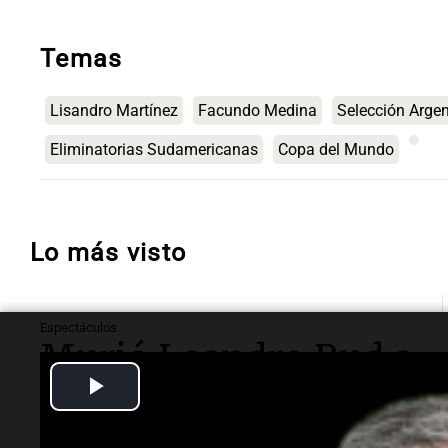
Temas
Lisandro Martínez
Facundo Medina
Selección Argen
Eliminatorias Sudamericanas
Copa del Mundo
Lo más visto
Espectáculos
Murió Leandro Rud a
Play
los 51 años: la
Video