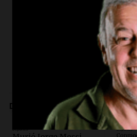
historia del
representante de
modelos que marcó
una época
El empresario y conductor falleció tras una larga
lucha contra un cáncer de parótida. Fundó una de las
agencias de modelos más reconocidas y luego volcó
su historia a la televisión.
Deportes
Deportes
Deportes
Murió Jorge Messi
Conmo