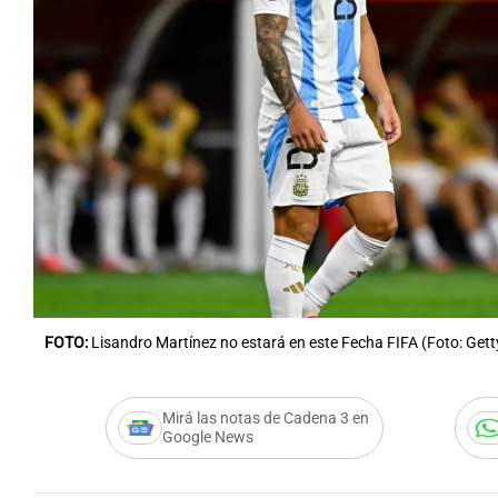
Notas
Notas
Editorial
Mundial 2026
La Sol
FOTO:
Lisandro Martínez no estará en este Fecha FIFA (Foto: Get
Mirá las notas de Cadena 3 en
Google News