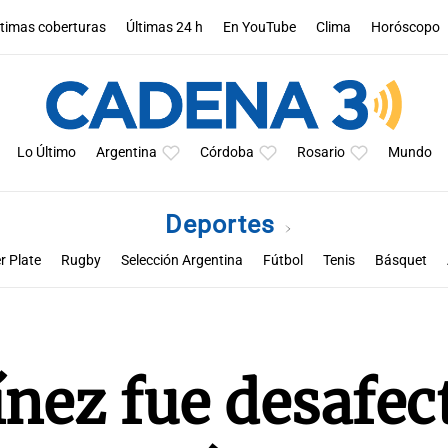
ltimas coberturas
Últimas 24 h
En YouTube
Clima
Horóscopo
Lo Último
Argentina
Córdoba
Rosario
Mundo
Deportes
r Plate
Rugby
Selección Argentina
Fútbol
Tenis
Básquet
a
Rueda la pelota
Racing de Córdoba
Superclásico cordobés
M
nez fue desafec