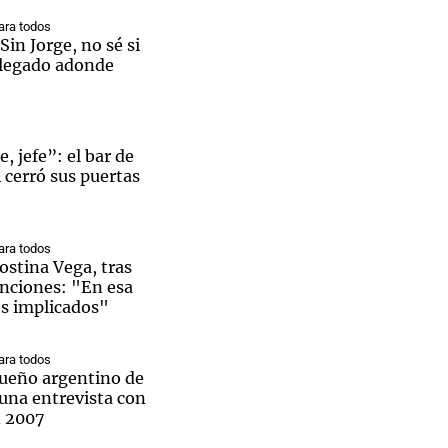
ra todos
Sin Jorge, no sé si
llegado adonde
Notas
tas
Notas
, jefe”: el bar de
Venezuela de
i cerró sus puertas
 Groenlandia
Comprometidos
Madur
ra todos
ostina Vega, tras
enciones: "En esa
os implicados"
 nuevo convocado a la Selección Argentina. (Foto: Getty Images)
ra todos
 sueño argentino de
una entrevista con
n 2007