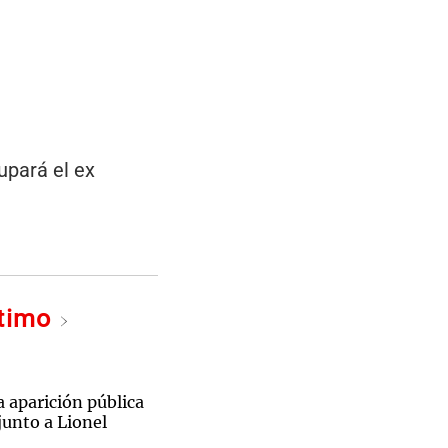
upará el ex
ltimo
a aparición pública
junto a Lionel