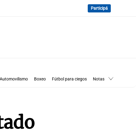
Participá
Automovilismo
Boxeo
Fútbol para ciegos
Notas
essimanía
Los Pumas en Córdoba
tado