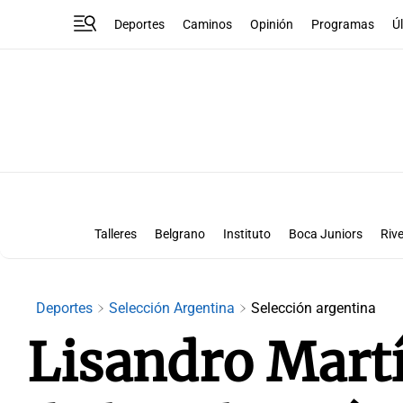
Deportes
Caminos
Opinión
Programas
Ú
Talleres
Belgrano
Instituto
Boca Juniors
Rive
Liga Superclásico
Te vi en la canch
Deportes
Selección Argentina
Selección argentina
Lisandro Martí