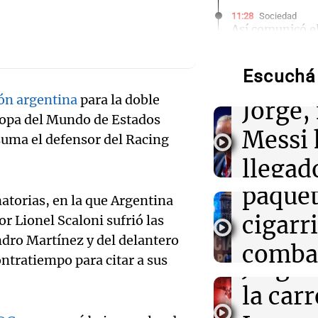
11:28
Sociedad
Así comunicó e
la muerte de Jo
Audio.
Escuchá 
Gaspar
11:16
Sociedad
Rosario Central
ón argentina
para la doble
Audio.
Jorge, 
Messi y acompa
Copa del Mundo de Estados
familia
Propo
Messi 
suma el defensor del Racing
código
11:02
Panorama Fed
llegad
Detuvieron al 
brutalmente al
paquet
llegó"
inatorias, en la que Argentina
años para roba
Audio.
cigarri
r Lionel Scaloni sufrió las
Una mañana
influe
Episodios
dro Martínez y del delantero
10:59
Deportes Rosa
combat
Newell’s despid
ontratiempo para citar a sus
Jorge 
puso su bander
Audio.
evasió
Bella Vista
la carr
orgullo
en el 