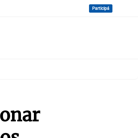
Participá
monar
los