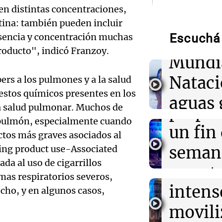
Audio.
en distintas concentraciones,
00:11
Mundo
de neo
Incendio en Cu
tina: también pueden incluir
de gas en camió
esencia y concentración muchas
Escuchá 
compit
heridos
roducto", indicó Franzoy.
Mundi
Audio.
00:05
Política y Eco
Ley de Propied
Nataci
ers a los pulmones y a la salud
maratónica ses
Mendo
uestos químicos presentes en los
sin el capítulo 
aguas 
extranjeros
a salud pulmonar. Muchos de
prepar
frente 
l pulmón, especialmente cuando
Audio.
un fin
00:05
Clima
ctos más graves asociados al
Moren
Clima en CABA:
Galleg
seman
ping product use-Associated
tiempo este vie
Turno Noch
da al uso de cigarrillos
enfren
y prot
Episodios
Audio.
mas respiratorios severos,
intens
ley de 
echo, y en algunos casos,
el Sen
movili
Panorama F
propi
Episodios