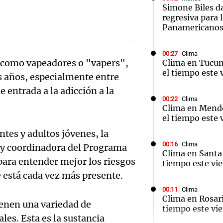
Simone Biles da
regresiva para 
Panamericanos
00:27
Clima
como vapeadores o "vapers",
Clima en Tucu
Notas
Notas
No
el tiempo este 
s años, especialmente entre
e en Cadena 3
El huracán de Arequito
Cadena 3 en
 entrada a la adicción a la
00:22
Clima
Clima en Mend
el tiempo este 
ntes y adultos jóvenes, la
00:16
Clima
 y coordinadora del Programa
Clima en Santa 
para entender mejor los riesgos
tiempo este vie
e está cada vez más presente.
00:11
Clima
Clima en Rosari
tienen una variedad de
tiempo este vie
ales. Esta es la sustancia