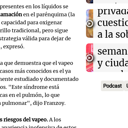
Audio.
contra
presentes en los líquidos se
privad
Mendo
lamación
en el parénquima (la
kirch
cuest
u capacidad para oxigenar
prepar
Panorama F
rillo tradicional, pero sigue
a la s
Episodios
un fin
trategia válida para dejar de
digital
, expresó.
seman
Audio.
Argent
y ciud
da que demuestra que el vapeo
"Mono
Panorama F
Audio.
casos más conocidos es el ya
march
Episodios
Kapan
mente estudiado y documentado
Conde
contra
Podcast
dos. "Este síndrome está
adelan
tres a
cas en el pulmón, lo que
de tier
show 
 pulmonar", dijo Franzoy.
prisió
Panorama F
Audio.
Rosari
Episodios
suspen
 riesgos del vapeo.
A los
Medic
Viva la Radi
a apariencia inofensiva de estos