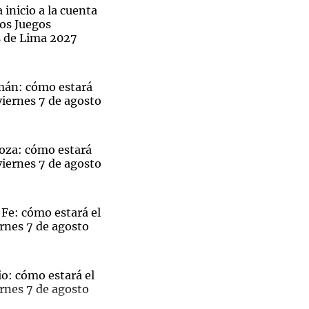
 inicio a la cuenta
los Juegos
 de Lima 2027
Notas
mán: cómo estará
tas
Notas
viernes 7 de agosto
Venezuela de
 Groenlandia
Comprometidos
Madur
oza: cómo estará
viernes 7 de agosto
Fe: cómo estará el
rnes 7 de agosto
o: cómo estará el
rnes 7 de agosto