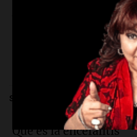
Arizaga contó cómo
fue su noche con
Moyano
La influencer declaró ante la Fiscalía por el episodio
ocurrido esta semana y aseguró que el hijo del
dirigente no la agredió.
Salud
Salud
Qué es la encefalitis