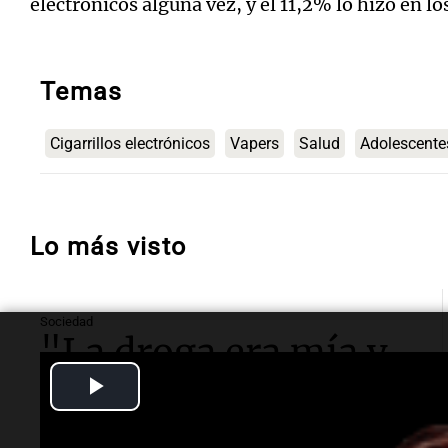
electrónicos alguna vez, y el 11,2% lo hizo en lo
Temas
Cigarrillos electrónicos
Vapers
Salud
Adolescente
Lo más visto
Sociedad
"La droga era mía y
Play
ni siquiera tuvimos
Video
sexo": Candela