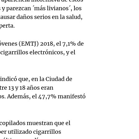
hombr
Episodios
reprod
y parezcan ´más livianos´, los
simula
ausar daños serios en la salud,
Audio.
entre 
perta.
de rec
contra
por p
en San
óvenes (EMTJ) 2018, el 7,1% de
Gonzá
de fert
Panorama F
igarrillos electrónicos, y el
Audio.
avanz
la ost
Episodios
teatro
testim
de mil
indicó que, en la Ciudad de
la bie
clave 
Amamos Arg
re 13 y 18 años eran
Episodios
Audio.
la tem
accide
cos. Además, el 47,7% manifestó
Marott
Rock R
Villa 
cordob
bandas
Panorama F
copilados muestran que el
Audio.
Episodios
Recole
er utilizado cigarrillos
todos 