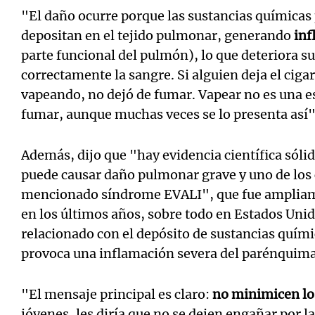
"El daño ocurre porque las sustancias químicas 
depositan en el tejido pulmonar, generando
inf
parte funcional del pulmón), lo que deteriora s
correctamente la sangre. Si alguien deja el cigar
vapeando, no dejó de fumar. Vapear no es una es
fumar, aunque muchas veces se lo presenta así"
Además, dijo que "hay evidencia científica sóli
puede causar daño pulmonar grave y uno de los 
mencionado síndrome EVALI", que fue amplia
en los últimos años, sobre todo en Estados Uni
relacionado con el depósito de sustancias quími
provoca una inflamación severa del parénquima
"El mensaje principal es claro:
no minimicen los
jóvenes, les diría que no se dejen engañar por l