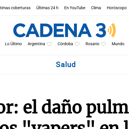
ltimas coberturas
Últimas 24 h
En YouTube
Clima
Horóscopo
Lo Último
Argentina
Córdoba
Rosario
Mundo
Salud
or: el daño pul
os "vapers" en 