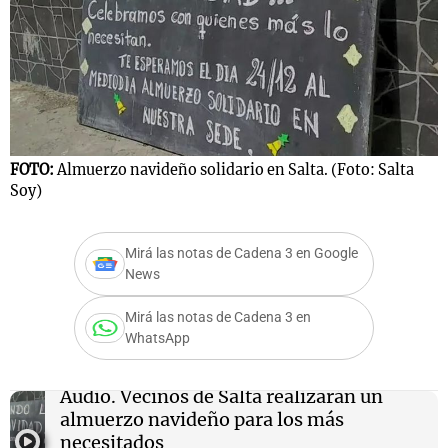
Notas
s
Notas
La Sole en
ial
Mundial 2026
Cadena 3
FOTO:
Almuerzo navideño solidario en Salta. (Foto: Salta
Soy)
Mirá las notas de Cadena 3 en Google
News
Mirá las notas de Cadena 3 en
WhatsApp
Audio.
Vecinos de Salta realizarán un
almuerzo navideño para los más
necesitados