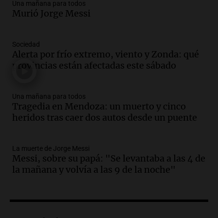
Audio.
Messi llegará esta noche a
Una mañana para todos
Rosario para acompañar a su familia
Murió Jorge Messi
tras la muerte de su papá
Una mañana para todos
Sociedad
Episodios
Alerta por frío extremo, viento y Zonda: qué
Audio.
Ley de Propiedad Privada: el revés
provincias están afectadas este sábado
en el Congreso expuso una debilidad
comunicacional del Gobierno
Una mañana para todos
Una mañana para todos
Episodios
Tragedia en Mendoza: un muerto y cinco
heridos tras caer dos autos desde un puente
Audio.
Casabindo se prepara para una
celebración única: 30.000 turistas y el
tradicional Toreo de la Vincha
La muerte de Jorge Messi
Una mañana para todos
Messi, sobre su papá: "Se levantaba a las 4 de
Episodios
la mañana y volvía a las 9 de la noche"
Audio.
Borges, abogada de Pourrain:
"Tres hombres se lo llevaron para
hacerle preguntas y nunca regresó"
Una mañana para todos