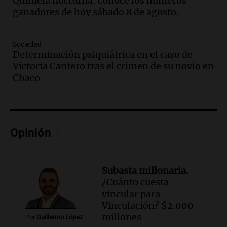
Quiniela nocturna: conocé los números
Una mañana para todos
ganadores de hoy sábado 8 de agosto.
Episodios
Audio.
El abuelo de Agostina Vega, tras
las nuevas detenciones: "En esa casa
Sociedad
Determinación psiquiátrica en el caso de
todos tenían algo que ver"
Victoria Cantero tras el crimen de su novio en
Una mañana para todos
Chaco
Episodios
Audio.
Una nutricionista derribó el mito
del desayuno ideal: qué alimentos
conviene priorizar
Una mañana para todos
Opinión
Episodios
Audio.
Murió Jorge Messi
Subasta millonaria.
Una mañana para todos
¿Cuánto cuesta
Episodios
vincular para
Vinculación? $2.000
Audio.
Mateo, a los 25 años, lucha
millones
Por
Guillermo López