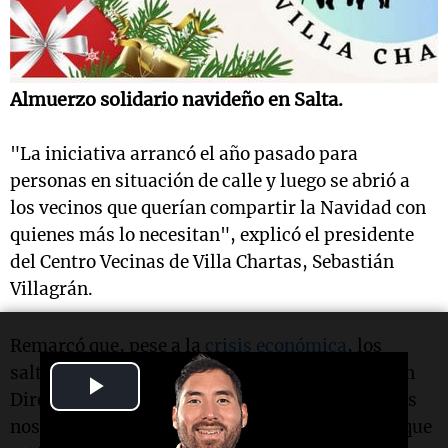
Almuerzo solidario navideño en Salta.
"La iniciativa arrancó el año pasado para
personas en situación de calle y luego se abrió a
los vecinos que querían compartir la Navidad con
quienes más lo necesitan", explicó el presidente
del Centro Vecinas de Villa Chartas, Sebastián
Villagrán.
Remarcó que, pese a la
crisis económica
, los
salteños son muy solidarios. "Entre la Comisión
Play
Directiva y los vecinos del barrio y comerciantes
Video
nos juntamos para ayudar a casi 100 personas que