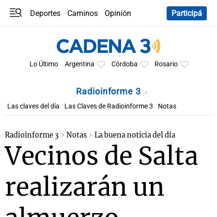
Deportes
Caminos
Opinión
Participá
Programas
Últimas coberturas
Últimas 24 h
En YouTube
Clima
Horóscopo
Lo Último
Argentina
Córdoba
Rosario
Radioinforme 3
Las claves del día
Las Claves de Radioinforme 3
Notas
Radioinforme 3
Notas
La buena noticia del día
Vecinos de Salta
realizarán un