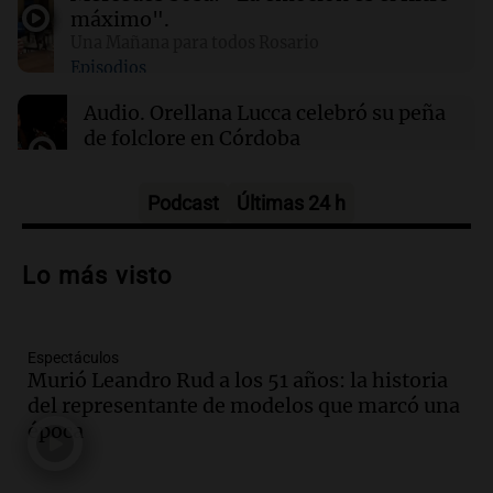
gobierno
máximo".
Una Mañana para todos Rosario
Episodios
22:15
Sociedad
Quiniela turista: conocé los números
Audio.
Orellana Lucca celebró su peña
ganadores de hoy sábado 8 de agosto.
de folclore en Córdoba
Tarde y Media
Episodios
Podcast
Últimas 24 h
Audio.
Trágico accidente en Mendoza:
un muerto y varios heridos tras caída de
Lo más visto
vehículos desde un puente
Panorama Federal
Episodios
Espectáculos
Audio.
Tragedia en Mendoza: un muerto
Murió Leandro Rud a los 51 años: la historia
y cinco heridos tras caer dos autos desde
del representante de modelos que marcó una
un puente
época
Una mañana para todos
Episodios