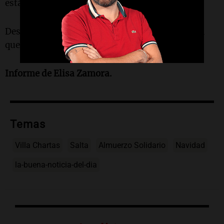
están en situación de calle", destacó.
Desde la organización del almuerzo, explicaron
que la colaboración de la gente es fundamental.
Informe de Elisa Zamora.
Temas
Villa Chartas
Salta
Almuerzo Solidario
Navidad
la-buena-noticia-del-dia