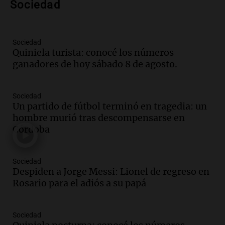
Episodios
Sociedad
Audio.
Voluntarios limpiaron 9.000
metros del río Suquía y retiraron hasta
800 kilos de basura por jornada
Sociedad
Quiniela turista: conocé los números
Una mañana para todos
ganadores de hoy sábado 8 de agosto.
Episodios
Audio.
La historia de la servilleta que
firmó Jorge Messi para el primer
Sociedad
contrato de Leo con Barcelona
Un partido de fútbol terminó en tragedia: un
Una mañana para todos
hombre murió tras descompensarse en
Episodios
Córdoba
Audio.
Joan Gaspart: "Sin Jorge, no sé si
Messi hubiera llegado adonde llegó"
Sociedad
Una mañana para todos
Despiden a Jorge Messi: Lionel de regreso en
Episodios
Rosario para el adiós a su papá
Audio.
El orgullo y el sueño argentino de
Jorge Messi en una entrevista con Rony
Sociedad
Vargas en 2007