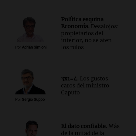
contra el tiempo: necesita un trasplante
para poder seguir viviend
Una mañana para todos
Política esquina
Episodios
Economía.
Desalojos:
Audio.
Estiman que la inflación nacional
propietarios del
de julio será menor al 2,9% registrado
interior, no se aten
en CABA
los rulos
Por
Adrián Simioni
Una mañana para todos
Episodios
Audio.
Altas Cumbres: rescataron a una
cabra que llevaba ocho días atrapada en
3x1=4.
Los gustos
un precipicio
caros del ministro
Una mañana para todos
Caputo
Episodios
Por
Sergio Suppo
Audio.
Chile planteó mejorar la
conectividad fronteriza, aérea y digital
con Jujuy
Panorama Federal
El dato confiable.
Más
Episodios
de la mitad de la