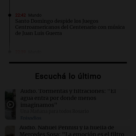
22:42
Mundo
Santo Domingo despide los Juegos
Centroamericanos del Centenario con música
de Juan Luis Guerra
22:39
Mundo
Congresista estadounidense critica
fuertemente a Lula y Milei lo respalda en
redes sociales
Escuchá lo último
22:35
Mundo
Audio.
Tormentas y filtraciones: "El
Viudo que perdió a su familia se vuelve a casar
agua entra por donde menos
en una emotiva boda colectiva en Nigeria
imaginamos"
Una Mañana para todos Rosario
Episodios
22:18
Mundo
Tensión diplomática: Brasil solicita a
Audio.
Nahuel Pennisi y la huella de
Argentina frenar críticas hacia Lula y su
Mercedes Sosa: "La emoción es el filtro