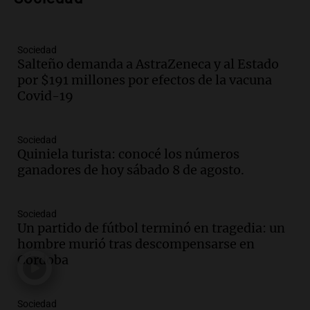
metros del río Suquía y retiraron hasta
800 kilos de basura por jornada
Una mañana para todos
Episodios
Sociedad
Salteño demanda a AstraZeneca y al Estado
Audio.
La historia de la servilleta que
por $191 millones por efectos de la vacuna
firmó Jorge Messi para el primer
Covid-19
contrato de Leo con Barcelona
Una mañana para todos
Episodios
Sociedad
Quiniela turista: conocé los números
Audio.
Joan Gaspart: "Sin Jorge, no sé si
ganadores de hoy sábado 8 de agosto.
Messi hubiera llegado adonde llegó"
Una mañana para todos
Episodios
Sociedad
Un partido de fútbol terminó en tragedia: un
Audio.
El orgullo y el sueño argentino de
hombre murió tras descompensarse en
Jorge Messi en una entrevista con Rony
Córdoba
Vargas en 2007
Una mañana para todos
Episodios
Sociedad