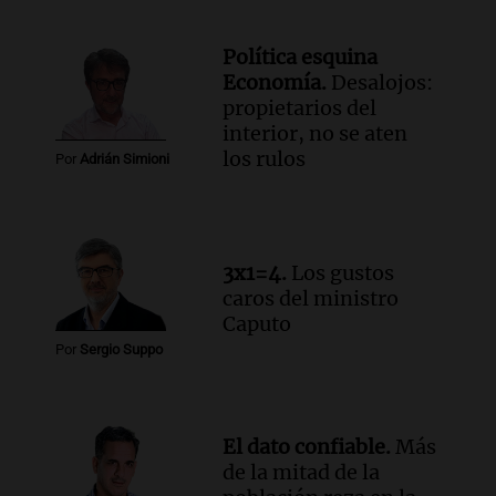
Episodios
Audio.
Estiman que la inflación nacional
Política esquina
de julio será menor al 2,9% registrado
Economía.
Desalojos:
en CABA
propietarios del
Una mañana para todos
interior, no se aten
Episodios
los rulos
Por
Adrián Simioni
Audio.
Altas Cumbres: rescataron a una
cabra que llevaba ocho días atrapada en
un precipicio
Una mañana para todos
3x1=4.
Los gustos
Episodios
caros del ministro
Audio.
Chile planteó mejorar la
Caputo
conectividad fronteriza, aérea y digital
Por
Sergio Suppo
con Jujuy
Panorama Federal
Episodios
El dato confiable.
Más
de la mitad de la