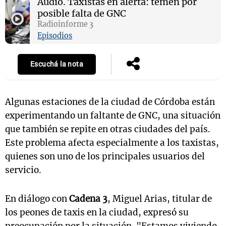
Audio.
Taxistas en alerta: temen por
posible falta de GNC
Radioinforme 3
Episodios
Notas
s
Notas
Escuchá la nota
La Sole en
ial
Mundial 2026
Cadena 3
Algunas estaciones de la ciudad de Córdoba están
experimentando un faltante de GNC, una situación
que también se repite en otras ciudades del país.
Este problema afecta especialmente a los taxistas,
quienes son uno de los principales usuarios del
servicio.
En diálogo con
Cadena 3
, Miguel Arias, titular de
los peones de taxis en la ciudad, expresó su