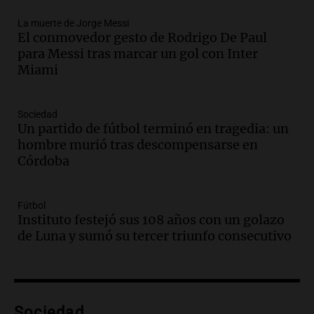
Una mañana para todos
La muerte de Jorge Messi
Episodios
El conmovedor gesto de Rodrigo De Paul
Audio.
Ley de Propiedad Privada: el revés
para Messi tras marcar un gol con Inter
en el Congreso expuso una debilidad
Miami
comunicacional del Gobierno
Una mañana para todos
Episodios
Sociedad
Un partido de fútbol terminó en tragedia: un
Audio.
Casabindo se prepara para una
hombre murió tras descompensarse en
celebración única: 30.000 turistas y el
Córdoba
tradicional Toreo de la Vincha
Una mañana para todos
Episodios
Fútbol
Audio.
Borges, abogada de Pourrain:
Instituto festejó sus 108 años con un golazo
"Tres hombres se lo llevaron para
de Luna y sumó su tercer triunfo consecutivo
hacerle preguntas y nunca regresó"
Una mañana para todos
Episodios
Audio.
Voluntarios limpiaron 9.000
Sociedad