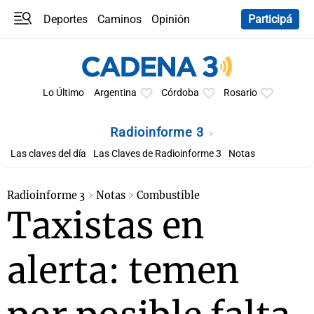
Deportes
Caminos
Opinión
Participá
Programas
Últimas coberturas
Últimas 24 h
En YouTube
Clima
Horóscopo
Lo Último
Argentina
Córdoba
Rosario
Radioinforme 3
Las claves del día
Las Claves de Radioinforme 3
Notas
Radioinforme 3
Notas
Combustible
Taxistas en
alerta: temen