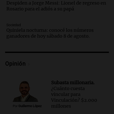
Audio.
El abuelo de Agostina Vega, tras
Despiden a Jorge Messi: Lionel de regreso en
las nuevas detenciones: "En esa casa
Rosario para el adiós a su papá
todos tenían algo que ver"
Una mañana para todos
Sociedad
Episodios
Quiniela nocturna: conocé los números
Audio.
Una nutricionista derribó el mito
ganadores de hoy sábado 8 de agosto.
del desayuno ideal: qué alimentos
conviene priorizar
Una mañana para todos
Episodios
Opinión
Audio.
Murió Jorge Messi
Una mañana para todos
Episodios
Subasta millonaria.
¿Cuánto cuesta
Audio.
Mateo, a los 25 años, lucha
vincular para
contra el tiempo: necesita un trasplante
Vinculación? $2.000
para poder seguir viviend
millones
Por
Guillermo López
Una mañana para todos