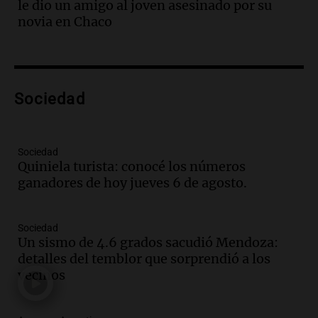
le dio un amigo al joven asesinado por su
Episodios
novia en Chaco
Audio.
Nicolás Marotta, el cordobés de
Recoleta: “Enfrentar a Boca, sea donde
sea, va a ser lindo”
La Cadena del Gol
Sociedad
Episodios
Audio.
Débora Blanca, psicóloga experta
en ludopatía: “Tener el casino en la
mano es muy peligroso”
Sociedad
Quiniela turista: conocé los números
La Argentina, hoy
ganadores de hoy jueves 6 de agosto.
Episodios
Audio.
Docentes italianos visitaron la
ciudad de Córdoba para interiorizarse
Sociedad
sobre los parques educativos
Un sismo de 4.6 grados sacudió Mendoza:
Amamos Argentina
detalles del temblor que sorprendió a los
Episodios
vecinos
Audio.
Meteorólogo alertó que El Niño
traerá más lluvias y eventos extremos