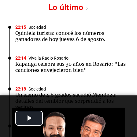
Lo último
22:15
Sociedad
Quiniela turista: conocé los números
ganadores de hoy jueves 6 de agosto.
22:14
Viva la Radio Rosario
Kapanga celebra sus 30 años en Rosario: "Las
canciones envejecieron bien"
22:13
Sociedad
Un sismo de 4.6 grados sacudió Mendoza:
detalles del temblor que sorprendió a los
vecinos
Play
22:10
Amamos Argentina
Video
Docentes italianos visitaron la ciudad de