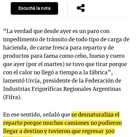
Escuchá la nota
Notas
“La verdad que desde ayer es un paro con
s
Notas
impedimento de tránsito de todo tipo de carga de
La Sole en
ial
Mundial 2026
Cadena 3
hacienda, de carne fresca para reparto y de
productos para faena como cebo, hueso y cuero
que ayer (por el martes) se tuvo que tirar porque
con el calor no llegó a tiempo a la fábrica”,
lamentó Urcía, presidente de la Federación de
Industrias Frigoríficas Regionales Argentinas
(Fifra).
En ese sentido, señaló que
se desnaturaliza el
reparto porque muchos camiones no pudieron
llegar a destino y tuvieron que regresar 300