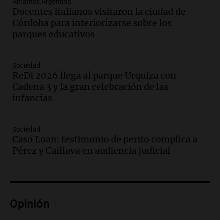
Amamos Argentina
durante la primavera
Docentes italianos visitaron la ciudad de
Informados al regreso
Córdoba para interiorizarse sobre los
Episodios
parques educativos
Audio.
Córdoba sigue trabajando para
restablecer el servicio de electricidad
tras fuertes vientos
Sociedad
Panorama Federal
ReDi 2026 llega al parque Urquiza con
Episodios
Cadena 3 y la gran celebración de las
infancias
Audio.
Según una encuesta, el 80% de
los empresarios del país cree que la
economía mejorará el próximo año
Sociedad
Amamos Argentina
Caso Loan: testimonio de perito complica a
Episodios
Pérez y Caillava en audiencia judicial
Audio.
Carolina Losada: "Faltó que el
oficialismo la explique mejor" sobre la
ley de propiedad privada
Informados al regreso
Opinión
Episodios
Audio.
Debate en el Senado y protesta