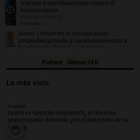
intenso y movilizaciones contra el
kirchnerismo
21:49
Mundo
Panorama Federal
Corte de Nuevo México ordena a Meta pagar
Episodios
$567 millones para la salud mental de jóvenes
en línea
Audio.
Debate en el Senado sobre
propiedad privada y cuestionamientos a
la soberanía digital en Argentina
Panorama Federal
Episodios
Podcast
Últimas 24 h
Audio.
Mendoza se prepara para un fin
de semana helado y ciudadanos
Lo más visto
marchan contra reforma de tierras
Panorama Federal
Episodios
Sociedad
Audio.
El "Mono" de Kapanga
Quién es Gerardo Gasparutti, el docente
adelantó su show en Rosario.
universitario detenido por el femicidio de su
Viva la Radio Rosario
esposa
Episodios