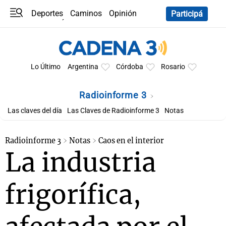
Deportes
Caminos
Opinión
Participá
Programas
Últimas coberturas
Últimas 24 h
En YouTube
Clima
Horóscopo
Lo Último
Argentina
Córdoba
Rosario
Radioinforme 3
Las claves del día
Las Claves de Radioinforme 3
Notas
Radioinforme 3
Notas
Caos en el interior
La industria
frigorífica,