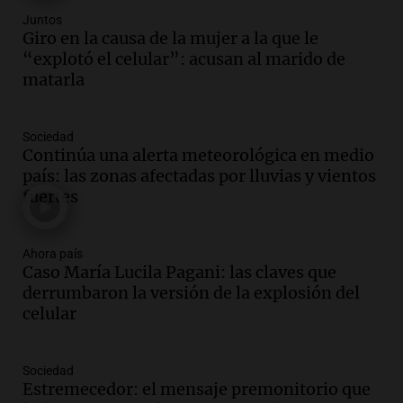
Audio.
Condenan a tres años de prisión
Juntos
en suspenso a hombre por simular robo
Giro en la causa de la mujer a la que le
de recaudación en San Luis
“explotó el celular”: acusan al marido de
Panorama Federal
matarla
Episodios
Audio.
Medicina reproductiva, entre la
Sociedad
ayuda por problemas de fertilidad y la
Continúa una alerta meteorológica en medio
ostentación de millonarios
país: las zonas afectadas por lluvias y vientos
Amamos Argentina
fuertes
Episodios
Audio.
El juicio contra Oscar González
avanza con testimonios clave sobre el
Ahora país
Caso María Lucila Pagani: las claves que
accidente en Villa Dolores
derrumbaron la versión de la explosión del
Panorama Federal
celular
Episodios
Audio.
El teatro Real da la bienvenida a
la temporada Rock Real con bandas
Sociedad
tributo todos los jueves
Estremecedor: el mensaje premonitorio que
Panorama Federal