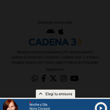
Descargá nuestra App
|
|
Nuestros padres fundadores
Por siempre Mario
|
|
|
|
Cadena 3 Comercial
Contacto
Cadena Heat
La Popu
|
|
Integrar nuestra red
Aviso Legal
Política de Privacidad
Seguinos en
Elegí tu emisora
Noche y Día
Nora Covassi