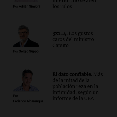
interior, no se aten
Episodios
los rulos
Por
Adrián Simioni
Audio.
Altas Cumbres: rescataron a una
cabra que llevaba ocho días atrapada en
un precipicio
Una mañana para todos
3x1=4.
Los gustos
Episodios
caros del ministro
Audio.
Chile planteó mejorar la
Caputo
conectividad fronteriza, aérea y digital
Por
Sergio Suppo
con Jujuy
Panorama Federal
Episodios
El dato confiable.
Más
de la mitad de la
población reza en la
intimidad, según un
Por
informe de la UBA
Federico Albarenque