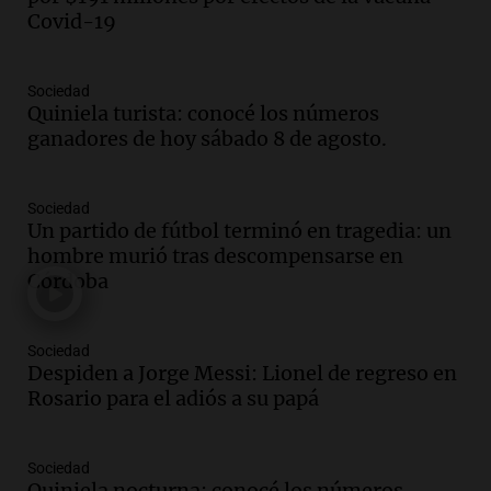
firmó Jorge Messi para el primer
Covid-19
contrato de Leo con Barcelona
Una mañana para todos
Episodios
Sociedad
Quiniela turista: conocé los números
Audio.
Joan Gaspart: "Sin Jorge, no sé si
ganadores de hoy sábado 8 de agosto.
Messi hubiera llegado adonde llegó"
Una mañana para todos
Episodios
Sociedad
Un partido de fútbol terminó en tragedia: un
Audio.
El orgullo y el sueño argentino de
hombre murió tras descompensarse en
Jorge Messi en una entrevista con Rony
Córdoba
Vargas en 2007
Una mañana para todos
Episodios
Sociedad
Audio.
El abuelo de Agostina Vega, tras
Despiden a Jorge Messi: Lionel de regreso en
las nuevas detenciones: "En esa casa
Rosario para el adiós a su papá
todos tenían algo que ver"
Una mañana para todos
Sociedad
Episodios
Quiniela nocturna: conocé los números