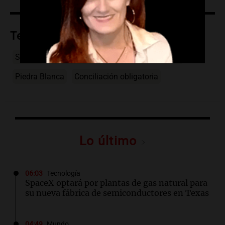
Temas
Suoem
Municipalidad
Córdoba
Bloqueo
Piedra Blanca
Conciliación obligatoria
Lo último
06:03
Tecnología
SpaceX optará por plantas de gas natural para
su nueva fábrica de semiconductores en Texas
04:49
Mundo