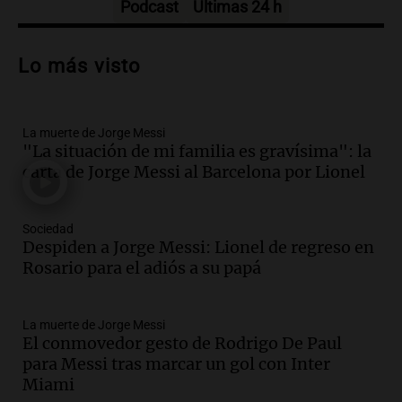
Podcast
Últimas 24 h
Audio.
Trágico accidente en Mendoza:
un muerto y varios heridos tras caída de
Lo más visto
vehículos desde un puente
Panorama Federal
Episodios
La muerte de Jorge Messi
Audio.
Tragedia en Mendoza: un muerto
"La situación de mi familia es gravísima": la
y cinco heridos tras caer dos autos desde
carta de Jorge Messi al Barcelona por Lionel
un puente
Una mañana para todos
Episodios
Sociedad
Audio.
Messi llegará esta noche a
Despiden a Jorge Messi: Lionel de regreso en
Rosario para acompañar a su familia
Rosario para el adiós a su papá
tras la muerte de su papá
Una mañana para todos
La muerte de Jorge Messi
Episodios
El conmovedor gesto de Rodrigo De Paul
Audio.
Ley de Propiedad Privada: el revés
para Messi tras marcar un gol con Inter
en el Congreso expuso una debilidad
Miami
comunicacional del Gobierno