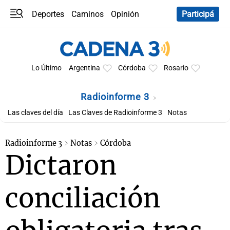
Deportes
Caminos
Opinión
Participá
Programas
Últimas coberturas
Últimas 24 h
En YouTube
Clima
Horóscopo
Lo Último
Argentina
Córdoba
Rosario
Radioinforme 3
Las claves del día
Las Claves de Radioinforme 3
Notas
Radioinforme 3
Notas
Córdoba
Dictaron
conciliación