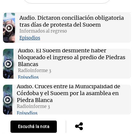
Audio.
Dictaron conciliación obligatoria
tras días de protesta del Suoem
Notas
Informados al regreso
s
Notas
Episodios
La Sole en
ial
Mundial 2026
Cadena 3
Audio.
El Suoem desmiente haber
bloqueado el ingreso al predio de Piedras
Blancas
Radioinforme 3
Episodios
Audio.
Cruces entre la Municipalidad de
Córdoba y el Suoem por la asamblea en
Piedra Blanca
Radioinforme 3
Episodios
Escuchá la nota