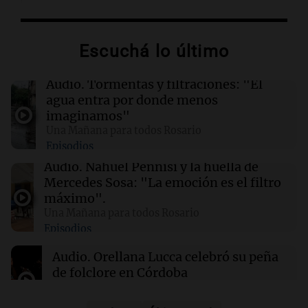
02:13
Mundo
Más de 1.300 vuelos cancelados en Shanghái
ante la llegada del tifón Dolphin
Escuchá lo último
02:03
Tecnología
Audio.
Tormentas y filtraciones: "El
Airbnb acelera el lanzamiento de funciones
agua entra por donde menos
gracias a la inteligencia artificial en su
imaginamos"
búsqueda
Una Mañana para todos Rosario
Episodios
01:49
Mundo
Audio.
Nahuel Pennisi y la huella de
El Pentágono solicita a la industria de defensa
Mercedes Sosa: "La emoción es el filtro
un aumento en la producción de armas
máximo".
Una Mañana para todos Rosario
Episodios
01:31
Ciencia
Reducir alimentos dulces no disminuye
Audio.
Orellana Lucca celebró su peña
antojos ni mejora la salud, según estudio
de folclore en Córdoba
Tarde y Media
Episodios