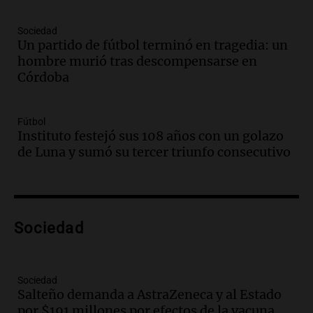
Una mañana para todos
Episodios
Sociedad
Un partido de fútbol terminó en tragedia: un
Audio.
Casabindo se prepara para una
hombre murió tras descompensarse en
celebración única: 30.000 turistas y el
Córdoba
tradicional Toreo de la Vincha
Una mañana para todos
Episodios
Fútbol
Audio.
Borges, abogada de Pourrain:
Instituto festejó sus 108 años con un golazo
"Tres hombres se lo llevaron para
de Luna y sumó su tercer triunfo consecutivo
hacerle preguntas y nunca regresó"
Una mañana para todos
Episodios
Audio.
Voluntarios limpiaron 9.000
Sociedad
metros del río Suquía y retiraron hasta
800 kilos de basura por jornada
Una mañana para todos
Episodios
Sociedad
Salteño demanda a AstraZeneca y al Estado
Audio.
La historia de la servilleta que
por $191 millones por efectos de la vacuna