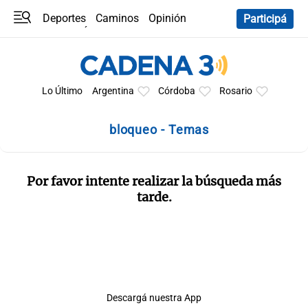
Deportes
Caminos
Opinión
Participá
Programas
Últimas coberturas
Últimas 24 h
En YouTube
Clima
Horóscopo
Lo Último
Argentina
Córdoba
Rosario
bloqueo - Temas
Por favor intente realizar la búsqueda más
tarde.
Descargá nuestra App