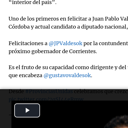
“interior del país”.
Uno de los primeros en felicitar a Juan Pablo V
Córdoba y actual candidato a diputado nacional, 
Felicitaciones a
@JPValdesok
por la contundente
próximo gobernador de Corrientes.
Es el fruto de su capacidad como dirigente y del
que encabeza
@gustavovaldesok
.
Desde
#ProvinciasUnidas
celebramos que crezc
pic.twitter.com/7qSJ44eRmw
Play
— Juan Schiaretti (@JSchiaretti)
September 1, 2025
Video