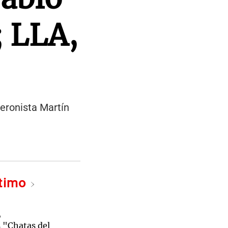
; LLA,
peronista Martín
ltimo
 Martín Ascúa, los principales candidatos.
o
s "Chatas del