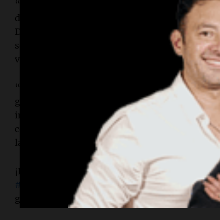
“Los correntinos ratificaron un modelo de gesti
desarrollo y se sustenta en los valores de la tra
Desde Chubut, celebramos este respaldo y ren
seguir trabajando juntos por una Argentina má
verdaderamente federal”, destacó el mandatario
“Hay un grito federal que se escucha cada vez m
gestión para seguir construyendo una Corrientes 
interior productivo. Felicito también a todos l
con responsabilidad y compromiso cívico, acudie
la democracia argentina”, expresó el gobernado
¡Hay un grito federal que se escucha cada vez má
#Corrientes
se expresó en las urnas y eligió a 
gobernador.