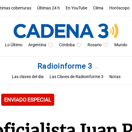
ltimas coberturas
Últimas 24 h
En YouTube
Clima
Horóscopo
Lo Último
Argentina
Córdoba
Rosario
Mundo
Radioinforme 3
Las claves del día
Las Claves de Radioinforme 3
Notas
ENVIADO ESPECIAL
oficialista Juan 