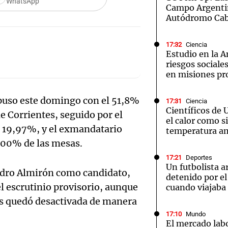
WhatsApp
Campo Argentin
Autódromo Cab
17:32
Ciencia
Estudio en la A
riesgos sociale
Notas
Notas
No
en misiones pr
e en Cadena 3
El huracán de Arequito
Cadena 3 en
mpuso este domingo con el 51,8%
17:31
Ciencia
Científicos de 
e Corrientes, seguido por el
el calor como si
l 19,97%, y el exmandatario
temperatura a
100% de las mesas.
17:21
Deportes
Un futbolista a
andro Almirón como candidato,
detenido por e
el escrutinio provisorio, aunque
cuando viajaba
les quedó desactivada de manera
17:10
Mundo
El mercado labo