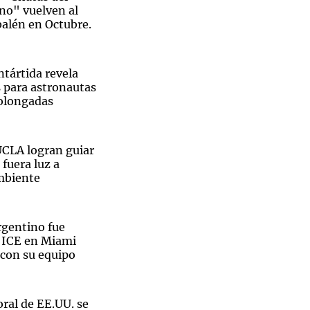
o" vuelven al
alén en Octubre.
ntártida revela
Notas
s para astronautas
tas
Notas
olongadas
Venezuela de
 Groenlandia
Comprometidos
Madur
UCLA logran guiar
 fuera luz a
mbiente
rgentino fue
l ICE en Miami
 con su equipo
ral de EE.UU. se