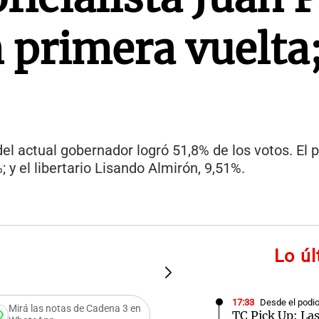
 primera vuelta
l actual gobernador logró 51,8% de los votos. El 
 y el libertario Lisando Almirón, 9,51%.
Lo ú
FOTO:
Juan Pablo Valdés y
17:33
Desde el podi
Mirá las notas de Cadena 3 en
TC Pick Up: La