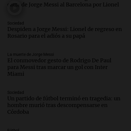
y cinco heridos tras caer dos autos desde
carta de Jorge Messi al Barcelona por Lionel
un puente
Una mañana para todos
Episodios
Sociedad
Audio.
Messi llegará esta noche a
Despiden a Jorge Messi: Lionel de regreso en
Rosario para acompañar a su familia
Rosario para el adiós a su papá
tras la muerte de su papá
Una mañana para todos
La muerte de Jorge Messi
Episodios
El conmovedor gesto de Rodrigo De Paul
Audio.
Ley de Propiedad Privada: el revés
para Messi tras marcar un gol con Inter
en el Congreso expuso una debilidad
Miami
comunicacional del Gobierno
Una mañana para todos
Episodios
Sociedad
Un partido de fútbol terminó en tragedia: un
Audio.
Casabindo se prepara para una
hombre murió tras descompensarse en
celebración única: 30.000 turistas y el
Córdoba
tradicional Toreo de la Vincha
Una mañana para todos
Episodios
Fútbol