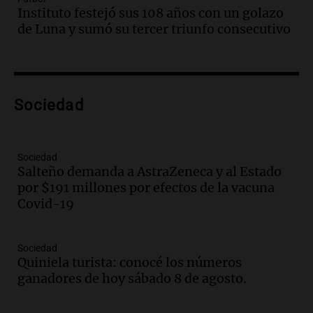
Audio.
Borges, abogada de Pourrain:
Instituto festejó sus 108 años con un golazo
"Tres hombres se lo llevaron para
de Luna y sumó su tercer triunfo consecutivo
hacerle preguntas y nunca regresó"
Una mañana para todos
Episodios
Audio.
Voluntarios limpiaron 9.000
Sociedad
metros del río Suquía y retiraron hasta
800 kilos de basura por jornada
Una mañana para todos
Episodios
Sociedad
Salteño demanda a AstraZeneca y al Estado
Audio.
La historia de la servilleta que
por $191 millones por efectos de la vacuna
firmó Jorge Messi para el primer
Covid-19
contrato de Leo con Barcelona
Una mañana para todos
Episodios
Sociedad
Quiniela turista: conocé los números
Audio.
Joan Gaspart: "Sin Jorge, no sé si
ganadores de hoy sábado 8 de agosto.
Messi hubiera llegado adonde llegó"
Una mañana para todos