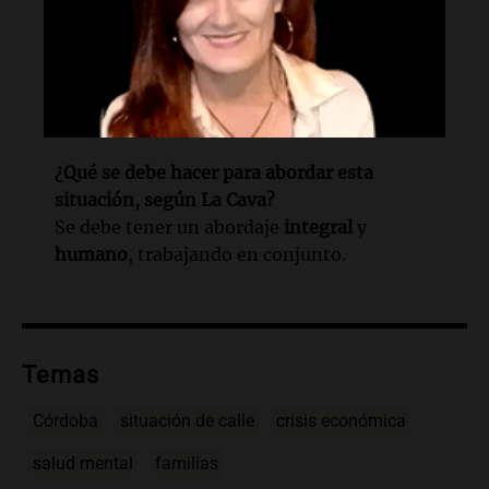
¿Cuántas familias con niños se han
registrado en situación de calle?
Se han registrado
16 familias
con niños en
situación de calle.
¿Qué se debe hacer para abordar esta
situación, según La Cava?
Se debe tener un abordaje
integral
y
humano
, trabajando en conjunto.
Temas
Córdoba
situación de calle
crisis económica
salud mental
familias