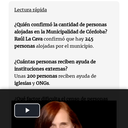
Lectura rápida
¿Quién confirmó la cantidad de personas
alojadas en la Municipalidad de Córdoba?
Raúl La Cava
confirmó que hay
245
personas
alojadas por el municipio.
¿Cuántas personas reciben ayuda de
instituciones externas?
Unas
200 personas
reciben ayuda de
iglesias
y
ONGs
.
¿Qué factor dificulta el censo de personas
en la calle?
Play
La situación es
dínamica
, lo que complica el
censo.
Video