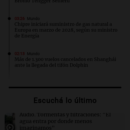
Bromo Tengger Semeru
03:26
Mundo
Chipre iniciará suministro de gas natural a
Europa en marzo de 2028, según su ministro
de Energía
02:13
Mundo
Más de 1.300 vuelos cancelados en Shanghái
ante la llegada del tifón Dolphin
02:03
Tecnología
Airbnb acelera el lanzamiento de funciones
gracias a la inteligencia artificial en su
Escuchá lo último
búsqueda
Audio.
Tormentas y filtraciones: "El
01:49
Mundo
agua entra por donde menos
El Pentágono solicita a la industria de defensa
imaginamos"
un aumento en la producción de armas