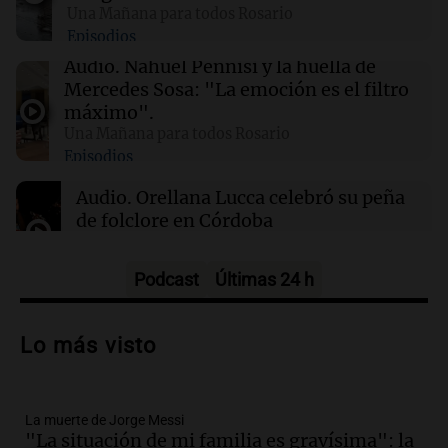
Una Mañana para todos Rosario
Episodios
01:31
Ciencia
Audio.
Nahuel Pennisi y la huella de
Reducir alimentos dulces no disminuye
Mercedes Sosa: "La emoción es el filtro
antojos ni mejora la salud, según estudio
máximo".
Una Mañana para todos Rosario
Episodios
01:29
Mundo
El lago Mead alcanza su nivel más bajo en 90
Audio.
Orellana Lucca celebró su peña
años, evidenciando la crisis hídrica en EE.UU.
de folclore en Córdoba
Tarde y Media
Episodios
Podcast
Últimas 24 h
Audio.
Trágico accidente en Mendoza:
un muerto y varios heridos tras caída de
Lo más visto
vehículos desde un puente
Panorama Federal
Episodios
La muerte de Jorge Messi
Audio.
Tragedia en Mendoza: un muerto
"La situación de mi familia es gravísima": la