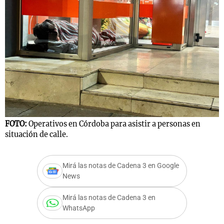
Notas
s
Notas
La Sole en
ial
Mundial 2026
Cadena 3
FOTO:
Operativos en Córdoba para asistir a personas en
situación de calle.
Mirá las notas de Cadena 3 en Google
News
Mirá las notas de Cadena 3 en
WhatsApp