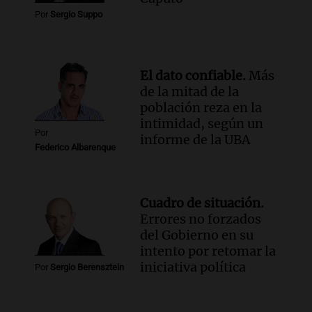
conectividad fronteriza, aérea y digital
Por
Sergio Suppo
con Jujuy
Panorama Federal
Episodios
El dato confiable.
Más
de la mitad de la
población reza en la
intimidad, según un
Por
informe de la UBA
Federico Albarenque
Cuadro de situación.
Errores no forzados
del Gobierno en su
intento por retomar la
iniciativa política
Por
Sergio Berensztein