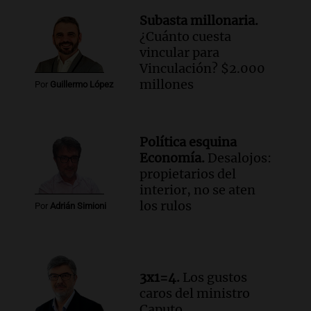
Episodios
Subasta millonaria.
¿Cuánto cuesta
Audio.
Mateo, a los 25 años, lucha
vincular para
contra el tiempo: necesita un trasplante
Vinculación? $2.000
para poder seguir viviend
millones
Por
Guillermo López
Una mañana para todos
Episodios
Audio.
Estiman que la inflación nacional
Política esquina
de julio será menor al 2,9% registrado
Economía.
Desalojos:
en CABA
propietarios del
Una mañana para todos
interior, no se aten
Episodios
los rulos
Por
Adrián Simioni
Audio.
Altas Cumbres: rescataron a una
cabra que llevaba ocho días atrapada en
un precipicio
Una mañana para todos
3x1=4.
Los gustos
Episodios
caros del ministro
Audio.
Chile planteó mejorar la
Caputo