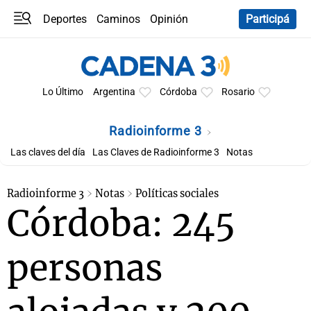
Deportes
Caminos
Opinión
Participá
Programas
Últimas coberturas
Últimas 24 h
En YouTube
Clima
Horóscopo
Lo Último
Argentina
Córdoba
Rosario
Radioinforme 3
Las claves del día
Las Claves de Radioinforme 3
Notas
Radioinforme 3
Notas
Políticas sociales
Córdoba: 245
personas