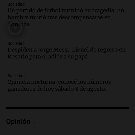
Episodios
Sociedad
Un partido de fútbol terminó en tragedia: un
Audio.
El orgullo y el sueño argentino de
hombre murió tras descompensarse en
Jorge Messi en una entrevista con Rony
Córdoba
Vargas en 2007
Una mañana para todos
Episodios
Sociedad
Audio.
El abuelo de Agostina Vega, tras
Despiden a Jorge Messi: Lionel de regreso en
las nuevas detenciones: "En esa casa
Rosario para el adiós a su papá
todos tenían algo que ver"
Una mañana para todos
Sociedad
Episodios
Quiniela nocturna: conocé los números
Audio.
Una nutricionista derribó el mito
ganadores de hoy sábado 8 de agosto.
del desayuno ideal: qué alimentos
conviene priorizar
Una mañana para todos
Episodios
Opinión
Audio.
Murió Jorge Messi
Una mañana para todos