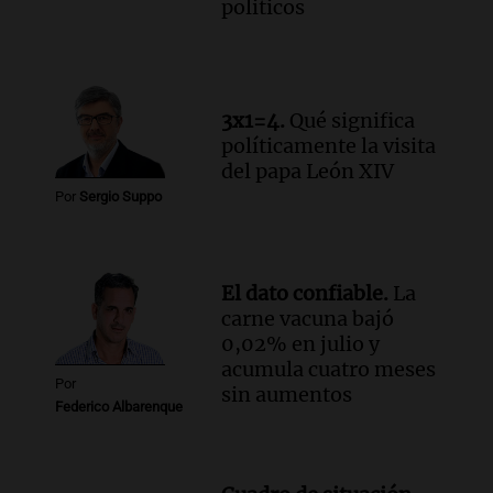
politicos
alumnos en programa de esquí escolar
impulsado por la provincia
Panorama Federal
Episodios
Audio.
Osvaldo Jaldo busca unificar
3x1=4.
Qué significa
criterios con gobernadores del norte
políticamente la visita
argentino en Buenos Aires
del papa León XIV
Panorama Federal
Por
Sergio Suppo
Episodios
Audio.
Riesgo extremo de incendios en
Córdoba a pesar del sol en Carlos Paz
El dato confiable.
La
Noticias
carne vacuna bajó
Episodios
0,02% en julio y
acumula cuatro meses
Por
sin aumentos
Federico Albarenque