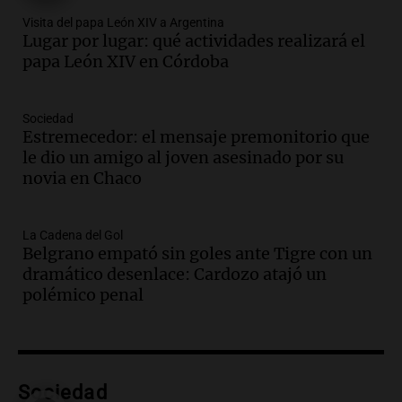
Audio.
Rafaela propone aumento del
Visita del papa León XIV a Argentina
40% en la Unidad de Cuenta Municipal
Lugar por lugar: qué actividades realizará el
para afrontar costos
papa León XIV en Córdoba
Panorama Federal
Episodios
Audio.
Asamblea abierta en Rafaela
Sociedad
Estremecedor: el mensaje premonitorio que
contra proyecto de inviolabilidad de la
le dio un amigo al joven asesinado por su
propiedad privada
novia en Chaco
Panorama Federal
Episodios
Audio.
Ataque a balazos en Rafaela:
La Cadena del Gol
disparos contra una vivienda y vehículos
Belgrano empató sin goles ante Tigre con un
en los barrios Nogales
dramático desenlace: Cardozo atajó un
Panorama Federal
polémico penal
Episodios
Audio.
Anticipan tormentas fuertes y
descenso de temperatura en Rafaela
para este jueves
Sociedad
Panorama Federal