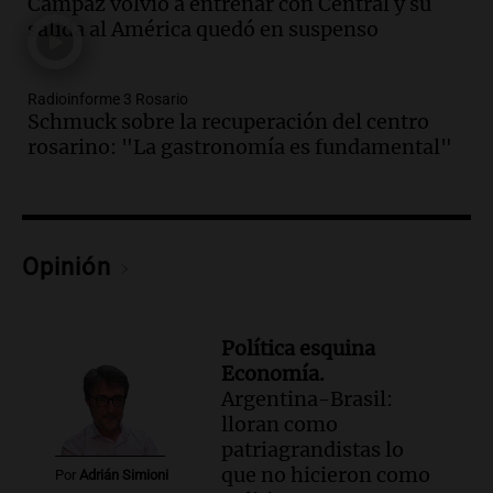
fundamental"
Campaz volvió a entrenar con Central y su
salida al América quedó en suspenso
Noticias Rosario
Episodios
Audio.
Juicio a Óscar González: testigos
Radioinforme 3 Rosario
clave declararán sobre velocidad en las
Schmuck sobre la recuperación del centro
altas cumbres
rosarino: "La gastronomía es fundamental"
Panorama Federal
Episodios
Audio.
Embajada china en Argentina
critica a EE.UU. por amenazas a
Opinión
ejecutivos por trato con telefónica
Panorama Federal
Episodios
Política esquina
Audio.
La Expo Regional del Sur se
Economía.
prepara con novedades para disfrutar en
Argentina-Brasil:
La Baulal este fin de semana
lloran como
Panorama Federal
patriagrandistas lo
Episodios
que no hicieron como
Por
Adrián Simioni
Audio.
Cerro Catedral recibe a 1.600