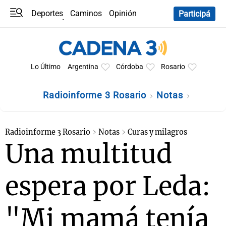
Deportes
Caminos
Opinión
Participá
Programas
Últimas coberturas
Últimas 24 h
En YouTube
Clima
Horóscopo
Lo Último
Argentina
Córdoba
Rosario
Radioinforme 3 Rosario
Notas
Radioinforme 3 Rosario
Notas
Curas y milagros
Una multitud
espera por Leda:
"Mi mamá tenía