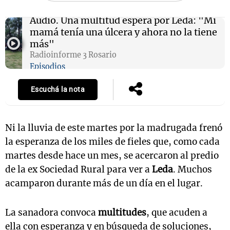
Audio.
Una multitud espera por Leda: "Mi
mamá tenía una úlcera y ahora no la tiene
más"
Notas
Radioinforme 3 Rosario
s
Notas
Episodios
La Sole en
ial
Mundial 2026
Cadena 3
Escuchá la nota
Ni la lluvia de este martes por la madrugada frenó
la esperanza de los miles de fieles que, como cada
martes desde hace un mes, se acercaron al predio
de la ex Sociedad Rural para ver a
Leda
. Muchos
acamparon durante más de un día en el lugar.
La sanadora convoca
multitudes
, que acuden a
ella con esperanza y en búsqueda de soluciones,