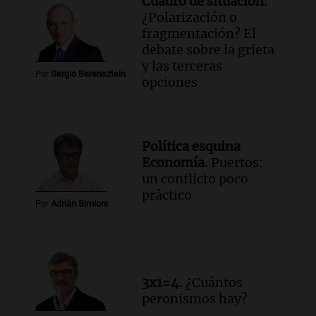
Cuadro de situación.
¿Polarización o
fragmentación? El
debate sobre la grieta
y las terceras
Por
Sergio Berensztein
opciones
Política esquina
Economía.
Puertos:
un conflicto poco
práctico
Por
Adrián Simioni
3x1=4.
¿Cuántos
peronismos hay?