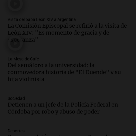
Episodios
Audio.
Charla gratuita sobre prevención
Visita del papa León XIV a Argentina
de fenómenos del superniño en el SEOM
La Comisión Episcopal se refirió a la visita de
el 7 de agosto
León XIV: "Es momento de gracia y de
Panorama Federal
esperanza"
Episodios
Audio.
Del semáforo a la universidad: la
conmovedora historia de "El Duende" y
La Mesa de Café
su hija violinista
Del semáforo a la universidad: la
La Mesa de Café
conmovedora historia de "El Duende" y su
Episodios
hija violinista
Audio.
Avanza la investigación por
intento de asalto a la vivienda del
Sociedad
empresario Roberto Zagra en Tucumán
Detienen a un jefe de la Policía Federal en
Panorama Federal
Córdoba por robo y abuso de poder
Episodios
Audio.
Schmuck sobre la recuperación
del centro rosarino: "La gastronomía es
Deportes