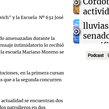
Córdo
enfren
Panorama F
Audio.
activi
Episodios
secuel
ich" y la Escuela Nº 632 José
Mendo
horari
lluvias
celebr
apertu
senad
apertu
ido amenazadas durante la
Panorama F
manifi
Episodios
nsaje intimidatorio lo recibió
centro
e la escuela Mariano Moreno se
oposic
Podcast
Penite
de tier
Audio.
Park tr
Audio.
tuciones, en la primera cursan
Panorama F
en Ros
años d
Episodios
s que a la segunda concurren
Pedro
piden 
por fal
Colom
ley Jo
nieve
 actualidad se encuentran dos
remat
Viva la Radi
 dos patrulleros en dos
Panorama F