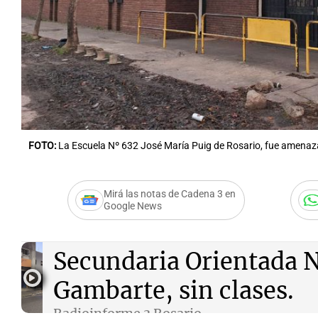
Notas
Notas
Editorial
Mundial 2026
La Sol
FOTO:
La Escuela Nº 632 José María Puig de Rosario, fue amenaz
Mirá las notas de Cadena 3 en
Google News
Audio.
La Escuela de E
Secundaria Orientada 
Gambarte, sin clases.
Radioinforme 3 Rosario