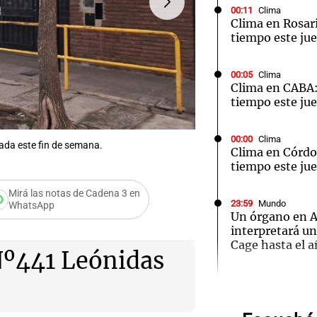
00:11
Clima
Clima en Rosari
tiempo este jue
00:05
Clima
Clima en CABA:
Notas
Notas
No
tiempo este jue
e en Cadena 3
El huracán de Arequito
Cadena 3 en
00:00
Clima
ada este fin de semana.
FOTO:
Este lunes en la Es
Clima en Córdo
tiempo este jue
Mirá las notas de Cadena 3 en
23:59
Mundo
WhatsApp
Un órgano en 
ducación
interpretará u
Cage hasta el 
Nº441 Leónidas
Audio.
23:53
La Cadena del
Belgrano empat
"tarar
Tigre con un d