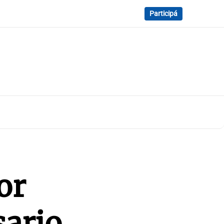
Participá
or
sario