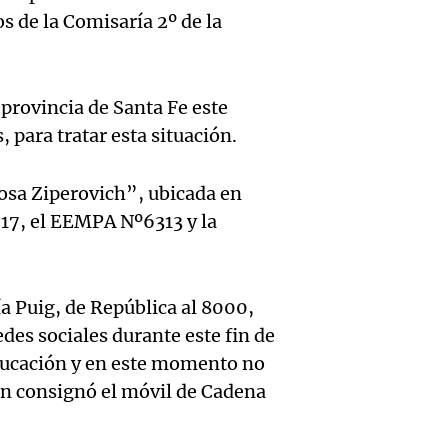
Audio.
hacien
Episodios
Episodios
 de la Comisaría 2º de la
trabaj
tecnol
Audio.
herido
reempl
provincia de Santa Fe este
Lanza
caer a
contac
 para tratar esta situación.
del Ti
de 17 
gente
osa Ziperovich”, ubicada en
Audio.
el nue
en Nu
La Argentin
517, el EEMPA Nº6313 y la
Episodios
Moren
híbrid
Córdo
la Cop
enchuf
Panorama F
a Puig, de República al 8000,
Episodios
Audio.
Mundi
Chery 
des sociales durante este fin de
Educación y en este momento no
Condu
Nataci
merca
ún consignó el móvil de Cadena
imput
Invier
argent