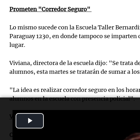
Prometen "Corredor Seguro"
Lo mismo sucede con la Escuela Taller Bernardi
Paraguay 1230, en donde tampoco se imparten c
lugar.
Viviana, directora de la escuela dijo: "Se trata d
alumnos, esta martes se tratarán de sumar a los
"La idea es realizar corredor seguro en los horar
alumnos en la escuela con presencia policial".
Vuelta a clases
Play
Video
Osvaldo Biaggiotti
, delegado de la Región VI de