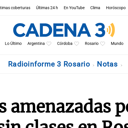
ltimas coberturas
Últimas 24 h
En YouTube
Clima
Horóscopo
Lo Último
Argentina
Córdoba
Rosario
Mundo
Radioinforme 3 Rosario
Notas
as amenazadas p
sin clases en Ro