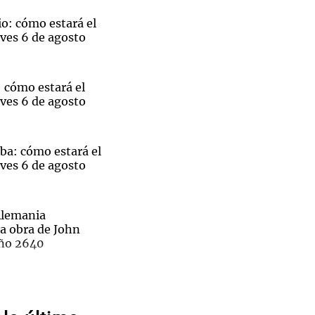
o: cómo estará el
ves 6 de agosto
Notas
 cómo estará el
tas
Notas
ves 6 de agosto
Venezuela de
 Groenlandia
Comprometidos
Madur
cuela Nº60 Mariano Moreno, de Rosario, no dictarán clases.
ba: cómo estará el
ves 6 de agosto
Alemania
na obra de John
año 2640
El
 Gol
ó sin goles ante
eo
ramático