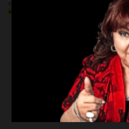
confirmó que
este martes volverían las clases 
en instancias de diálogo en la Ziperovich
.