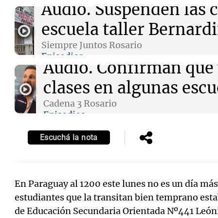
Audio.
Suspenden las c
Episodios
escuela taller Bernard
Siempre Juntos Rosario
Episodios
Audio.
Confirman que 
clases en algunas escu
Cadena 3 Rosario
Episodios
Escuchá la nota
En Paraguay al 1200 este lunes no es un día más
estudiantes que la transitan bien temprano esta
de Educación Secundaria Orientada Nº441 Leóni