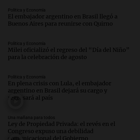
Episodios
Audio.
Suspenden descuento en SUBE y
Política y Economía
El embajador argentino en Brasil llegó a
aumentan tarifas del SUBTE en Buenos
Buenos Aires para reunirse con Quirno
Aires desde agosto
Panorama Federal
Episodios
Política y Economía
Audio.
Kicillof critica la desregulación
Milei oficializó el regreso del “Día del Niño”
financiera y el aumento de la morosidad
para la celebración de agosto
en Buenos Aires
Panorama Federal
Episodios
Política y Economía
En plena crisis con Lula, el embajador
Audio.
La UNT evalúa apelación ante la
argentino en Brasil dejará su cargo y
Corte Suprema tras fallo que aparta a
regresará al país
Pagani como rector
Panorama Federal
Episodios
Una mañana para todos
Audio.
El cardenal Ángel Rossi advirtió
Ley de Propiedad Privada: el revés en el
que la justicia social viene siendo
Congreso expuso una debilidad
“despreciada y burlada”
comunicacional del Gobierno