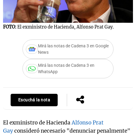
Notas
FOTO:
El exministro de Hacienda, Alfonso Prat Gay.
s
Notas
La Sole en
Mirá las notas de Cadena 3 en Google
ial
Mundial 2026
Cadena 3
News
Mirá las notas de Cadena 3 en
WhatsApp
Escuchá la nota
El exministro de Hacienda
Alfonso Prat
Gay
consideró necesario "denunciar penalmente"