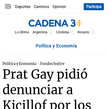
Deportes
Caminos
Opinión
Participá
Programas
Últimas coberturas
Últimas 24 h
En YouTube
Clima
Horóscopo
Lo Último
Argentina
Córdoba
Rosario
Política y Economía
Política y Economía
Fondos buitre
Prat Gay pidió
denunciar a
Kicillof por los