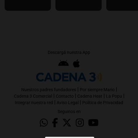
Descargá nuestra App
|
|
Nuestros padres fundadores
Por siempre Mario
|
|
|
|
Cadena 3 Comercial
Contacto
Cadena Heat
La Popu
|
|
Integrar nuestra red
Aviso Legal
Política de Privacidad
Seguinos en