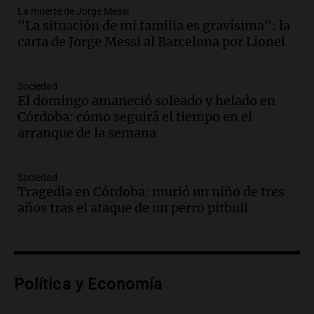
Audio.
“No entendíamos qué cantaban”:
La muerte de Jorge Messi
la historia del club de Irlanda
"La situación de mi familia es gravísima": la
revolucionado por hinchas argentinos
carta de Jorge Messi al Barcelona por Lionel
Amamos los Domingos
Episodios
Audio.
Crisis diplomática: el embajador
Sociedad
El domingo amaneció soleado y helado en
argentino regresa al país tras conflicto
Córdoba: cómo seguirá el tiempo en el
con Brasil
arranque de la semana
Panorama Federal
Episodios
Audio.
Bomberos asisten a senderista
Sociedad
con fractura de tobillo en refugio Doña
Tragedia en Córdoba: murió un niño de tres
Rosa
años tras el ataque de un perro pitbull
Panorama Federal
Episodios
Audio.
Amaycha del Valle avanza en
investigación internacional sobre asma
Política y Economía
con nueva tecnología médica
Panorama Federal