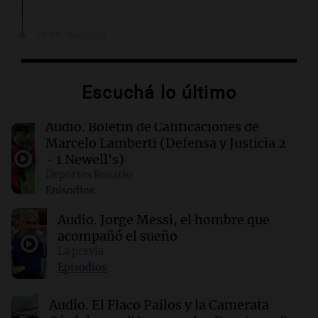
21:48
Sociedad
Quini: nadie acertó los seis números y los 3
millones de dólares se repartirán entre 44
apostadores
Escuchá lo último
21:36
Deportes
Audio.
Boletín de Calificaciones de
El futbolista argentino Matías Pourrain
Marcelo Lamberti (Defensa y Justicia 2
permanece detenido en una cárcel de máxima
- 1 Newell's)
seguridad en EE. UU.
Deportes Rosario
Episodios
21:32
Ciencia
Audio.
Jorge Messi, el hombre que
¿Por qué los dinosaurios nunca evolucionaron
a tamaños diminutos si alcanzaron
acompañó el sueño
gigantescas proporciones?
La previa
Episodios
21:31
Ciencia
Audio.
El Flaco Pailos y la Camerata
Químicos rompen barreras en reacciones