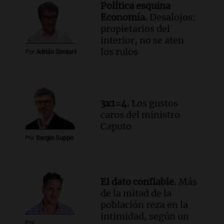
billones de pesos y genera excedente de
Política esquina
liquidez de 4 billones
Economía.
Desalojos:
Panorama Federal
propietarios del
Episodios
interior, no se aten
Audio.
La lección del Titanic y la
los rulos
Por
Adrián Simioni
humildad en tiempos de tormenta
según San Ignacio de Loyola
Panorama Federal
Episodios
3x1=4.
Los gustos
Audio.
Tormentas y filtraciones: "El
caros del ministro
agua entra por donde menos
Caputo
imaginamos"
Por
Sergio Suppo
Una Mañana para todos Rosario
Episodios
El dato confiable.
Más
de la mitad de la
población reza en la
intimidad, según un
Por