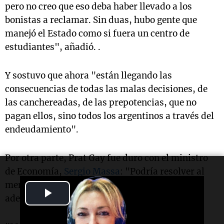
pero no creo que eso deba haber llevado a los
bonistas a reclamar. Sin duas, hubo gente que
manejó el Estado como si fuera un centro de
estudiantes", añadió. .
Y sostuvo que ahora "están llegando las
consecuencias de todas las malas decisiones, de
las canchereadas, de las prepotencias, que no
pagan ellos, sino todos los argentinos a través del
endeudamiento".
Por otra parte, Prat Gay fue duro con el ministro
de Economía,
Sergio Massa
: "Podría resolver al
menos un problema, en vez de patear para
Play
adelante cien problemas", se quejó.
Video