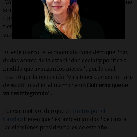
"Massa devalúa todo el tiempo tratando de que no
se note pero aún así no resuelve el problema del
tipo de cambio, porque algunas exportaciones
tienen ventajas pero el resto siguen regidos por
un
dólar
artificial", enfatizó.
En este marco, el economista consideró que "hay
dudas acerca de la estabilidad social y política a
medida que avanzan los meses", por lo cual
resaltó que la oposición "va a tener que ser un faro
de estabilidad en el marco de
un Gobierno que se
va desintegrando".
Por ese motivo, dijo que en
Juntos por el
Cambio
tienen que "estar bien unidos" de cara a
las elecciones presidenciales de este año.