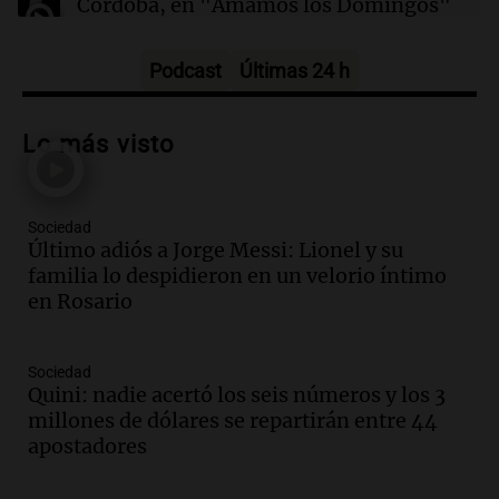
Córdoba, en "Amamos los Domingos"
químicas al liberar electrones directamente en
solución
Amamos los Domingos
Episodios
Podcast
Últimas 24 h
Audio.
Patricia Palmer y Mario Pasik
hablaron de su obra en Cadena 3
Lo más visto
Amamos los Domingos
Episodios
Sociedad
Audio.
Córdoba espera a León XIV con el
Último adiós a Jorge Messi: Lionel y su
recuerdo del paso de Juan Pablo II: "Te
familia lo despidieron en un velorio íntimo
traspasaba con la mirada"
en Rosario
Amamos los Domingos
Episodios
Audio.
El observatorio de Bosque Alegre,
Sociedad
un imperdible cordobés para los
Quini: nadie acertó los seis números y los 3
amantes de la astronomía
millones de dólares se repartirán entre 44
Amamos los Domingos
apostadores
Episodios