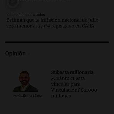
Santa Misa
Episodios
Una mañana para todos
Audio.
La Bulaya se prepara para el cierre
Estiman que la inflación nacional de julio
de su gran muestra anual con la
será menor al 2,9% registrado en CABA
participación de miles de visitantes
Panorama Federal
Episodios
Audio.
El Senado de Santa Fe aprueba
Ley de Emergencia Hídrica ante el
Opinión
fenómeno del Niño
Panorama Federal
Episodios
Subasta millonaria.
Audio.
Una mujer de 40 años muere en
¿Cuánto cuesta
un accidente en la Ruta 321 cerca de
vincular para
García Fernández
Vinculación? $2.000
Panorama Federal
millones
Por
Guillermo López
Episodios
Audio.
El Tesoro Nacional captura 12