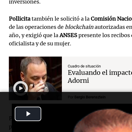
inversiones.
Pollicita
también le solicitó a la
Comisión Nacio
de las operaciones de
blockchain
autorizadas e
año, y exigió que la
ANSES
presente los recibos 
oficialista y de su mujer.
Cuadro de situación
Evaluando el impact
Adorni
Por
Sergio Berensztein
Play
Paralelamente, el fiscal analiza también la inf
Video
patrimonio de su hermano, el diputado provinc