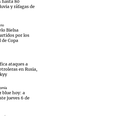
n hasta 80
luvia y ráfagas de
rio
lo Bielsa
artidos por los
l de Copa
fica ataques a
etroleras en Rusia,
skyy
nomía
r blue hoy: a
ste jueves 6 de