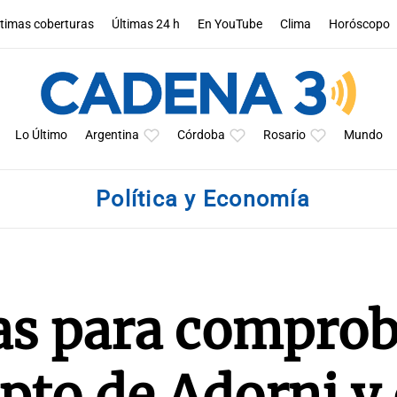
ltimas coberturas
Últimas 24 h
En YouTube
Clima
Horóscopo
Lo Último
Argentina
Córdoba
Rosario
Mundo
Política y Economía
s para comprob
ipto de Adorni y