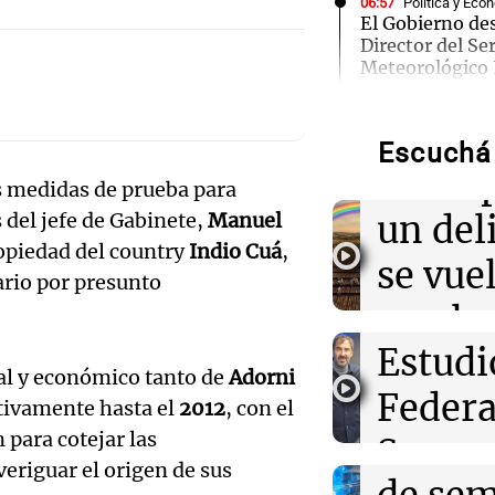
06:57
Política y Eco
El Gobierno de
Director del Ser
Meteorológico 
Audio.
"tarar
06:41
Sociedad
Candela Arizaga 
Escuchá 
escándalo con
Audio.
concep
 medidas de prueba para
"Tengo errores
gerent
un del
 del jefe de Gabinete,
Manuel
ropiedad del country
Indio Cuá
,
06:36
Mundo
Expon
se vue
Nigeria: Presid
ario por presunto
rescate de 308 
visitó 
con la
una operación h
Audio.
Estudi
de las
06:31
Mundo
ral y económico tanto de
Adorni
EEUU asegura 
patron
Federa
Amamos Arg
ctivamente hasta el
2012
, con el
de fósforo blan
Episodios
en Corea del Su
 para cotejar las
Ticino
Seguro
Audio.
veriguar el origen de sus
06:30
Sociedad