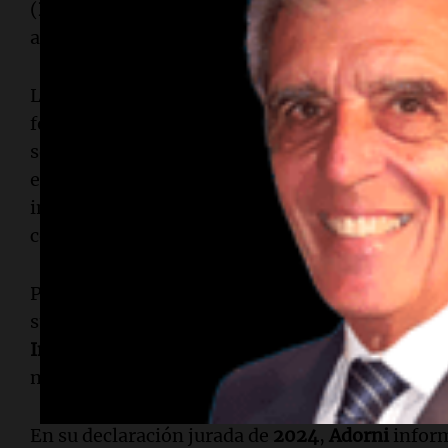
(
LLA
),
Francisco Adorni
, para contrastar tanto 
antecedentes.
Las principales líneas de la investigación judici
fondos, las operaciones con
criptomonedas
y la
se investiga el expediente sucesorio de su padr
el año
2002
, luego de que el jefe de Gabinete a
importante de dinero en su inmueble, que le per
con
bitcoins
.
Por último, la Fiscalía analiza todos los vuelos 
su familia, la compra de propiedades no declara
Indio Cuá
de
Exaltación de la Cruz
y un departam
más el estado de sus deudas que son de un valor
En su declaración jurada de
2024
,
Adorni
inform