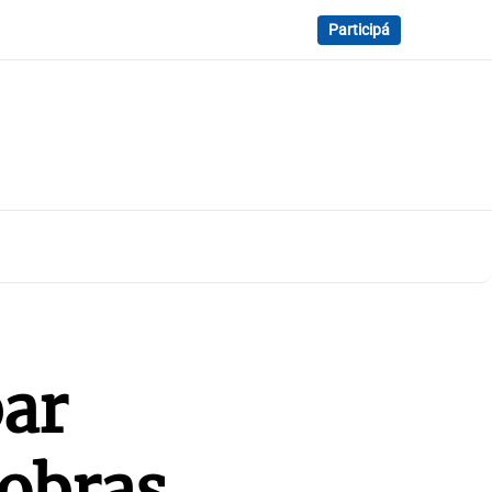
Participá
ar
 obras