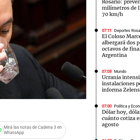
Rosario: prevé
milímetros de l
70 km/h
07:11
Deportes Rosa
El Coloso Marce
albergará dos p
octavos de fina
Argentina
07:03
Mundo
Ucrania intensi
instalaciones p
informa Zelen
07:00
Política y Eco
Dólar hoy, dóla
cuánto cotiza e
agosto
Mirá las notas de Cadena 3 en
WhatsApp