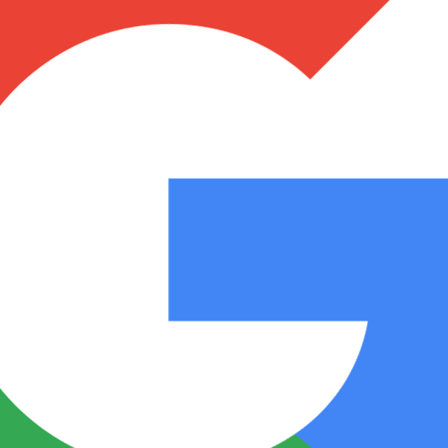
Notas
Notas
No
e en Cadena 3
El huracán de Arequito
Cadena 3 en