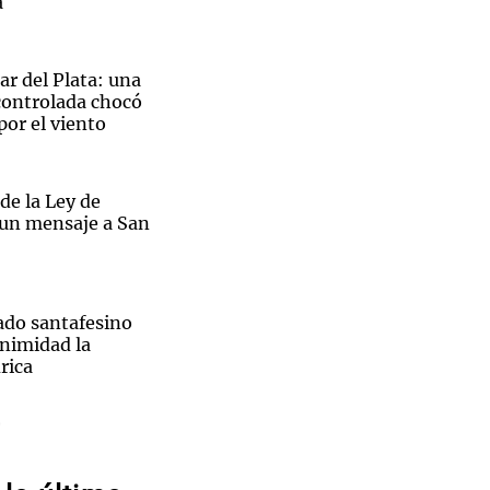
a
r del Plata: una
ontrolada chocó
por el viento
Notas
tas
Notas
Venezuela de
 Groenlandia
Comprometidos
Madur
de la Ley de
 un mensaje a San
ado santafesino
nimidad la
rica
o
to denunció que
un robo en Italia:
Nicolás
dejaron"