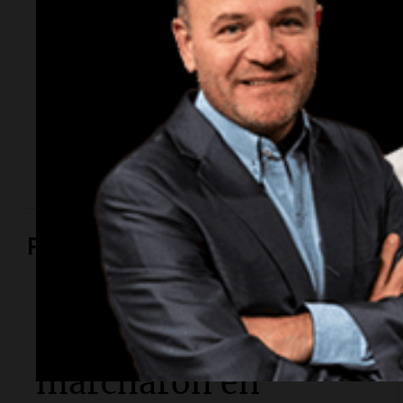
femicidio de su
esposa
Tiene 43 años y es un profesional de amplia
trayectoria académica e industrial en el sector
alimentario de Córdoba. Ocupaba un cargo directivo
en la Universidad Siglo 21 hasta su detención.
Política y Economía
Política y Economía
Fito Páez y Lali
marcharon en