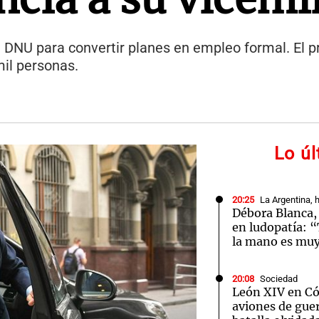
 DNU para convertir planes en empleo formal. El 
mil personas.
Lo ú
20:25
La Argentina, 
Débora Blanca,
en ludopatía: “
la mano es muy
20:08
Sociedad
León XIV en Cór
aviones de guer