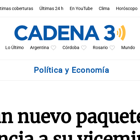
ltimas coberturas
Últimas 24 h
En YouTube
Clima
Horóscopo
Lo Último
Argentina
Córdoba
Rosario
Mundo
Política y Economía
un nuevo paquet
cia a su vicemi