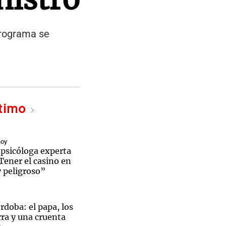
programa se
ltimo
hoy
 psicóloga experta
Tener el casino en
 peligroso”
doba: el papa, los
ra y una cruenta