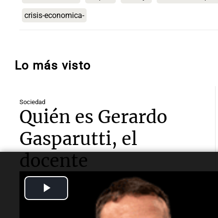
crisis-economica-
Lo más visto
Sociedad
Quién es Gerardo
Gasparutti, el
docente
universitario
Play
detenido por el
Video