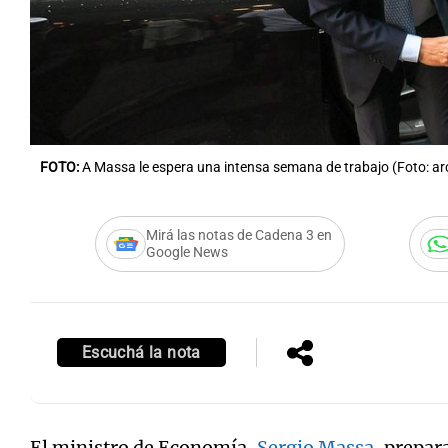
Notas
Notas
FOTO:
A Massa le espera una intensa semana de trabajo (Foto: ar
Editorial
Mundial 2026
La Sol
Mirá las notas de Cadena 3 en
Google News
Escuchá la nota
El ministro de Economía,
Sergio Massa
, prepar