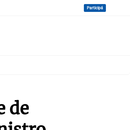
Participá
e de
nistro