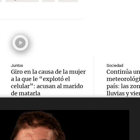
estudi
Episodios
Expert
ir al 
proyec
advier
de Atl
duplic
Audio.
sobre 
Panorama F
progr
Episodios
presen
nevad
movili
pero
Mendo
susten
Juntos
Sociedad
distra
fin de
Giro en la causa de la mujer
Continúa un
Audio.
Viva la Radi
a la que le “explotó el
meteorológi
¿Qué p
tras
Episodios
celular”: acusan al marido
país: las zo
Presen
de matarla
lluvias y vi
un niñ
condic
innov
cuando
invern
Parqu
padre 
Panorama F
Audio.
Tecno
Episodios
mucho