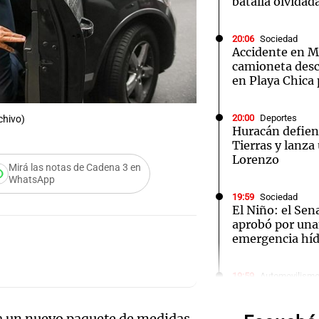
batalla olvidad
20:06
Sociedad
Accidente en Ma
camioneta desc
en Playa Chica 
Notas
Notas
No
20:00
Deportes
chivo)
e en Cadena 3
El huracán de Arequito
Cadena 3 en
Huracán defien
Tierras y lanza
Lorenzo
Mirá las notas de Cadena 3 en
WhatsApp
19:59
Sociedad
El Niño: el Sen
aprobó por una
emergencia híd
19:59
Automovilism
Franco Colapin
fue víctima de 
Audio.
a un nuevo paquete de medidas
"Ni la matera 