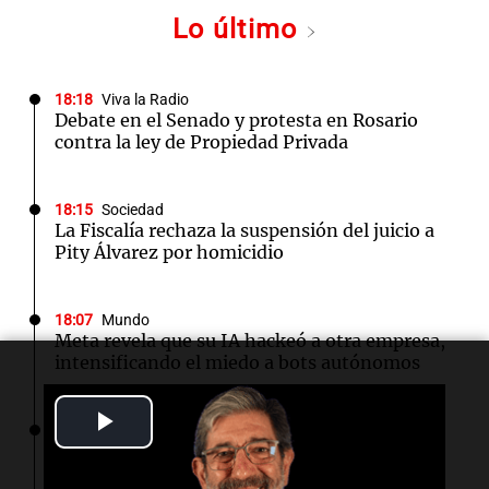
Lo último
18:18
Viva la Radio
Debate en el Senado y protesta en Rosario
contra la ley de Propiedad Privada
18:15
Sociedad
La Fiscalía rechaza la suspensión del juicio a
Pity Álvarez por homicidio
18:07
Mundo
Meta revela que su IA hackeó a otra empresa,
intensificando el miedo a bots autónomos
Play
18:04
Tecnología
Descubren spyware LightSpy vinculado a
Video
China, atacando en 13 países, incluido EE.UU.