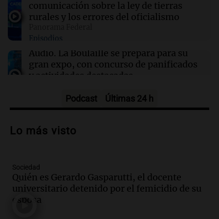
comunicación sobre la ley de tierras
17:52
Consejos
rurales y los errores del oficialismo
Tendencias en decoración: lo vintage vuelve
Panorama Federal
con fuerza en 2026
Episodios
Audio.
La Boulaille se prepara para su
gran expo, con concurso de panificados
y actividades destacadas
Panorama Federal
Episodios
Podcast
Últimas 24 h
Audio.
Detienen en Salta a abogado que
violó libertad condicional al ir al
Lo más visto
Mundial de Atlanta
Panorama Federal
Episodios
Sociedad
Audio.
La UNC entregó más bicicletas a
Quién es Gerardo Gasparutti, el docente
estudiantes y proyecta duplicar el
universitario detenido por el femicidio de su
programa de movilidad sustentable
esposa
Viva la Radio
Episodios