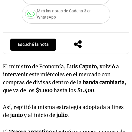
Mirá las notas de Cadena 3 en
WhatsApp
Notas
s
Notas
La Sole en
Escuchá la nota
ial
Mundial 2026
Cadena 3
El ministro de Economía,
Luis Caputo
, volvió a
intervenir este miércoles en el mercado con
compras de divisas dentro de la
banda cambiaria
,
que va de los
$1.000
hasta los
$1.400
.
Así, repitió la misma estrategia adoptada a fines
de
junio
y al inicio de
julio
.