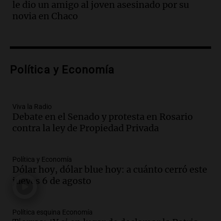
le dio un amigo al joven asesinado por su
Episodios
novia en Chaco
Audio.
El kirchnerismo no logra apoyo
para modificar proyecto de propiedad
privada en el Senado Nacional
Panorama Federal
Política y Economía
Episodios
Audio.
Estados Unidos advierte sobre
contrato entre cooperativa argentina y
Huawei en Neuquén
Viva la Radio
Debate en el Senado y protesta en Rosario
Panorama Federal
contra la ley de Propiedad Privada
Episodios
Audio.
El vicegobernador de Salta resalta
la presencia de 70.000 bolivianos en la
Política y Economía
provincia y su integración
Dólar hoy, dólar blue hoy: a cuánto cerró este
Panorama Federal
jueves 6 de agosto
Episodios
Audio.
La amiga del Papa León XIV
Política esquina Economía
recordó su paso por Perú: "Nos decía