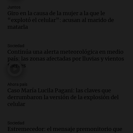
Audio.
Expertos advierten sobre posible
Juntos
nevada en Mendoza este fin de semana
Giro en la causa de la mujer a la que le
tras condiciones invernales
“explotó el celular”: acusan al marido de
Panorama Federal
matarla
Episodios
Audio.
Padres presentes, pero
Sociedad
distraídos: ¿Qué pasa con un niño
Continúa una alerta meteorológica en medio
cuando el padre mira mucho el teléfono?
país: las zonas afectadas por lluvias y vientos
Educar entre todos
fuertes
Episodios
Audio.
Presentan el innovador Parque
Tecnológico en Villa María con dos
Ahora país
Caso María Lucila Pagani: las claves que
edificios icónicos
derrumbaron la versión de la explosión del
Panorama Federal
celular
Episodios
Audio.
Polémica en el fútbol argentino:
árbitros bajo la lupa tras fallos
Sociedad
controvertidos
Estremecedor: el mensaje premonitorio que
Panorama Federal