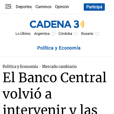
Deportes
Caminos
Opinión
Participá
Programas
Últimas coberturas
Últimas 24 h
En YouTube
Clima
Horóscopo
Lo Último
Argentina
Córdoba
Rosario
Política y Economía
Política y Economía
Mercado cambiario
El Banco Central
volvió a
intervenir y las