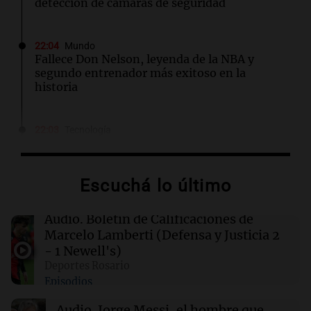
detección de cámaras de seguridad
22:04
Mundo
Fallece Don Nelson, leyenda de la NBA y
segundo entrenador más exitoso en la
historia
22:03
Tecnología
El test de seguridad de IA se convierte en un
riesgo para la ciberseguridad
Escuchá lo último
21:48
Sociedad
Quini: nadie acertó los seis números y los 3
Audio.
Boletín de Calificaciones de
millones de dólares se repartirán entre 44
Marcelo Lamberti (Defensa y Justicia 2
apostadores
- 1 Newell's)
Deportes Rosario
Episodios
21:36
Deportes
El futbolista argentino Matías Pourrain
Audio.
Jorge Messi, el hombre que