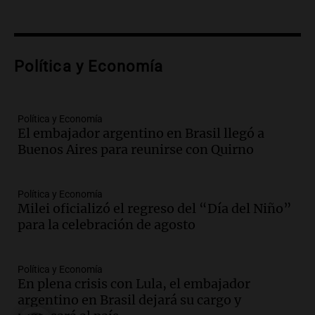
Episodios
Audio.
Amaycha del Valle avanza en
investigación internacional sobre asma
Política y Economía
con nueva tecnología médica
Panorama Federal
Episodios
Audio.
Suspenden descuento en SUBE y
Política y Economía
El embajador argentino en Brasil llegó a
aumentan tarifas del SUBTE en Buenos
Buenos Aires para reunirse con Quirno
Aires desde agosto
Panorama Federal
Episodios
Política y Economía
Audio.
Kicillof critica la desregulación
Milei oficializó el regreso del “Día del Niño”
financiera y el aumento de la morosidad
para la celebración de agosto
en Buenos Aires
Panorama Federal
Episodios
Política y Economía
En plena crisis con Lula, el embajador
Audio.
La UNT evalúa apelación ante la
argentino en Brasil dejará su cargo y
Corte Suprema tras fallo que aparta a