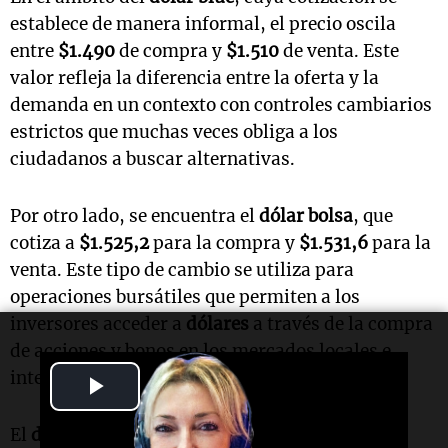
establece de manera informal, el precio oscila
entre
$1.490
de compra y
$1.510
de venta. Este
valor refleja la diferencia entre la oferta y la
demanda en un contexto con controles cambiarios
estrictos que muchas veces obliga a los
ciudadanos a buscar alternativas.
Por otro lado, se encuentra el
dólar bolsa
, que
cotiza a
$1.525,2
para la compra y
$1.531,6
para la
venta. Este tipo de cambio se utiliza para
operaciones bursátiles que permiten a los
inversores acceder a
dólares
a través de la compra
de acciones y bonos en los mercados locales e
internacionales.
Play
Video
El
dólar contado con liquidación
, utilizado