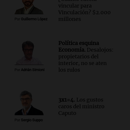
un accidente en la Ruta 321 cerca de
vincular para
García Fernández
Vinculación? $2.000
Panorama Federal
millones
Por
Guillermo López
Episodios
Audio.
El Tesoro Nacional captura 12
billones de pesos y genera excedente de
Política esquina
liquidez de 4 billones
Economía.
Desalojos:
Panorama Federal
propietarios del
Episodios
interior, no se aten
Audio.
La lección del Titanic y la
los rulos
Por
Adrián Simioni
humildad en tiempos de tormenta
según San Ignacio de Loyola
Panorama Federal
Episodios
3x1=4.
Los gustos
Audio.
Tormentas y filtraciones: "El
caros del ministro
agua entra por donde menos
Caputo
imaginamos"
Por
Sergio Suppo
Una Mañana para todos Rosario
Episodios