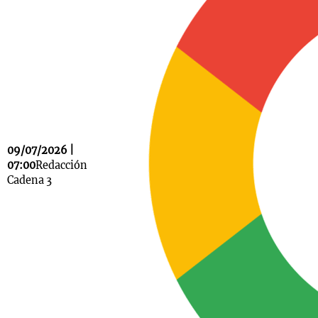
Notas
s
Notas
La Sole en
ial
Mundial 2026
Cadena 3
09/07/2026 |
07:00
Redacción
Cadena 3