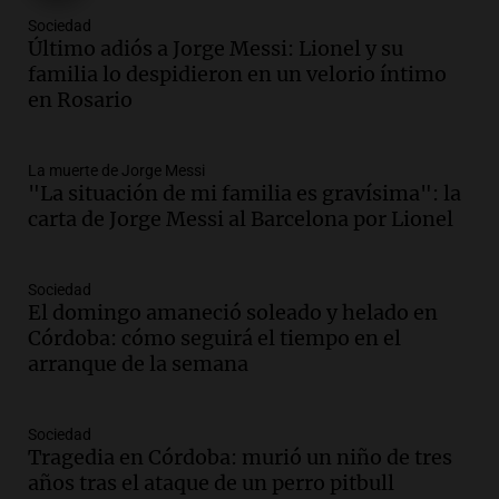
Audio.
El observatorio de Bosque Alegre,
Sociedad
un imperdible cordobés para los
Último adiós a Jorge Messi: Lionel y su
amantes de la astronomía
familia lo despidieron en un velorio íntimo
Amamos los Domingos
en Rosario
Episodios
Audio.
“No entendíamos qué cantaban”:
La muerte de Jorge Messi
la historia del club de Irlanda
"La situación de mi familia es gravísima": la
revolucionado por hinchas argentinos
carta de Jorge Messi al Barcelona por Lionel
Amamos los Domingos
Episodios
Audio.
Crisis diplomática: el embajador
Sociedad
El domingo amaneció soleado y helado en
argentino regresa al país tras conflicto
Córdoba: cómo seguirá el tiempo en el
con Brasil
arranque de la semana
Panorama Federal
Episodios
Audio.
Bomberos asisten a senderista
Sociedad
con fractura de tobillo en refugio Doña
Tragedia en Córdoba: murió un niño de tres
Rosa
años tras el ataque de un perro pitbull
Panorama Federal