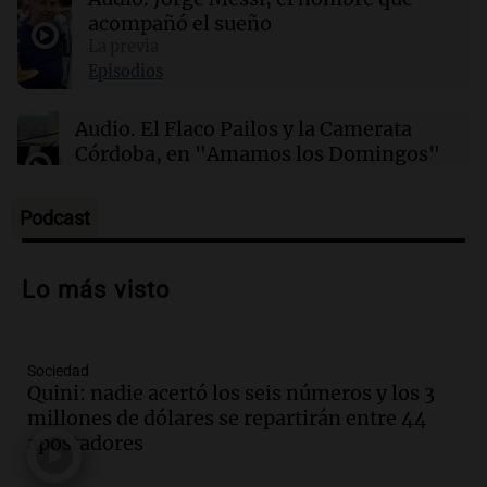
permanece detenido en una cárcel de máxima
seguridad en EE. UU.
acompañó el sueño
La previa
Episodios
21:32
Ciencia
¿Por qué los dinosaurios nunca evolucionaron
Audio.
El Flaco Pailos y la Camerata
a tamaños diminutos si alcanzaron
Córdoba, en "Amamos los Domingos"
gigantescas proporciones?
Amamos los Domingos
Episodios
Podcast
Audio.
Patricia Palmer y Mario Pasik
hablaron de su obra en Cadena 3
Lo más visto
Amamos los Domingos
Episodios
Sociedad
Audio.
Córdoba espera a León XIV con el
Quini: nadie acertó los seis números y los 3
recuerdo del paso de Juan Pablo II: "Te
millones de dólares se repartirán entre 44
traspasaba con la mirada"
apostadores
Amamos los Domingos
Episodios