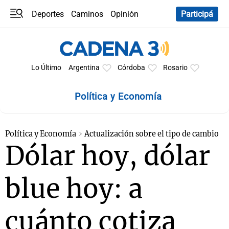
Deportes
Caminos
Opinión
Participá
Programas
Últimas coberturas
Últimas 24 h
En YouTube
Clima
Horóscopo
Lo Último
Argentina
Córdoba
Rosario
Política y Economía
Política y Economía
Actualización sobre el tipo de cambio
Dólar hoy, dólar
blue hoy: a
cuánto cotiza