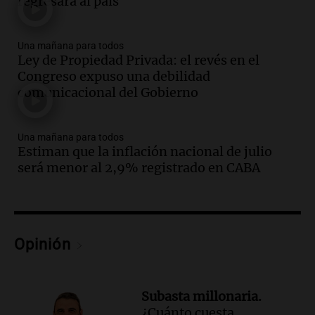
regresará al país
Pagani como rector
Panorama Federal
Episodios
Una mañana para todos
Audio.
El cardenal Ángel Rossi advirtió
Ley de Propiedad Privada: el revés en el
que la justicia social viene siendo
Congreso expuso una debilidad
“despreciada y burlada”
comunicacional del Gobierno
Santa Misa
Episodios
Una mañana para todos
Audio.
La Bulaya se prepara para el cierre
Estiman que la inflación nacional de julio
de su gran muestra anual con la
será menor al 2,9% registrado en CABA
participación de miles de visitantes
Panorama Federal
Episodios
Audio.
El Senado de Santa Fe aprueba
Ley de Emergencia Hídrica ante el
Opinión
fenómeno del Niño
Panorama Federal
Episodios
Subasta millonaria.
Audio.
Una mujer de 40 años muere en
¿Cuánto cuesta