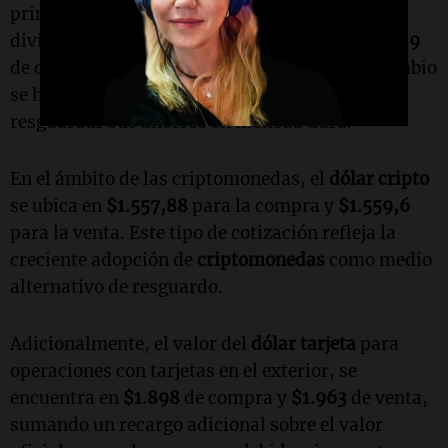
principalmente por las empresas para enviar
divisas al exterior, presenta un valor de
$1.562,9
de compra y
$1.565,9
de venta. Este tipo de cambio
se ha vuelto relevante para aquellos que buscan
resguardar sus ahorros en moneda dura.
En el ámbito de las criptomonedas, el
dólar cripto
se ubica en
$1.557,88
para la compra y
$1.559,6
para la venta. Este tipo de cotización refleja la
creciente adopción de
criptomonedas
como medio
alternativo de resguardo.
Adicionalmente, el valor del
dólar tarjeta
para
operaciones con tarjetas en el exterior, se
encuentra en
$1.898
de compra y
$1.963
de venta,
sumando un recargo adicional sobre el valor