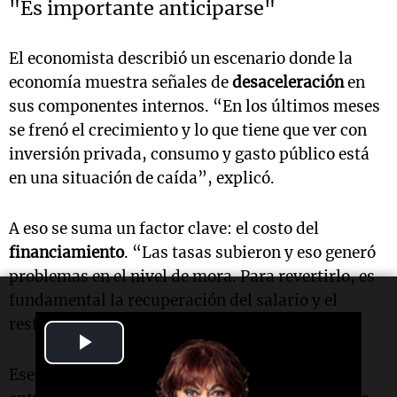
"Es importante anticiparse"
El economista describió un escenario donde la
economía muestra señales de
desaceleración
en
sus componentes internos. “En los últimos meses
se frenó el crecimiento y lo que tiene que ver con
inversión privada, consumo y gasto público está
en una situación de caída”, explicó.
A eso se suma un factor clave: el costo del
financiamiento
. “Las tasas subieron y eso generó
problemas en el nivel de mora. Para revertirlo, es
fundamental la recuperación del salario y el
restablecimiento del crédito”, planteó.
Play
Ese contexto impacta directamente en el
Video