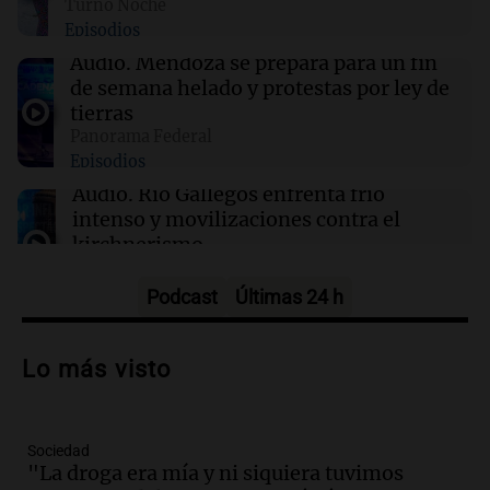
Turno Noche
Clima en Santa Fe: cómo estará el tiempo este
Episodios
viernes 7 de agosto
Audio.
Mendoza se prepara para un fin
de semana helado y protestas por ley de
00:11
Clima
tierras
Clima en Rosario: cómo estará el tiempo este
Panorama Federal
viernes 7 de agosto
Episodios
Audio.
Río Gallegos enfrenta frío
intenso y movilizaciones contra el
kirchnerismo
Panorama Federal
Episodios
Podcast
Últimas 24 h
Audio.
Debate en el Senado sobre
propiedad privada y cuestionamientos a
Lo más visto
la soberanía digital en Argentina
Panorama Federal
Episodios
Sociedad
Audio.
Mendoza se prepara para un fin
"La droga era mía y ni siquiera tuvimos
de semana helado y ciudadanos