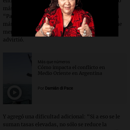
entramado productivo. Según
Di Pace
, el cambio
más visible es la reducción de la
rentabilidad
.
“Pasamos de una situación de altos márgenes a
márgenes comprimidos. Hoy el empresario tiene
menos margen para sostener su negocio”,
advirtió.
Más que números
Cómo impacta el conflicto en
Medio Oriente en Argentina
Por
Damián di Pace
Y agregó una dificultad adicional: “Si a eso se le
suman tasas elevadas, no sólo se reduce la