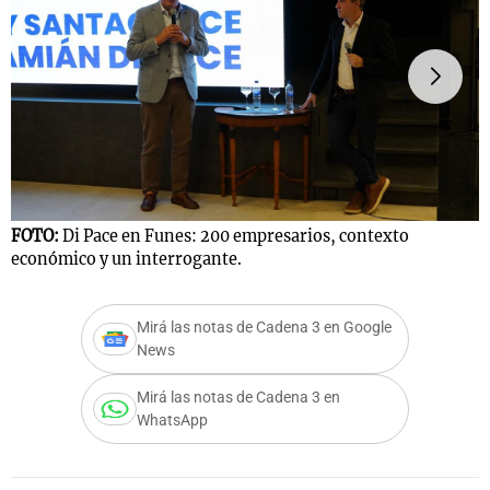
Notas
s
Notas
La Sole en
ial
Mundial 2026
Cadena 3
FOTO:
Di Pace en Funes: 200 empresarios, contexto
F
económico y un interrogante.
e
Mirá las notas de Cadena 3 en Google
News
Mirá las notas de Cadena 3 en
WhatsApp