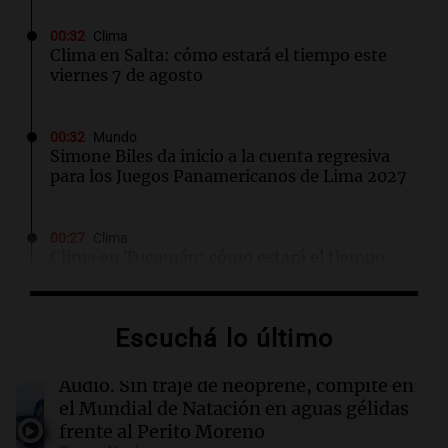
00:32
Clima
Clima en Salta: cómo estará el tiempo este
viernes 7 de agosto
00:32
Mundo
Simone Biles da inicio a la cuenta regresiva
para los Juegos Panamericanos de Lima 2027
00:27
Clima
Clima en Tucumán: cómo estará el tiempo
este viernes 7 de agosto
Escuchá lo último
00:22
Clima
Clima en Mendoza: cómo estará el tiempo
este viernes 7 de agosto
Audio.
Sin traje de neoprene, compite en
el Mundial de Natación en aguas gélidas
frente al Perito Moreno
00:16
Clima