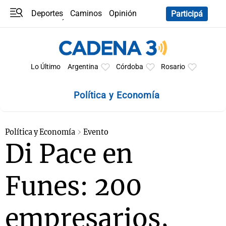
Deportes
Caminos
Opinión
Participá
Programas
Últimas coberturas
Últimas 24 h
En YouTube
Clima
Horóscopo
Lo Último
Argentina
Córdoba
Rosario
Política y Economía
Política y Economía
Evento
Di Pace en
Funes: 200
empresarios,