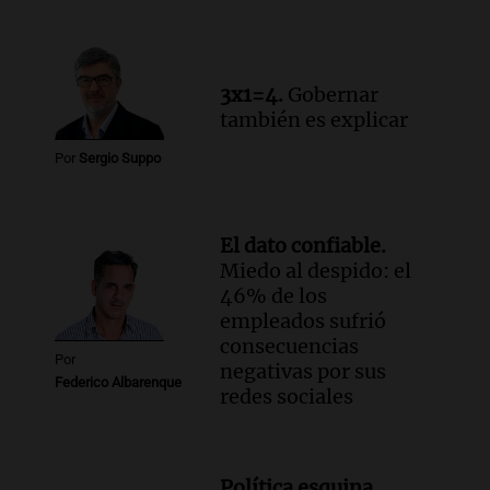
por la Ley de Tierras: "Construyeron un
relato mentiroso"
Informados al regreso
Episodios
3x1=4.
Gobernar
también es explicar
Por
Sergio Suppo
El dato confiable.
Miedo al despido: el
46% de los
empleados sufrió
consecuencias
Por
negativas por sus
Federico Albarenque
redes sociales
Política esquina