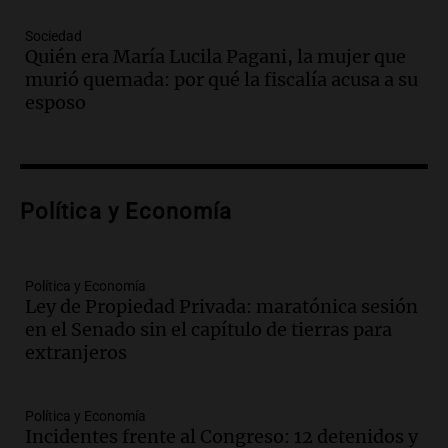
Audio.
El juicio contra Oscar González
avanza con testimonios clave sobre el
Sociedad
accidente en Villa Dolores
Quién era María Lucila Pagani, la mujer que
Panorama Federal
murió quemada: por qué la fiscalía acusa a su
Episodios
esposo
Audio.
El teatro Real da la bienvenida a
la temporada Rock Real con bandas
tributo todos los jueves
Panorama Federal
Política y Economía
Episodios
Audio.
Nicolás Marotta, el cordobés de
Recoleta: “Enfrentar a Boca, sea donde
sea, va a ser lindo”
Política y Economía
Ley de Propiedad Privada: maratónica sesión
La Cadena del Gol
en el Senado sin el capítulo de tierras para
Episodios
extranjeros
Audio.
Débora Blanca, psicóloga experta
en ludopatía: “Tener el casino en la
mano es muy peligroso”
Política y Economía
La Argentina, hoy
Incidentes frente al Congreso: 12 detenidos y