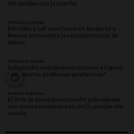
Episodios
dos heridos tras la marcha
Audio.
Docentes italianos visitaron la
ciudad de Córdoba para interiorizarse
Política y Economía
sobre los parques educativos
Fito Páez y Lali marcharon en Bariloche y
Amamos Argentina
Buenos Aires contra la extranjerización de
Episodios
tierras
Audio.
Meteorólogo alertó que El Niño
traerá más lluvias y eventos extremos
durante la primavera
Política y Economía
Informados al regreso
Industriales santafesinos cruzaron a Caputo:
Episodios
"No resuelve problemas productivos"
Audio.
Córdoba sigue trabajando para
restablecer el servicio de electricidad
Amamos Argentina
tras fuertes vientos
El 80% de los empresarios del país esperan
Panorama Federal
una mejora económica en 2027, aunque con
Episodios
cautela
Audio.
Según una encuesta, el 80% de
los empresarios del país cree que la
economía mejorará el próximo año