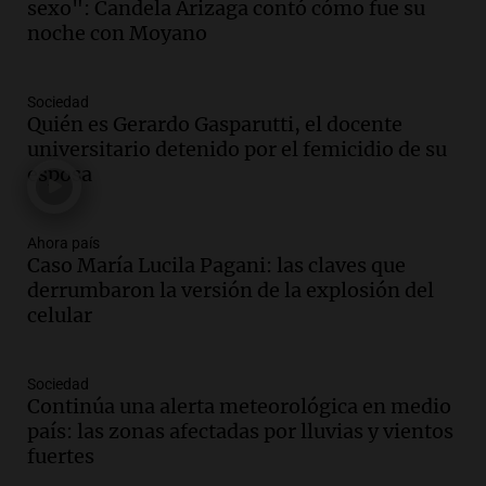
sexo": Candela Arizaga contó cómo fue su
marchan contra reforma de tierras
noche con Moyano
Panorama Federal
Episodios
Sociedad
Audio.
El "Mono" de Kapanga
Quién es Gerardo Gasparutti, el docente
adelantó su show en Rosario.
universitario detenido por el femicidio de su
Viva la Radio Rosario
esposa
Episodios
Audio.
Condenan a tres años de prisión
Ahora país
en suspenso a hombre por simular robo
Caso María Lucila Pagani: las claves que
de recaudación en San Luis
derrumbaron la versión de la explosión del
Panorama Federal
celular
Episodios
Audio.
Medicina reproductiva, entre la
ayuda por problemas de fertilidad y la
Sociedad
Continúa una alerta meteorológica en medio
ostentación de millonarios
país: las zonas afectadas por lluvias y vientos
Amamos Argentina
fuertes
Episodios