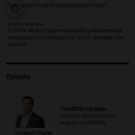
Episodios
"No resuelve problemas productivos"
Audio.
Córdoba sigue trabajando para
restablecer el servicio de electricidad
Amamos Argentina
tras fuertes vientos
El 80% de los empresarios del país esperan
Panorama Federal
una mejora económica en 2027, aunque con
Episodios
cautela
Audio.
Según una encuesta, el 80% de
los empresarios del país cree que la
economía mejorará el próximo año
Amamos Argentina
Opinión
Episodios
Audio.
Carolina Losada: "Faltó que el
oficialismo la explique mejor" sobre la
ley de propiedad privada
Informados al regreso
Conflicto en Asia.
Episodios
Taiwán ensaya cómo
Audio.
Debate en el Senado y protesta
seguir existiendo
en Rosario contra la ley de Propiedad
Por
Marcos Calligaris