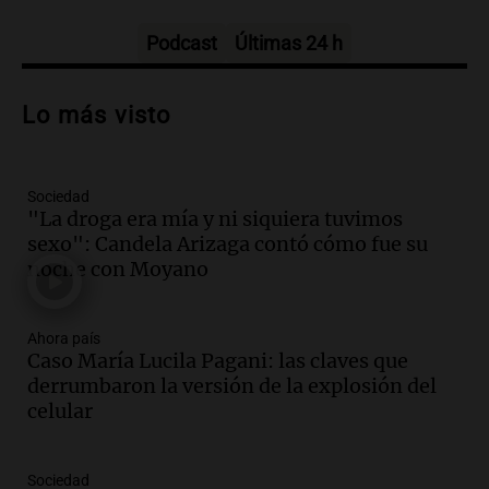
Panorama Federal
Episodios
Podcast
Últimas 24 h
Audio.
Debate en el Senado sobre
propiedad privada y cuestionamientos a
Lo más visto
la soberanía digital en Argentina
Panorama Federal
Episodios
Sociedad
Audio.
Mendoza se prepara para un fin
"La droga era mía y ni siquiera tuvimos
de semana helado y ciudadanos
sexo": Candela Arizaga contó cómo fue su
marchan contra reforma de tierras
noche con Moyano
Panorama Federal
Episodios
Ahora país
Audio.
El "Mono" de Kapanga
Caso María Lucila Pagani: las claves que
adelantó su show en Rosario.
derrumbaron la versión de la explosión del
Viva la Radio Rosario
celular
Episodios
Audio.
Condenan a tres años de prisión
Sociedad