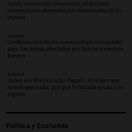
en suspenso a hombre por simular robo
Quién es Gerardo Gasparutti, el docente
de recaudación en San Luis
universitario detenido por el femicidio de su
Panorama Federal
esposa
Episodios
Audio.
Medicina reproductiva, entre la
ayuda por problemas de fertilidad y la
Sociedad
Continúa una alerta meteorológica en medio
ostentación de millonarios
país: las zonas afectadas por lluvias y vientos
Amamos Argentina
fuertes
Episodios
Audio.
El juicio contra Oscar González
avanza con testimonios clave sobre el
Sociedad
accidente en Villa Dolores
Quién era María Lucila Pagani, la mujer que
Panorama Federal
murió quemada: por qué la fiscalía acusa a su
Episodios
esposo
Audio.
El teatro Real da la bienvenida a
la temporada Rock Real con bandas
tributo todos los jueves
Panorama Federal
Política y Economía
Episodios