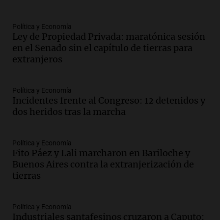
Audio.
Nicolás Marotta, el cordobés de
Recoleta: “Enfrentar a Boca, sea donde
sea, va a ser lindo”
Política y Economía
Ley de Propiedad Privada: maratónica sesión
La Cadena del Gol
en el Senado sin el capítulo de tierras para
Episodios
extranjeros
Audio.
Débora Blanca, psicóloga experta
en ludopatía: “Tener el casino en la
mano es muy peligroso”
Política y Economía
La Argentina, hoy
Incidentes frente al Congreso: 12 detenidos y
Episodios
dos heridos tras la marcha
Audio.
Docentes italianos visitaron la
ciudad de Córdoba para interiorizarse
Política y Economía
sobre los parques educativos
Fito Páez y Lali marcharon en Bariloche y
Amamos Argentina
Buenos Aires contra la extranjerización de
Episodios
tierras
Audio.
Meteorólogo alertó que El Niño
traerá más lluvias y eventos extremos
durante la primavera
Política y Economía
Informados al regreso
Industriales santafesinos cruzaron a Caputo: