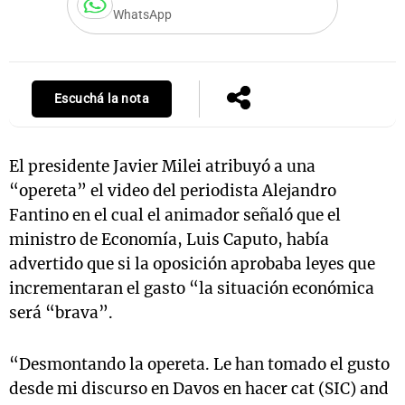
WhatsApp
Notas
s
Notas
Escuchá la nota
La Sole en
ial
Mundial 2026
Cadena 3
El presidente Javier Milei atribuyó a una
“opereta” el video del periodista Alejandro
Fantino en el cual el animador señaló que el
ministro de Economía, Luis Caputo, había
advertido que si la oposición aprobaba leyes que
incrementaran el gasto “la situación económica
será “brava”.
“Desmontando la opereta. Le han tomado el gusto
desde mi discurso en Davos en hacer cat (SIC) and