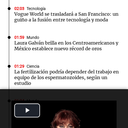
02:03
Tecnología
Vogue World se trasladará a San Francisco: un
guiño a la fusión entre tecnología y moda
01:59
Mundo
Laura Galván brilla en los Centroamericanos y
México establece nuevo récord de oros
01:29
Ciencia
La fertilización podría depender del trabajo en
equipo de los espermatozoides, según un
estudio
01:24
Mundo
Tiroteo en escuela secundaria de Tailandia:
Play
varios heridos tras el ataque
Video