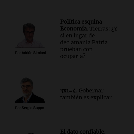
Privada.
Viva la Radio Rosario
Episodios
Política esquina
Audio.
Manifestación en Rosario contra
Economía.
Tierras: ¿Y
la ley de Propiedad Privada debatida en
si en lugar de
el Senado.
declamar la Patria
Viva la Radio Rosario
prueban con
Episodios
Por
Adrián Simioni
ocuparla?
Audio.
Luis Juez cuestionó la polémica
por la Ley de Tierras: "Construyeron un
relato mentiroso"
Informados al regreso
Episodios
3x1=4.
Gobernar
también es explicar
Por
Sergio Suppo
El dato confiable.