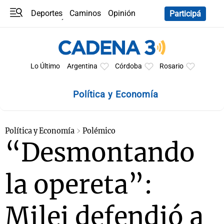
Deportes
Caminos
Opinión
Participá
Programas
Últimas coberturas
Últimas 24 h
En YouTube
Clima
Horóscopo
Lo Último
Argentina
Córdoba
Rosario
Política y Economía
Política y Economía
Polémico
“Desmontando
la opereta”:
Milei defendió a