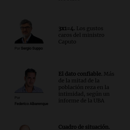
un precipicio
Una mañana para todos
Episodios
Audio.
Chile planteó mejorar la
3x1=4.
Los gustos
conectividad fronteriza, aérea y digital
caros del ministro
con Jujuy
Caputo
Panorama Federal
Por
Sergio Suppo
Episodios
El dato confiable.
Más
de la mitad de la
población reza en la
intimidad, según un
Por
informe de la UBA
Federico Albarenque
Cuadro de situación.