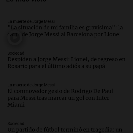
vehículos desde un puente
Panorama Federal
Episodios
La muerte de Jorge Messi
Audio.
Tragedia en Mendoza: un muerto
"La situación de mi familia es gravísima": la
y cinco heridos tras caer dos autos desde
carta de Jorge Messi al Barcelona por Lionel
un puente
Una mañana para todos
Episodios
Sociedad
Audio.
Messi llegará esta noche a
Despiden a Jorge Messi: Lionel, de regreso en
Rosario para acompañar a su familia
Rosario para el último adiós a su papá
tras la muerte de su papá
Una mañana para todos
La muerte de Jorge Messi
Episodios
El conmovedor gesto de Rodrigo De Paul
Audio.
Ley de Propiedad Privada: el revés
para Messi tras marcar un gol con Inter
en el Congreso expuso una debilidad
Miami
comunicacional del Gobierno
Una mañana para todos
Episodios
Sociedad
Un partido de fútbol terminó en tragedia: un
Audio.
Casabindo se prepara para una