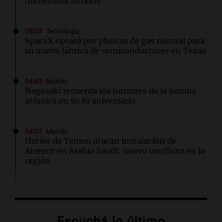
numerosos heridos
06:03
Tecnología
SpaceX optará por plantas de gas natural para
su nueva fábrica de semiconductores en Texas
04:49
Mundo
Nagasaki recuerda los horrores de la bomba
atómica en su 81 aniversario
04:37
Mundo
Hutíes de Yemen atacan instalación de
Aramco en Arabia Saudí: nuevo conflicto en la
región
04:19
Mundo
Incendios forestales en Indonesia: se
intensifican las llamas en el Parque Nacional
Escuchá lo último
Bromo Tengger Semeru