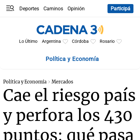
Deportes
Caminos
Opinión
Participá
Programas
Últimas coberturas
Últimas 24 h
En YouTube
Clima
Horóscopo
Lo Último
Argentina
Córdoba
Rosario
Política y Economía
Política y Economía
Mercados
Cae el riesgo país
y perfora los 430
puntos: qué pasa