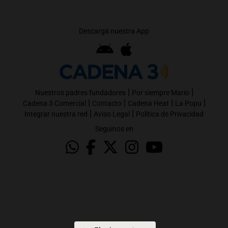
Descargá nuestra App
|
|
Nuestros padres fundadores
Por siempre Mario
|
|
|
|
Cadena 3 Comercial
Contacto
Cadena Heat
La Popu
|
|
Integrar nuestra red
Aviso Legal
Política de Privacidad
Seguinos en