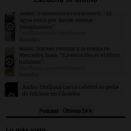
Audio.
Tormentas y filtraciones: "El
03:26
Mundo
agua entra por donde menos
Chipre iniciará suministro de gas natural a
imaginamos"
Europa en marzo de 2028, según su ministro
Una Mañana para todos Rosario
de Energía
Episodios
Audio.
Nahuel Pennisi y la huella de
02:13
Mundo
Mercedes Sosa: "La emoción es el filtro
Más de 1.300 vuelos cancelados en Shanghái
máximo".
ante la llegada del tifón Dolphin
Una Mañana para todos Rosario
Episodios
02:03
Tecnología
Audio.
Orellana Lucca celebró su peña
Airbnb acelera el lanzamiento de funciones
de folclore en Córdoba
gracias a la inteligencia artificial en su
búsqueda
Tarde y Media
Episodios
Podcast
Últimas 24 h
Audio.
Trágico accidente en Mendoza:
un muerto y varios heridos tras caída de
Lo más visto