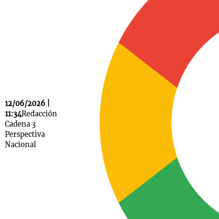
Notas
s
Notas
La Sole en
ial
Mundial 2026
Cadena 3
12/06/2026 |
11:34
Redacción
Cadena 3
Perspectiva
Nacional