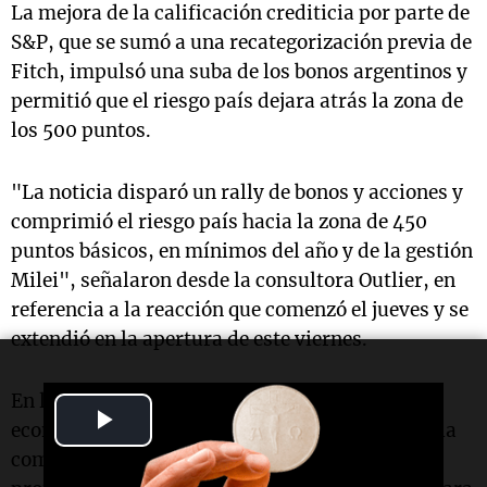
La mejora de la calificación crediticia por parte de
S&P, que se sumó a una recategorización previa de
Fitch, impulsó una suba de los bonos argentinos y
permitió que el riesgo país dejara atrás la zona de
los 500 puntos.
"La noticia disparó un rally de bonos y acciones y
comprimió el riesgo país hacia la zona de 450
puntos básicos, en mínimos del año y de la gestión
Milei", señalaron desde la consultora Outlier, en
referencia a la reacción que comenzó el jueves y se
extendió en la apertura de este viernes.
En la misma línea, Juan Manuel Franco,
Play
economista jefe de Grupo SBS, indicó a
TN
que la
compresión continuaba por las ganancias
Video