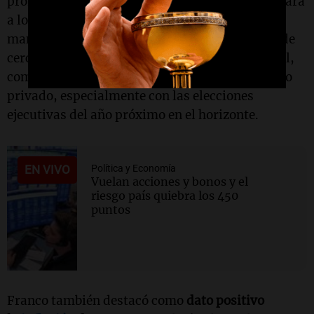
promedio de 0,3% en los bonos en dólares. De cara
a los próximos meses, sostuvo que será clave
mantener la acumulación de reservas y seguir de
cerca variables que impactan en el humor social,
como la inflación, los salarios reales y el empleo
privado, especialmente con las elecciones
ejecutivas del año próximo en el horizonte.
EN VIVO
Política y Economía
Vuelan acciones y bonos y el
riesgo país quiebra los 450
puntos
Franco también destacó como
dato positivo