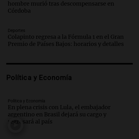
hombre murió tras descompensarse en
celebración única: 30.000 turistas y el
Córdoba
tradicional Toreo de la Vincha
Una mañana para todos
Episodios
Deportes
Audio.
Borges, abogada de Pourrain:
Colapinto regresa a la Fórmula 1 en el Gran
"Tres hombres se lo llevaron para
Premio de Países Bajos: horarios y detalles
hacerle preguntas y nunca regresó"
Una mañana para todos
Episodios
Audio.
Voluntarios limpiaron 9.000
Política y Economía
metros del río Suquía y retiraron hasta
800 kilos de basura por jornada
Una mañana para todos
Episodios
Política y Economía
En plena crisis con Lula, el embajador
Audio.
La historia de la servilleta que
argentino en Brasil dejará su cargo y
firmó Jorge Messi para el primer
regresará al país
contrato de Leo con Barcelona
Una mañana para todos
Episodios