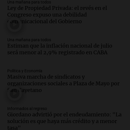
Una mañana para todos
Ley de Propiedad Privada: el revés en el
Audio.
Joan Gaspart: "Sin Jorge, no sé si
Congreso expuso una debilidad
Messi hubiera llegado adonde llegó"
comunicacional del Gobierno
Una mañana para todos
Episodios
Una mañana para todos
Audio.
El orgullo y el sueño argentino de
Estiman que la inflación nacional de julio
Jorge Messi en una entrevista con Rony
será menor al 2,9% registrado en CABA
Vargas en 2007
Una mañana para todos
Episodios
Política y Economía
Audio.
El abuelo de Agostina Vega, tras
Masiva marcha de sindicatos y
las nuevas detenciones: "En esa casa
organizaciones sociales a Plaza de Mayo por
todos tenían algo que ver"
San Cayetano
Una mañana para todos
Episodios
Informados al regreso
Audio.
Una nutricionista derribó el mito
Giordano advirtió por el endeudamiento: "La
del desayuno ideal: qué alimentos
solución es que haya más crédito y a menor
conviene priorizar
tasa"