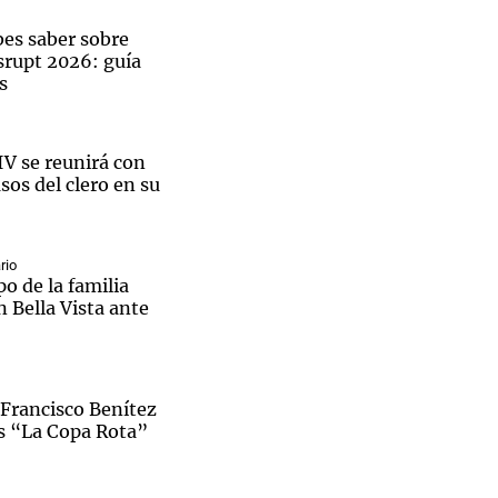
bes saber sobre
rupt 2026: guía
s
Notas
tas
Notas
IV se reunirá con
Venezuela de
sos del clero en su
 Groenlandia
Comprometidos
Madur
rio
po de la familia
n Bella Vista ante
 Francisco Benítez
s “La Copa Rota”