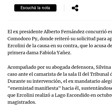
Escuchá la nota
El ex presidente Alberto Fernández concurrió est
Notas
Notas
Comodoro Py, donde reiteró su solicitud para apa
Editorial
Mundial 2026
La Sol
Ercolini de la causa en su contra, que lo acusa d
primera dama Fabiola Yañez.
Acompañado por su abogada defensora, Silvina 
caso ante el camarista de la sala II del Tribuna
Durante su intervención, el ex mandatario aleg
"enemistad manifiesta" hacia él, sustentándose
que Ercolini realizó a Lago Escondido en octubr
magistrados.