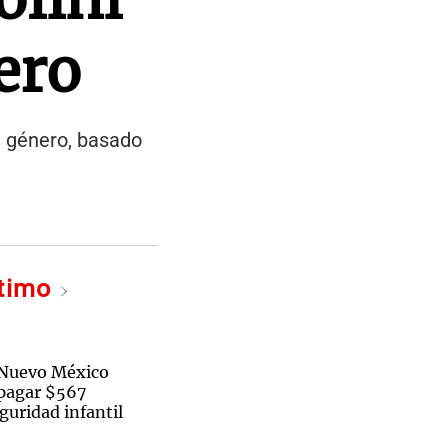
ero
e género, basado
ltimo
 Nuevo México
pagar $567
guridad infantil