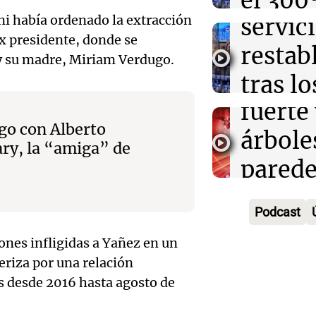
el 300
Episodios
Audio.
ni había ordenado la extracción
servici
merca
ex presidente, donde se
enfren
restab
Cofrut
 y su madre, Miriam Verdugo.
estrag
tras lo
Panorama F
Episodios
fuerte
viento
Audio.
go con Alberto
árbole
km/h
peregr
ry, la “amiga” de
parede
Noticias
de San
Episodios
Audio.
en var
Cayet
Podcast
Detuvi
punto
Argent
ones infligidas a Yañez en un
hijo d
Noticias
trabaj
eriza por una relación
Episodios
Riquel
s desde 2016 hasta agosto de
Audio.
agrad
un ope