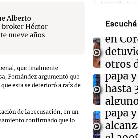
Audio.
Femicidio de A
detuvieron a ot
Femici
por encubrimi
ue Alberto
Escuchá 
Agosti
l broker Héctor
09:41
La Mesa de C
te nueve años
Audio.
en Cór
San Cayetano: m
llegan a Linier
Aumen
detuvi
Plaza de Mayo
precio
otros 
09:38
Deportes
 penal, que finalmente
Boca y Vélez se
Audio.
papa y
inquil
ensa, Fernández argumentó que
duelo clave por
Clausura
Aumen
 que esta se deterioró a raíz de
hasta
encub
precio
alguno
Juntos
09:33
Ciencia
Un parche ultr
Episodios
Audio.
papa y
advier
tación de la recusación, en un
el sueño REM 
ni cirugías
samiento confirmado que lo
luz en
alcanz
Cofrut
Córdo
Panorama F