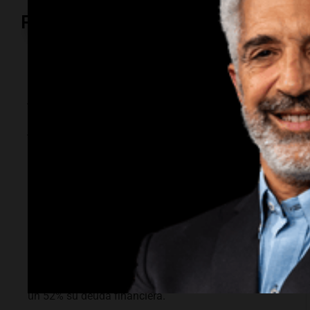
Política y Economía
Radioinforme 3
Aerolíneas
Argentinas cerró
2025 con superávit y
pagará Ganancias
por primera vez
La compañía obtuvo un beneficio neto de $238.000
millones, recuperó el patrimonio positivo y operó sin
transferencias del Tesoro Nacional. Además, redujo
un 52% su deuda financiera.