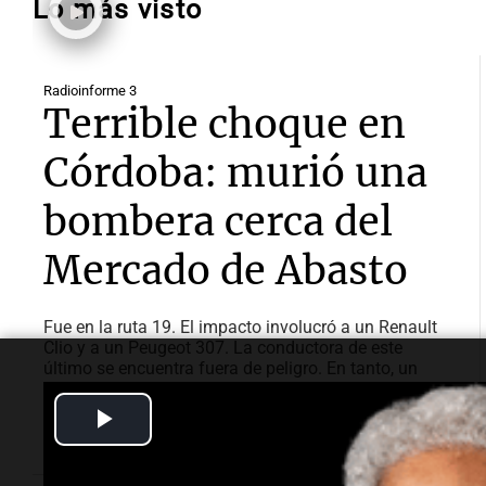
Lo más visto
Radioinforme 3
Terrible choque en
Córdoba: murió una
bombera cerca del
Mercado de Abasto
Fue en la ruta 19. El impacto involucró a un Renault
Clio y a un Peugeot 307. La conductora de este
último se encuentra fuera de peligro. En tanto, un
automovilista resultó con lesiones tras un vuelco en
Circunvalación.
Play
Video