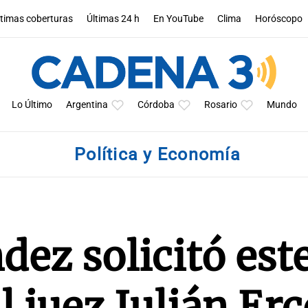
ltimas coberturas
Últimas 24 h
En YouTube
Clima
Horóscopo
Lo Último
Argentina
Córdoba
Rosario
Mundo
Política y Economía
dez solicitó est
l juez Julián Erc