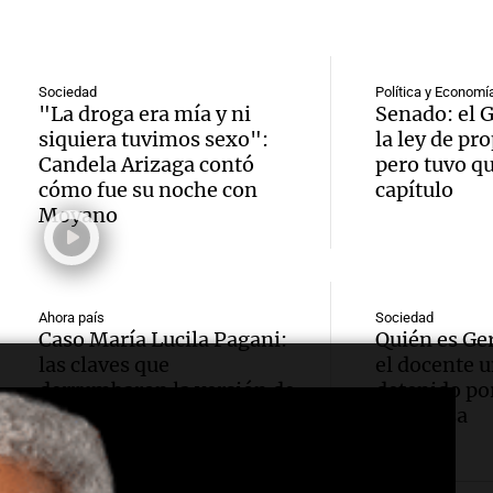
afecta
semest
Tucu
hogare
2026 r
Panorama F
Audio.
subas 
Episodios
Sociedad
Política y Economí
meno
"La droga era mía y ni
Senado: el 
gobier
el 38%
siquiera tuvimos sexo":
la ley de pr
víctim
Candela Arizaga contó
pero tuvo qu
Rioja 
agosto
cómo fue su noche con
capítulo
fatale
pago 
Moyano
Panorama F
accide
Episodios
chacho
tránsi
emple
Ahora país
Sociedad
Mendo
Caso María Lucila Pagani:
Quién es Ge
Audio.
públic
las claves que
el docente u
Audi
Panorama F
emple
derrumbaron la versión de
detenido por
partir 
Episodios
Herr
la explosión del celular
su esposa
públic
octubr
Actualid
Córdo
Episodio
Noticias