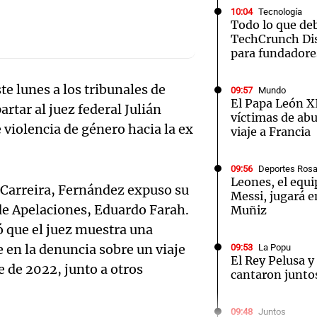
10:04
Tecnología
Todo lo que de
TechCrunch Dis
para fundadore
e lunes a los tribunales de
09:57
Mundo
Notas
Notas
No
El Papa León X
rtar al juez federal Julián
víctimas de abu
e en Cadena 3
El huracán de Arequito
Cadena 3 en
e violencia de género hacia la ex
viaje a Francia
09:56
Deportes Rosa
Leones, el equi
Carreira, Fernández expuso su
Messi, jugará e
l de Apelaciones, Eduardo Farah.
Muñiz
ó que el juez muestra una
 en la denuncia sobre un viaje
09:53
La Popu
El Rey Pelusa y
e de 2022, junto a otros
cantaron junto
09:48
Juntos