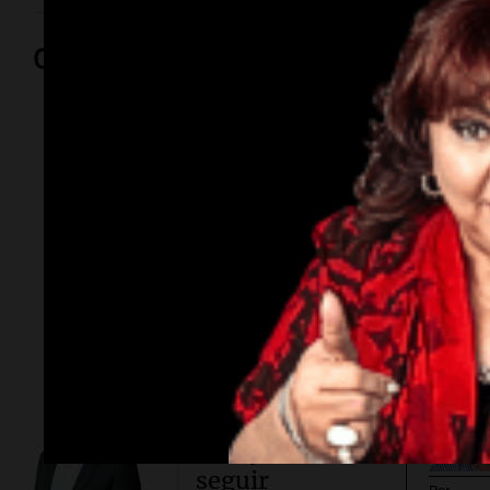
Opinión
Por
Adriá
Por
Sergi
Conflicto en
Asia.
Taiwán
ensaya cómo
seguir