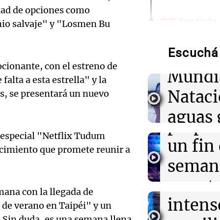
edad de opciones como
Audio.
03:00
Espectáculos
io salvaje" y "Losmen Bu
El Rayo Valleca
de neo
Icardi y la Chi
Madrid
Escuchá 
compit
cionante, con el estreno de
Mundi
02:04
Tecnología
alta a esta estrella" y la
Audio.
Descuentos de 
Nataci
, se presentará un nuevo
entradas para
Mendo
Disrupt 2026 
aguas 
prepar
02:03
Tecnología
frente 
o especial "Netflix Tudum
Vogue World se
Audio.
un fin
ecimiento que promete reunir a
Francisco: un g
Moren
entre tecnolog
Galleg
seman
Turno Noch
enfren
y prot
Episodios
01:59
Mundo
Audio.
mana con la llegada de
Laura Galván br
intens
ley de 
Centroamerica
de verano en Taipéi" y un
el Sen
establece nuevo
. Sin duda, es una semana llena