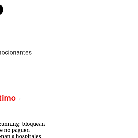
o
emocionantes
ltimo
 running: bloquean
ue no paguen
onan a hospitales