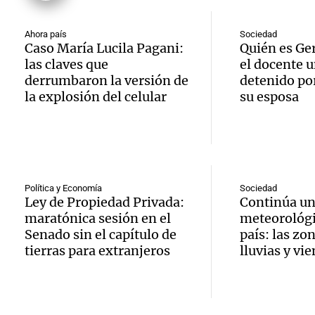
suspen
Medic
Viva la Radi
hombr
Episodios
reprod
Ahora país
Sociedad
Caso María Lucila Pagani:
Quién es Ge
simula
Audio.
las claves que
el docente u
entre 
derrumbaron la versión de
detenido por
de rec
contra
por p
la explosión del celular
su esposa
en San
Gonzá
de fert
Panorama F
Audio.
avanz
la ost
Episodios
teatro
testim
de mil
Política y Economía
Sociedad
Ley de Propiedad Privada:
Continúa un
la bie
clave 
Amamos Arg
maratónica sesión en el
meteorológi
Episodios
Audio.
la tem
Senado sin el capítulo de
país: las zo
accide
tierras para extranjeros
lluvias y vi
Marott
Rock R
Villa 
cordob
bandas
Panorama F
Audio.
Episodios