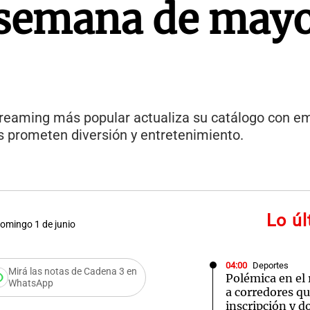
a semana de may
streaming más popular actualiza su catálogo con 
s prometen diversión y entretenimiento.
Lo ú
domingo 1 de junio
04:00
Deportes
Mirá las notas de Cadena 3 en
Polémica en el
WhatsApp
a corredores q
inscripción y d