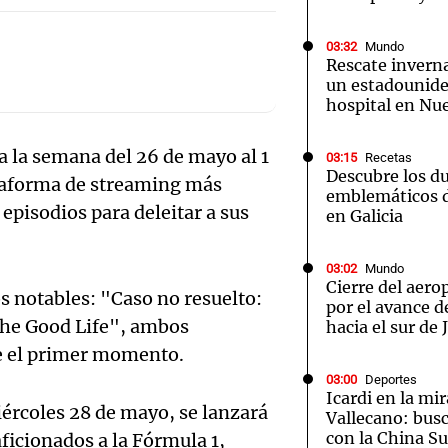
03:32
Mundo
Rescate inverna
un estadounide
hospital en Nu
Notas
Notas
No
a la semana del 26 de mayo al 1
03:15
Recetas
Descubre los d
e en Cadena 3
El huracán de Arequito
Cadena 3 en
ataforma de streaming más
emblemáticos d
episodios para deleitar a sus
en Galicia
03:02
Mundo
Cierre del aer
 notables: "Caso no resuelto:
por el avance d
 The Good Life", ambos
hacia el sur de
de el primer momento.
03:00
Deportes
Icardi en la mi
iércoles 28 de mayo, se lanzará
Vallecano: bus
con la China S
ficionados a la Fórmula 1,