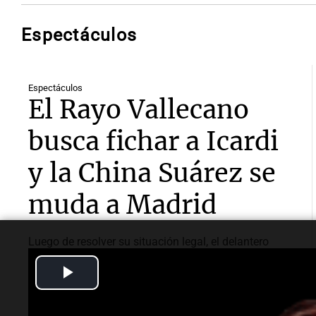
Espectáculos
Espectáculos
El Rayo Vallecano
busca fichar a Icardi
y la China Suárez se
muda a Madrid
Luego de resolver su situación legal, el delantero
argentino está en la mira del Rayo Vallecano.
Play
Detalles sobre la oferta y su búsqueda de vivienda en
Madrid junto a la actriz.
Video