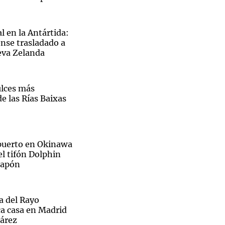
l en la Antártida:
nse trasladado a
eva Zelanda
Notas
tas
Notas
Venezuela de
ulces más
 Groenlandia
Comprometidos
Madur
e las Rías Baixas
opuerto en Okinawa
el tifón Dolphin
 Japón
ra del Rayo
ca casa en Madrid
uárez