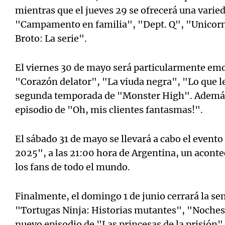
mientras que el jueves 29 se ofrecerá una vari
"Campamento en familia", "Dept. Q", "Unicorn
Broto: La serie".
El viernes 30 de mayo será particularmente emo
"Corazón delator", "La viuda negra", "Lo que le f
segunda temporada de "Monster High". Además
episodio de "Oh, mis clientes fantasmas!".
El sábado 31 de mayo se llevará a cabo el event
2025", a las 21:00 hora de Argentina, un acont
los fans de todo el mundo.
Finalmente, el domingo 1 de junio cerrará la se
"Tortugas Ninja: Historias mutantes", "Noches 
nuevo episodio de "Las princesas de la prisión"