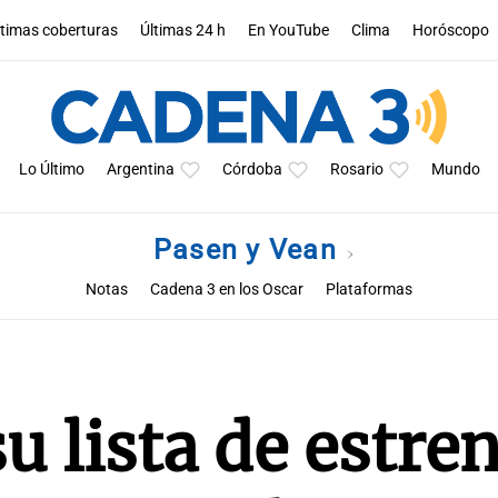
ltimas coberturas
Últimas 24 h
En YouTube
Clima
Horóscopo
Lo Último
Argentina
Córdoba
Rosario
Mundo
Pasen y Vean
Notas
Cadena 3 en los Oscar
Plataformas
su lista de estre