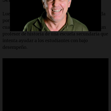
Luego de tres temporadas, la serie protagonizada
por el comediante Gabriel Iglesias no tendrá un
cuarta entrega. En la producción tiene el rol de un
profesor de historia de una escuela secundaria que
intenta ayudar a los estudiantes con bajo
desempeño.