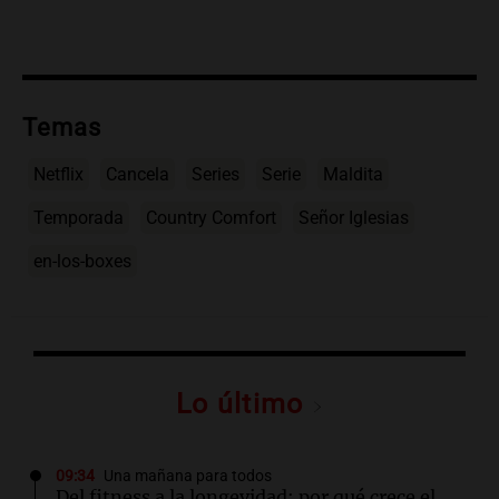
Temas
Netflix
Cancela
Series
Serie
Maldita
Temporada
Country Comfort
Señor Iglesias
en-los-boxes
Lo último
09:34
Una mañana para todos
Del fitness a la longevidad: por qué crece el