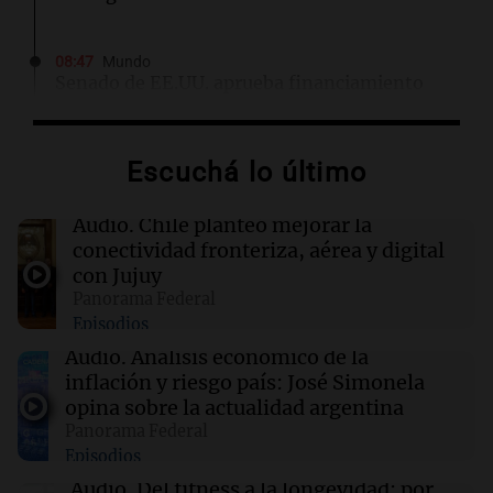
08:47
Mundo
Senado de EE.UU. aprueba financiamiento
para evitar cierre del gobierno antes de
elecciones
Escuchá lo último
08:46
Sociedad
Rosario amaneció con 4,9°C y se espera una
Audio.
Chile planteó mejorar la
máxima de 14°C
conectividad fronteriza, aérea y digital
con Jujuy
Panorama Federal
08:45
Mundo
Episodios
Cierra el caso de la jueza Afiuni en Venezuela y
se restituye su libertad plena
Audio.
Análisis económico de la
inflación y riesgo país: José Simonela
opina sobre la actualidad argentina
08:34
Sociedad
Panorama Federal
Un politólogo brasileño afirmó que Hezbolá
Episodios
opera en la Triple Frontera
Audio.
Del fitness a la longevidad: por