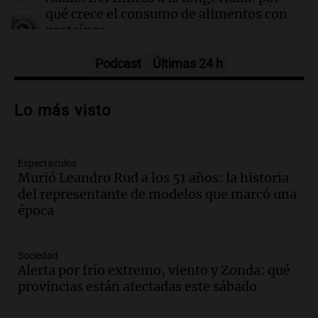
qué crece el consumo de alimentos con
proteínas
Una mañana para todos
Episodios
Podcast
Últimas 24 h
Audio.
Investigan un asalto millonario a
la cooperativa Talamuchita en Villa
Lo más visto
María con 30 millones robados
Panorama Federal
Episodios
Espectáculos
Audio.
La construcción en Argentina
Murió Leandro Rud a los 51 años: la historia
cayó 4,1% en junio pero acumula un
del representante de modelos que marcó una
aumento del 2,8% en el semestre
época
Panorama Federal
Episodios
Audio.
La inflación en Buenos Aires se
Sociedad
acelera con un 2,9% en julio, según
Alerta por frío extremo, viento y Zonda: qué
datos preliminares
provincias están afectadas este sábado
Panorama Federal
Episodios