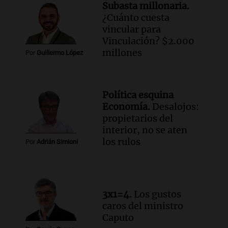
Audio.
Rechazaron el pedido de Facundo
Subasta millonaria.
Moyano para levantar la perimetral
¿Cuánto cuesta
sobre Candela Arizaga
vincular para
Panorama Federal
Vinculación? $2.000
Episodios
millones
Por
Guillermo López
Audio.
Iliana Lick, la argentina detenida
por el ICE, obtuvo la libertad bajo fianza
en Estados Unidos
Política esquina
Buen día, Argentina
Economía.
Desalojos:
Episodios
propietarios del
Audio.
Jugueterías en transformación:
interior, no se aten
crece la venta online y cae el
los rulos
Por
Adrián Simioni
movimiento en los locales
Buen día, Argentina
Episodios
3x1=4.
Los gustos
caros del ministro
Caputo