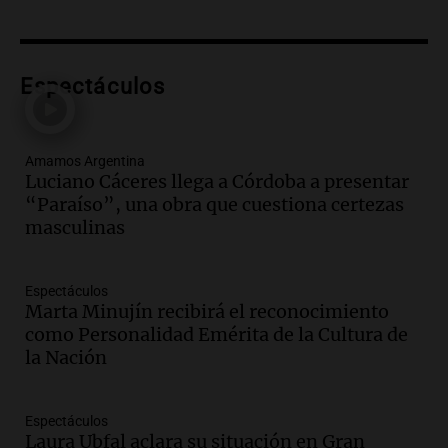
Panorama Federal
Episodios
Audio.
Secuestran 28 bultos de
mercadería extranjera en control
Espectáculos
fronterizo en Tucumán
Panorama Federal
Episodios
Amamos Argentina
Audio.
Mujer de 92 años fallece
Luciano Cáceres llega a Córdoba a presentar
mientras esperaba cobrar su jubilación
“Paraíso”, una obra que cuestiona certezas
en San Luis
masculinas
Panorama Federal
Episodios
Espectáculos
Audio.
Detienen a Sergio Fárez por
Marta Minujín recibirá el reconocimiento
abuso sexual: juicio programado para
como Personalidad Emérita de la Cultura de
diciembre de 2025
la Nación
Panorama Federal
Episodios
Audio.
Familiares de Lautaro Britos
Espectáculos
Laura Ubfal aclara su situación en Gran
convocan marcha por justicia tras su