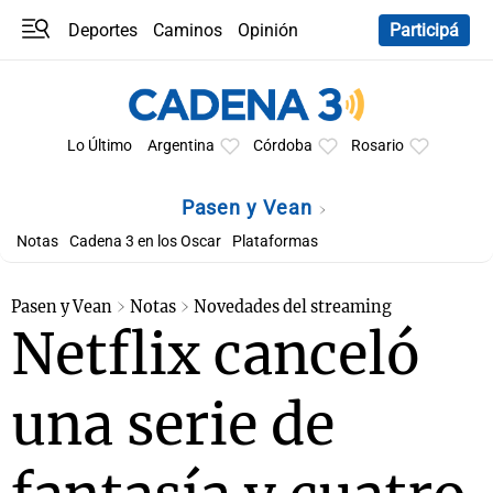
Deportes
Caminos
Opinión
Participá
Programas
Últimas coberturas
Últimas 24 h
En YouTube
Clima
Horóscopo
Lo Último
Argentina
Córdoba
Rosario
Pasen y Vean
Notas
Cadena 3 en los Oscar
Plataformas
Pasen y Vean
Notas
Novedades del streaming
Netflix canceló
una serie de