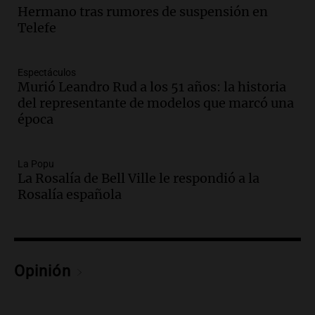
Hermano tras rumores de suspensión en
trágica muerte en Villa Mercedes
Telefe
Panorama Federal
Episodios
Audio.
Reparaciones en acueducto
Espectáculos
Novalí finalizan y se normaliza el
Murió Leandro Rud a los 51 años: la historia
suministro de agua en San Luis
del representante de modelos que marcó una
Panorama Federal
época
Episodios
Audio.
Docentes de Jujuy enfrentan
descuentos de salarios de hasta 700.000
La Popu
La Rosalía de Bell Ville le respondió a la
pesos, denuncia sindicato
Rosalía española
Panorama Federal
Episodios
Audio.
Brutal asalto en Concepción:
anciano de 88 años golpeado para
robarle un millón de pesos
Opinión
Panorama Federal
Episodios