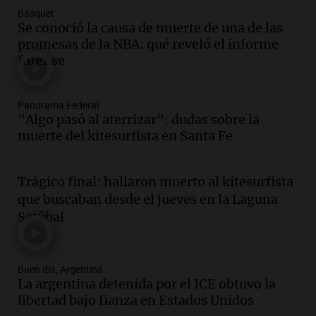
Básquet
Audio.
La justicia niega pedido de
Se conoció la causa de muerte de una de las
Facundo Moyano para levantar
promesas de la NBA: qué reveló el informe
perimetral sobre Candela Arizaga
forense
Panorama Federal
Episodios
Audio.
La inflación en Buenos Aires se
Panorama Federal
"Algo pasó al aterrizar": dudas sobre la
acelera al 2,9% en julio y anticipa datos
muerte del kitesurfista en Santa Fe
oficiales
Panorama Federal
Episodios
Trágico final: hallaron muerto al kitesurfista
Audio.
San Miguel de Tucumán: 433
que buscaban desde el jueves en la Laguna
luminarias públicas destruidas en 14
Setúbal
meses por vandalismo y robos
Panorama Federal
Episodios
Audio.
San Miguel de Tucumán:
Buen día, Argentina
vandalismo destruye 433 luminarias
La argentina detenida por el ICE obtuvo la
públicas en 14 meses y afecta la
libertad bajo fianza en Estados Unidos
seguridad