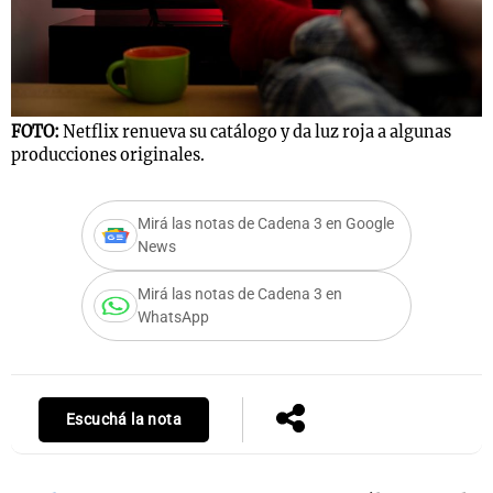
Notas
s
Notas
FOTO:
Netflix renueva su catálogo y da luz roja a algunas
La Sole en
producciones originales.
ial
Mundial 2026
Cadena 3
Mirá las notas de Cadena 3 en Google
News
Mirá las notas de Cadena 3 en
WhatsApp
Escuchá la nota