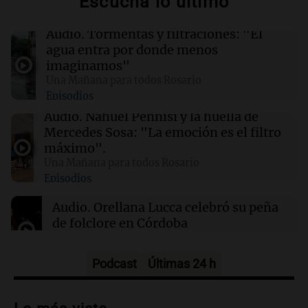
Escuchá lo último
búsqueda
Audio.
Tormentas y filtraciones: "El
01:49
Mundo
agua entra por donde menos
El Pentágono solicita a la industria de defensa
imaginamos"
un aumento en la producción de armas
Una Mañana para todos Rosario
Episodios
01:31
Ciencia
Audio.
Nahuel Pennisi y la huella de
Reducir alimentos dulces no disminuye
Mercedes Sosa: "La emoción es el filtro
antojos ni mejora la salud, según estudio
máximo".
Una Mañana para todos Rosario
Episodios
01:29
Mundo
El lago Mead alcanza su nivel más bajo en 90
Audio.
Orellana Lucca celebró su peña
años, evidenciando la crisis hídrica en EE.UU.
de folclore en Córdoba
Tarde y Media
Episodios
Podcast
Últimas 24 h
Audio.
Trágico accidente en Mendoza:
un muerto y varios heridos tras caída de