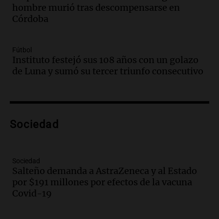
hombre murió tras descompensarse en
celebración única: 30.000 turistas y el
Córdoba
tradicional Toreo de la Vincha
Una mañana para todos
Episodios
Fútbol
Audio.
Borges, abogada de Pourrain:
Instituto festejó sus 108 años con un golazo
"Tres hombres se lo llevaron para
de Luna y sumó su tercer triunfo consecutivo
hacerle preguntas y nunca regresó"
Una mañana para todos
Episodios
Audio.
Voluntarios limpiaron 9.000
Sociedad
metros del río Suquía y retiraron hasta
800 kilos de basura por jornada
Una mañana para todos
Episodios
Sociedad
Salteño demanda a AstraZeneca y al Estado
Audio.
La historia de la servilleta que
por $191 millones por efectos de la vacuna
firmó Jorge Messi para el primer
Covid-19
contrato de Leo con Barcelona
Una mañana para todos
Episodios