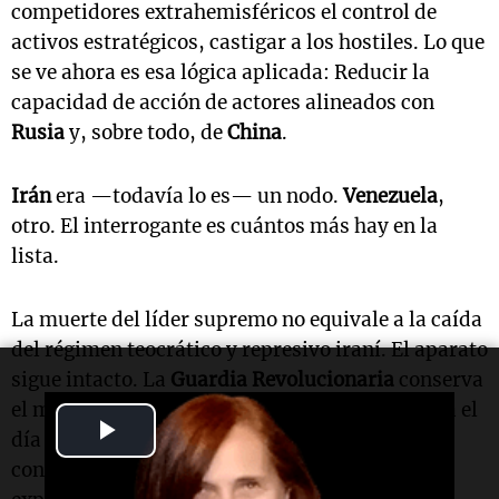
competidores extrahemisféricos el control de
activos estratégicos, castigar a los hostiles. Lo que
se ve ahora es esa lógica aplicada: Reducir la
capacidad de acción de actores alineados con
Rusia
y, sobre todo, de
China
.
Irán
era —todavía lo es— un nodo.
Venezuela
,
otro. El interrogante es cuántos más hay en la
lista.
La muerte del líder supremo no equivale a la caída
del régimen teocrático y represivo iraní. El aparato
sigue intacto. La
Guardia Revolucionaria
conserva
el músculo real. Los escenarios más serios para el
Play
día después describen tres posibilidades:
continuidad con otro rostro, toma de control
Video