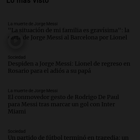
Lo más visto
vehículos desde un puente
Panorama Federal
Episodios
La muerte de Jorge Messi
Audio.
Tragedia en Mendoza: un muerto
"La situación de mi familia es gravísima": la
y cinco heridos tras caer dos autos desde
carta de Jorge Messi al Barcelona por Lionel
un puente
Una mañana para todos
Episodios
Sociedad
Audio.
Messi llegará esta noche a
Despiden a Jorge Messi: Lionel de regreso en
Rosario para acompañar a su familia
Rosario para el adiós a su papá
tras la muerte de su papá
Una mañana para todos
La muerte de Jorge Messi
Episodios
El conmovedor gesto de Rodrigo De Paul
Audio.
Ley de Propiedad Privada: el revés
para Messi tras marcar un gol con Inter
en el Congreso expuso una debilidad
Miami
comunicacional del Gobierno
Una mañana para todos
Episodios
Sociedad
Un partido de fútbol terminó en tragedia: un
Audio.
Casabindo se prepara para una