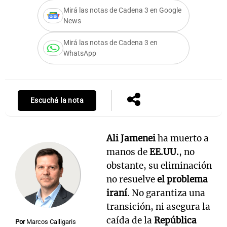
Mirá las notas de Cadena 3 en Google
News
Mirá las notas de Cadena 3 en
Notas
WhatsApp
s
Notas
La Sole en
ial
Mundial 2026
Cadena 3
Escuchá la nota
Ali Jamenei
ha muerto a
manos de
EE.UU.
, no
obstante, su eliminación
no resuelve
el problema
iraní
. No garantiza una
transición, ni asegura la
caída de la
República
Por
Marcos Calligaris