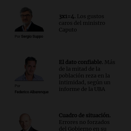
un precipicio
Una mañana para todos
3x1=4.
Los gustos
Episodios
caros del ministro
Audio.
Chile planteó mejorar la
Caputo
conectividad fronteriza, aérea y digital
Por
Sergio Suppo
con Jujuy
Panorama Federal
Episodios
El dato confiable.
Más
de la mitad de la
población reza en la
intimidad, según un
Por
informe de la UBA
Federico Albarenque
Cuadro de situación.
Errores no forzados
del Gobierno en su