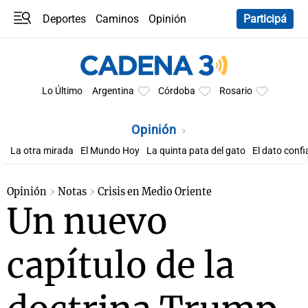
Deportes
Caminos
Opinión
Participá
Programas
Últimas coberturas
Últimas 24 h
En YouTube
Clima
Horóscopo
Lo Último
Argentina
Córdoba
Rosario
Opinión
La otra mirada
El Mundo Hoy
La quinta pata del gato
El dato confi
Opinión
Notas
Crisis en Medio Oriente
Un nuevo
capítulo de la