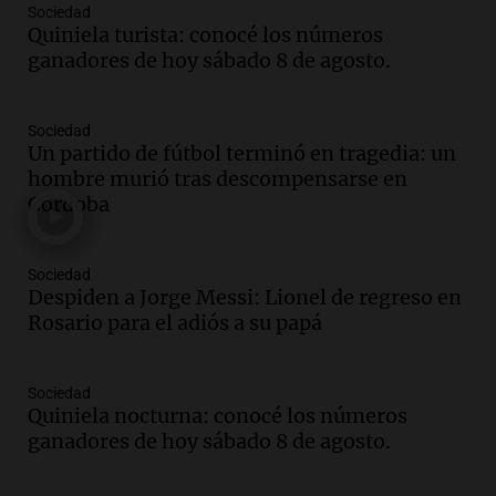
Sociedad
Quiniela turista: conocé los números
Audio.
Joan Gaspart: "Sin Jorge, no sé si
ganadores de hoy sábado 8 de agosto.
Messi hubiera llegado adonde llegó"
Una mañana para todos
Episodios
Sociedad
Un partido de fútbol terminó en tragedia: un
Audio.
El orgullo y el sueño argentino de
hombre murió tras descompensarse en
Jorge Messi en una entrevista con Rony
Córdoba
Vargas en 2007
Una mañana para todos
Episodios
Sociedad
Audio.
El abuelo de Agostina Vega, tras
Despiden a Jorge Messi: Lionel de regreso en
las nuevas detenciones: "En esa casa
Rosario para el adiós a su papá
todos tenían algo que ver"
Una mañana para todos
Sociedad
Episodios
Quiniela nocturna: conocé los números
Audio.
Una nutricionista derribó el mito
ganadores de hoy sábado 8 de agosto.
del desayuno ideal: qué alimentos
conviene priorizar