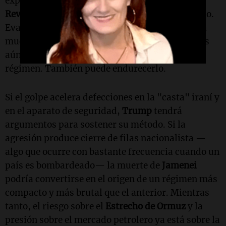
explícita del
IRGC
(
Cuerpos de la Guardia
Revolucionaria Islámica
) o colapso desordenado.
Evaluaciones previas al ataque advertían que la
muerte de
Jamenei
podía abrir paso a elementos
aún más duros. La operación puede debilitar al
régimen. También puede endurecerlo.
Si el golpe acelera defecciones en la "casta" iraní y
en el aparato de seguridad,
Trump
tendrá
argumentos para sostener su método. Si la
agresión produce cierre de filas nacionalista —
algo que ocurre con bastante frecuencia cuando un
país es bombardeado— la muerte de
Jamenei
podría convertirse en el origen de un régimen más
compacto y más brutal que el anterior. Mientras
tanto, el riesgo sobre el
Estrecho de Ormuz
y la
presión sobre el mercado petrolero ya está sobre la