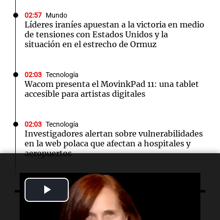
02:57
Mundo
Líderes iraníes apuestan a la victoria en medio
de tensiones con Estados Unidos y la
situación en el estrecho de Ormuz
02:03
Tecnología
Wacom presenta el MovinkPad 11: una tablet
accesible para artistas digitales
02:03
Tecnología
Investigadores alertan sobre vulnerabilidades
en la web polaca que afectan a hospitales y
aeropuertos
01:49
Mundo
Play
Trump vuelve a intentar limitar la ciudadanía
por nacimiento con nuevas órdenes ejecutivas
Video
Escuchá lo último