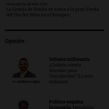
Episodios
Fiesta del Día del Niño 2026
La Granja de Zenón se suma a la gran Fiesta
Audio.
Gabriela Irrazábal: “Un 35,5% de
del Día del Niño en el Kempes
la población del país fue a templos a
buscar ayuda el último año”
La Argentina, hoy
Episodios
Audio.
"Algo pasó al aterrizar": dudas
Opinión
sobre la muerte del kitesurfista en
Santa Fe.
Noticias Rosario
Subasta millonaria.
Episodios
¿Cuánto cuesta
Audio.
José Roccuzzo, cortes de carne y
vincular para
compras de Antonella: bromas en
Vinculación? $2.000
Rosario.
millones
Por
Guillermo López
Ahora país
Episodios
Audio.
José Roccuzzo, cortes de carne y
Política esquina
compras de Antonella: bromas en
Economía.
Desalojos: