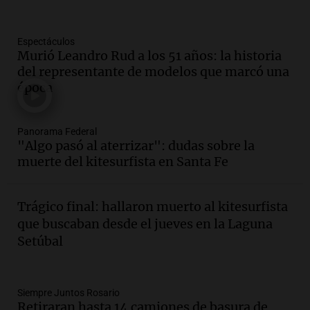
Panorama Federal
Episodios
Espectáculos
Audio.
La gran exposición de la rural de
Murió Leandro Rud a los 51 años: la historia
la Bulaya abrirá sus puertas mañana con
del representante de modelos que marcó una
diversas actividades y sorpresas
época
Panorama Federal
Episodios
Audio.
Villa María presenta nuevos
Panorama Federal
edificios y proyecta una casa del
"Algo pasó al aterrizar": dudas sobre la
estudiante con 48 municipios
muerte del kitesurfista en Santa Fe
involucrados
Panorama Federal
Episodios
Trágico final: hallaron muerto al kitesurfista
Audio.
1° gol de Rosario Central a
que buscaban desde el jueves en la Laguna
Aldosivi (Zalazar en contra) - relato
Setúbal
Gato Greco
Deportes Rosario
Episodios
Audio.
Recomendaciones de vino
Siempre Juntos Rosario
Retiraran hasta 14 camiones de basura de