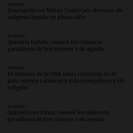
Audio.
Denuncias por represión en el
Sociedad
Congreso y evacuación por derrame de
Evacuación en Monte Castro por derrame de
oxígeno en Montecastro
oxígeno líquido en plena calle
Panorama Federal
Episodios
Sociedad
Audio.
Río Gallegos reporta frío extremo
Quiniela turista: conocé los números
y llega avión para escuelas de la décima
ganadores de hoy viernes 7 de agosto.
brigada aérea
Panorama Federal
Episodios
Sociedad
El informe de la UBA sobre creencias en el
Audio.
La justicia reconoce al COVID
país: menos católicos y más evangélicos y sin
como enfermedad laboral tras la muerte
religión
de un docente
Panorama Federal
Episodios
Sociedad
Audio.
Aumento de tarifas de luz en San
Quiniela nocturna: conocé los números
Luis a partir de agosto por nueva
ganadores de hoy viernes 7 de agosto.
regulación de la energía
Panorama Federal