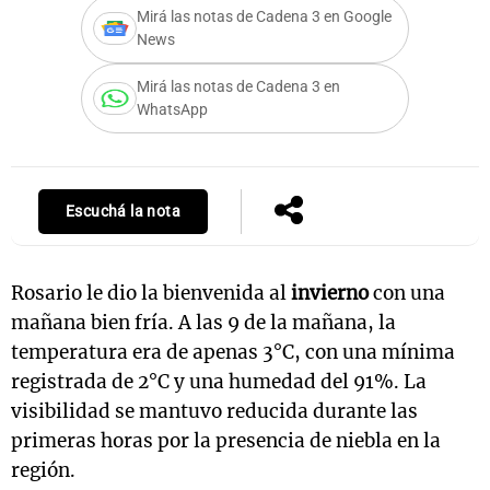
Mirá las notas de Cadena 3 en Google
News
Mirá las notas de Cadena 3 en
Notas
WhatsApp
s
Notas
La Sole en
ial
Mundial 2026
Cadena 3
Escuchá la nota
Rosario le dio la bienvenida al
invierno
con una
mañana bien fría. A las 9 de la mañana, la
temperatura era de apenas 3°C, con una mínima
registrada de 2°C y una humedad del 91%. La
visibilidad se mantuvo reducida durante las
primeras horas por la presencia de niebla en la
región.