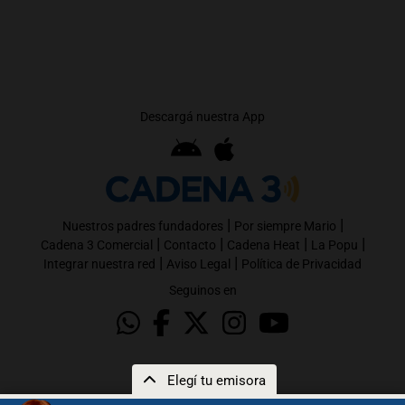
Descargá nuestra App
|
|
Nuestros padres fundadores
Por siempre Mario
|
|
|
|
Cadena 3 Comercial
Contacto
Cadena Heat
La Popu
|
|
Integrar nuestra red
Aviso Legal
Política de Privacidad
Seguinos en
Elegí tu emisora