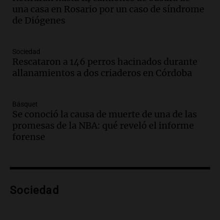
bonarda para disfrutar el fin de semana
una casa en Rosario por un caso de síndrome
en Mendoza
de Diógenes
Panorama Federal
Episodios
Audio.
Mañana inicia la gran exposición
Sociedad
en la Sociedad Rural de Bulaya con
Rescataron a 146 perros hacinados durante
actividades para toda la familia
allanamientos a dos criaderos en Córdoba
Panorama Federal
Episodios
Básquet
Audio.
Villa María presenta nuevos
Se conoció la causa de muerte de una de las
edificios y una casa del estudiante para
promesas de la NBA: qué reveló el informe
jóvenes de la región
forense
Panorama Federal
Episodios
Audio.
Preparativos finales para la gran
exposición en la sociedad rural de
Bulaya este sábado
Sociedad
Panorama Federal
Episodios