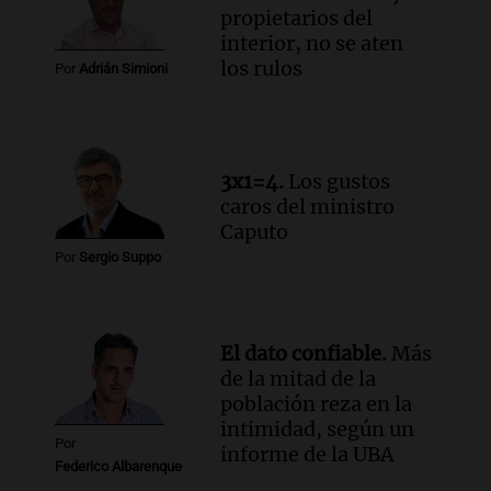
Rosario.
propietarios del
Viva la Radio Rosario
interior, no se aten
Episodios
los rulos
Por
Adrián Simioni
Audio.
Luciano Cáceres llega a Córdoba a
presentar “Paraíso”, una obra que
cuestiona certezas masculinas
Amamos Argentina
3x1=4.
Los gustos
Episodios
caros del ministro
Caputo
Por
Sergio Suppo
El dato confiable.
Más
de la mitad de la
población reza en la
intimidad, según un
Por
informe de la UBA
Federico Albarenque