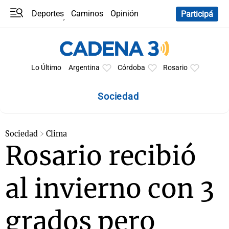
Deportes
Caminos
Opinión
Participá
Programas
Últimas coberturas
Últimas 24 h
En YouTube
Clima
Horóscopo
Lo Último
Argentina
Córdoba
Rosario
Sociedad
Sociedad
Clima
Rosario recibió
al invierno con 3
grados pero