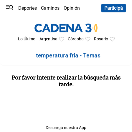
Deportes
Caminos
Opinión
Participá
Programas
Últimas coberturas
Últimas 24 h
En YouTube
Clima
Horóscopo
Lo Último
Argentina
Córdoba
Rosario
temperatura fria - Temas
Por favor intente realizar la búsqueda más
tarde.
Descargá nuestra App