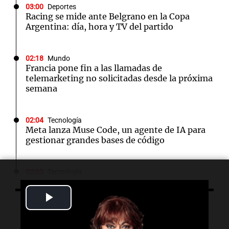
03:00
Deportes
Racing se mide ante Belgrano en la Copa
Argentina: día, hora y TV del partido
02:18
Mundo
Francia pone fin a las llamadas de
telemarketing no solicitadas desde la próxima
semana
02:04
Tecnología
Meta lanza Muse Code, un agente de IA para
gestionar grandes bases de código
02:03
Tecnología
Travis Kalanick suma a un exejecutivo de Uber
como CFO en su startup de robótica Atoms
Play
Escuchá lo último
Video
02:00
Deportes