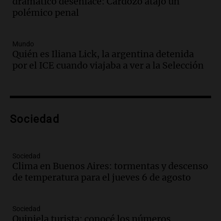
dramático desenlace: Cardozo atajó un
reemplazan el contacto con la gente”
polémico penal
La Argentina, hoy
Episodios
Audio.
Un trabajador herido tras caer a
Mundo
Quién es Iliana Lick, la argentina detenida
un pozo de 17 metros en Nueva Córdoba
por el ICE cuando viajaba a ver a la Selección
Panorama Federal
Episodios
Audio.
Lanzamiento del Tigo 7 CSH: el
nuevo híbrido enchufable de Chery llega
Sociedad
al mercado argentino
Panorama Federal
Episodios
Sociedad
Audio.
Perito Moreno recibe la Copa
Clima en Buenos Aires: tormentas y descenso
Mundial de Natación de Invierno con
de temperatura para el jueves 6 de agosto
récords y atletas de 20 países
Amamos Argentina
Episodios
Sociedad
Audio.
Conductor imputado por
Quiniela turista: conocé los números