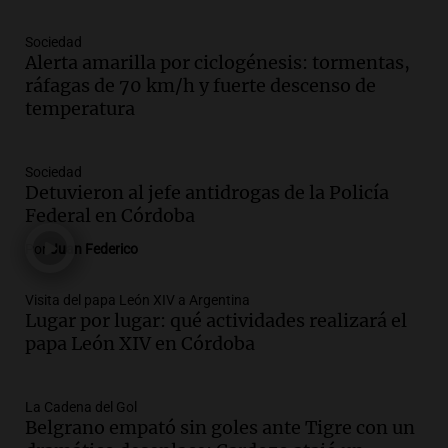
Episodios
Sociedad
Audio.
Río Gallegos enfrenta secuelas de
Alerta amarilla por ciclogénesis: tormentas,
lluvias, senadores manifiestan
ráfagas de 70 km/h y fuerte descenso de
oposición a ley de tierras
temperatura
Panorama Federal
Episodios
Audio.
Mendoza celebra la apertura del
Sociedad
centro de esquí Penitentes Park tras
Detuvieron al jefe antidrogas de la Policía
siete años de cierre por falta de nieve
Federal en Córdoba
Panorama Federal
Por
Juan Federico
Episodios
Audio.
Madres en Rosario piden por la
Visita del papa León XIV a Argentina
Lugar por lugar: qué actividades realizará el
ley Joaquín.
papa León XIV en Córdoba
Viva la Radio Rosario
Episodios
Audio.
Juan Pedro Colombo, rematador
La Cadena del Gol
Belgrano empató sin goles ante Tigre con un
de hacienda: “Las tecnologías no