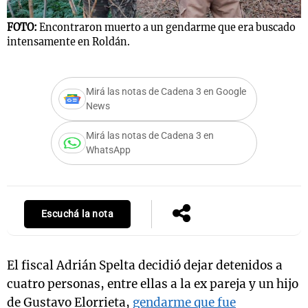
FOTO:
Encontraron muerto a un gendarme que era buscado
F
intensamente en Roldán.
b
Notas
s
Notas
La Sole en
Mirá las notas de Cadena 3 en Google
ial
Mundial 2026
Cadena 3
News
Mirá las notas de Cadena 3 en
WhatsApp
Escuchá la nota
El fiscal Adrián Spelta decidió dejar detenidos a
cuatro personas, entre ellas a la ex pareja y un hijo
de Gustavo Elorrieta,
gendarme que fue