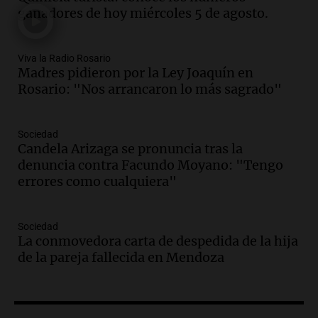
accidente fatal en San Luis dejó tres
ganadores de hoy miércoles 5 de agosto.
jóvenes muertos y un herido grave
Panorama Federal
Episodios
Viva la Radio Rosario
Madres pidieron por la Ley Joaquín en
Audio.
Historiador de la UBA celebró la
Rosario: "Nos arrancaron lo más sagrado"
marcha atrás en la Ley de Tierras:
“Frenamos un saqueo de recursos”
Amamos Argentina
Sociedad
Episodios
Candela Arizaga se pronuncia tras la
Audio.
Ahyre estuvo en el Estudio
denuncia contra Facundo Moyano: "Tengo
Federal Sancor Seguros y adelantó su
errores como cualquiera"
nuevo tema a Cadena 3 Rosario.
Viva la Radio Rosario
Sociedad
Episodios
La conmovedora carta de despedida de la hija
Audio.
Cierre del Paso Internacional
de la pareja fallecida en Mendoza
Cristo Redentor por acumulación de
nieve se extiende a 22 días
Panorama Federal
Episodios