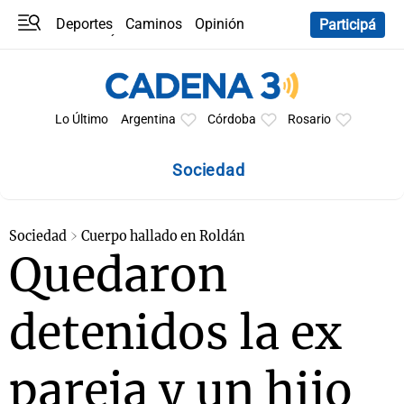
Deportes
Caminos
Opinión
Participá
Programas
Últimas coberturas
Últimas 24 h
En YouTube
Clima
Horóscopo
Lo Último
Argentina
Córdoba
Rosario
Sociedad
Sociedad
Cuerpo hallado en Roldán
Quedaron
detenidos la ex
pareja y un hijo