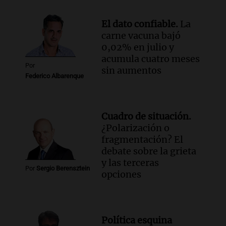
Panorama Federal
Episodios
El dato confiable.
La
Audio.
El ministro de Economía de Santa
carne vacuna bajó
Fe relativiza el impacto del fallo sobre
0,02% en julio y
jubilaciones en la provincia
acumula cuatro meses
Panorama Federal
Por
sin aumentos
Episodios
Federico Albarenque
Cuadro de situación.
¿Polarización o
fragmentación? El
debate sobre la grieta
y las terceras
Por
Sergio Berensztein
opciones
Política esquina