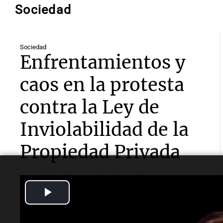
Sociedad
Sociedad
Enfrentamientos y
caos en la protesta
contra la Ley de
Inviolabilidad de la
Propiedad Privada
La movilización, organizada por diversas
organizaciones, culminó en enfrentamientos con
Play
fuerzas de seguridad y varios detenidos, mientras el
debate sobre la ley continúa en el Senado.
Video