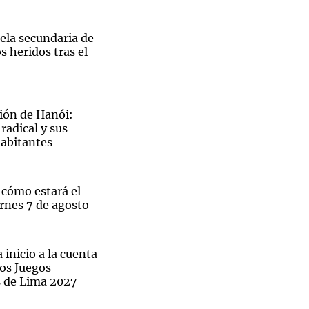
ela secundaria de
s heridos tras el
Notas
tas
Notas
Venezuela de
ión de Hanói:
 Groenlandia
Comprometidos
Madur
radical y sus
habitantes
 cómo estará el
rnes 7 de agosto
 inicio a la cuenta
los Juegos
 de Lima 2027