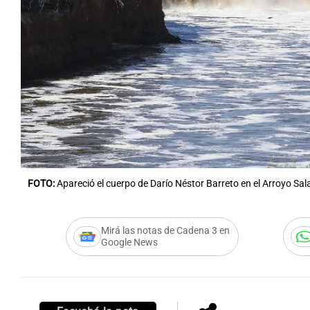
Notas
Notas
Editorial
Mundial 2026
La Sol
FOTO:
Apareció el cuerpo de Darío Néstor Barreto en el Arroyo Sala
Mirá las notas de Cadena 3 en
Google News