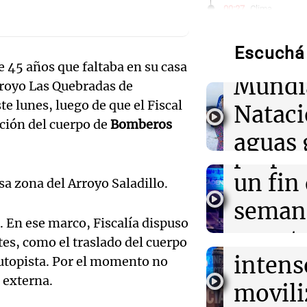
Audio.
00:27
Clima
Clima en Tucu
de neo
el tiempo este 
Escuchá 
compit
 45 años que faltaba en su casa
00:22
Clima
Mundi
Clima en Mend
rroyo Las Quebradas de
Audio.
el tiempo este 
te lunes, luego de que el Fiscal
Nataci
Mendo
nción del cuerpo de
Bomberos
00:16
Clima
aguas 
Clima en Santa 
prepar
tiempo este vie
frente 
Audio.
un fin
sa zona del Arroyo Saladillo.
Moren
00:11
Clima
Galleg
seman
Clima en Rosari
Turno Noch
tiempo este vie
. En ese marco, Fiscalía dispuso
enfren
y prot
Episodios
tes, como el traslado del cuerpo
Audio.
intens
ley de 
 autopista. Por el momento no
el Sen
 externa.
movili
Panorama F
propi
Episodios