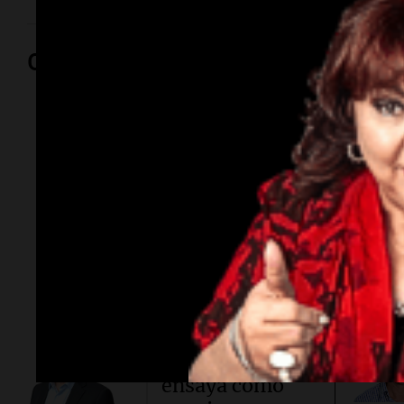
Opinión
Por
Adriá
Por
Sergi
Conflicto en
Asia.
Taiwán
ensaya cómo