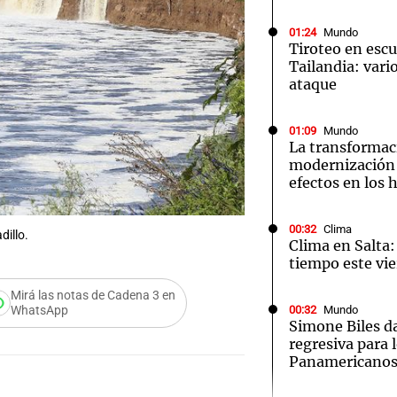
01:24
Mundo
Tiroteo en escu
Tailandia: vario
ataque
Notas
Notas
No
01:09
Mundo
La transformac
e en Cadena 3
El huracán de Arequito
Cadena 3 en
modernización 
efectos en los 
00:32
Clima
dillo.
Clima en Salta:
tiempo este vie
Mirá las notas de Cadena 3 en
00:32
Mundo
WhatsApp
Simone Biles da
regresiva para 
Panamericanos