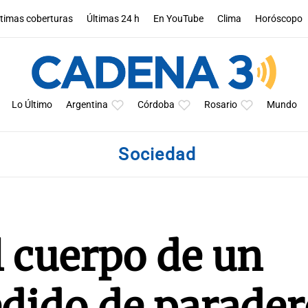
ltimas coberturas
Últimas 24 h
En YouTube
Clima
Horóscopo
Lo Último
Argentina
Córdoba
Rosario
Mundo
Sociedad
 cuerpo de un
dido de parader