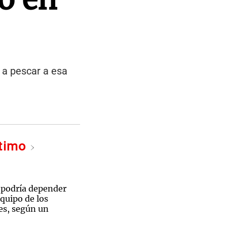
 a pescar a esa
ltimo
n podría depender
equipo de los
es, según un