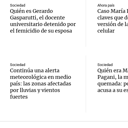
hombr
Episodios
reprod
Sociedad
Ahora país
Quién es Gerardo
Caso María L
simula
Audio.
Gasparutti, el docente
claves que 
entre 
universitario detenido por
versión de l
de rec
contra
por p
el femicidio de su esposa
celular
en San
Gonzá
de fert
Panorama F
Audio.
avanz
la ost
Episodios
teatro
testim
de mil
Sociedad
Sociedad
Continúa una alerta
Quién era M
la bie
clave 
Amamos Arg
meteorológica en medio
Pagani, la 
Episodios
país: las zonas afectadas
quemada: por
Audio.
la tem
accide
por lluvias y vientos
acusa a su e
fuertes
Marott
Rock R
Villa 
cordob
bandas
Panorama F
Audio.
Episodios
Recole
todos 