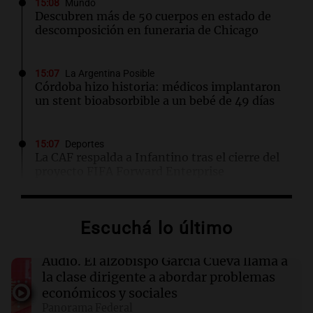
15:08
Mundo
Descubren más de 50 cuerpos en estado de
descomposición en funeraria de Chicago
15:07
La Argentina Posible
Córdoba hizo historia: médicos implantaron
un stent bioabsorbible a un bebé de 49 días
15:07
Deportes
La CAF respalda a Infantino tras el cierre del
proyecto FIFA Forward Enterprise
15:02
Espectáculos
Escuchá lo último
Emily Ceco desmiente romance con Roberto
García Moritán: "No hubo primer beso"
Audio.
El alzobispo García Cueva llama a
la clase dirigente a abordar problemas
15:00
Sociedad
económicos y sociales
Quiniela matutina: conocé los números
Panorama Federal
ganadores de hoy viernes 7 de agosto.