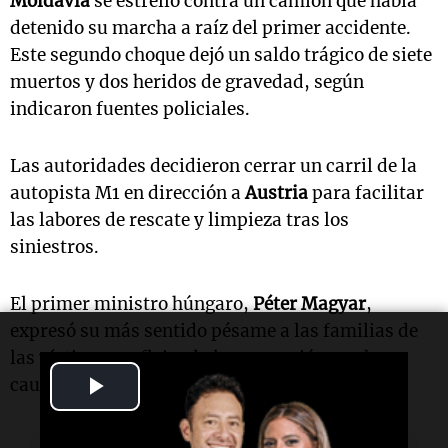
Moldavia
se estrelló contra un camión que había
detenido su marcha a raíz del primer accidente.
Este segundo choque dejó un saldo trágico de siete
muertos y dos heridos de gravedad, según
indicaron fuentes policiales.
Las autoridades decidieron cerrar un carril de la
autopista M1 en dirección a
Austria
para facilitar
las labores de rescate y limpieza tras los
siniestros.
El primer ministro húngaro,
Péter Magyar
,
expresó su más sentido pésame a las familias de
las víctimas, reflejando la conmoción que ha
Play
causado este trágico suceso en la nación.
Video