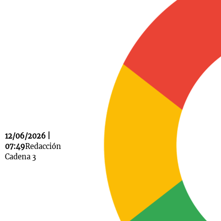
Notas
s
Notas
La Sole en
ial
Mundial 2026
Cadena 3
12/06/2026 |
07:49
Redacción
Cadena 3