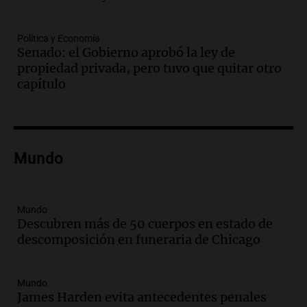
como enfermedad laboral tras el
fallecimiento de un docente
Política y Economía
Panorama Federal
Senado: el Gobierno aprobó la ley de
Episodios
Audio.
Encuentran cuerpo en el Riacho
propiedad privada, pero tuvo que quitar otro
Santa Fe: se trataría de un hombre
capítulo
desaparecido mientras practicaba
kitesurf
Panorama Federal
Episodios
Audio.
Solans Hoteles es patrocinante
Mundo
porque el concurso “abre un espacio a la
creatividad”
Edición 2026
Mundo
Episodios
Descubren más de 50 cuerpos en estado de
descomposición en funeraria de Chicago
Audio.
Femicidio por fuego en el auto:
qué dijo la defensa del esposo acusado
Radioinforme 3
Mundo
Episodios
James Harden evita antecedentes penales