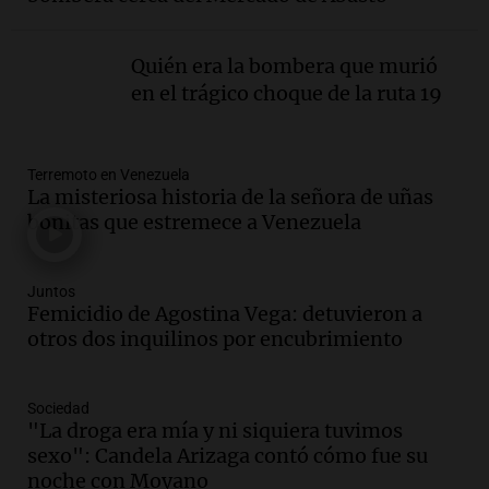
vehículo
Panorama Federal
Episodios
Quién era la bombera que murió
Audio.
Docentes de Jujuy enfrentan
en el trágico choque de la ruta 19
descuentos de hasta 700.000 pesos en
sus salarios, denuncian desde el
sindicato
Panorama Federal
Terremoto en Venezuela
La misteriosa historia de la señora de uñas
Episodios
Audio.
La justicia reconoce el COVID
bonitas que estremece a Venezuela
como enfermedad laboral tras caso de
docente fallecido en 2021
Panorama Federal
Juntos
Femicidio de Agostina Vega: detuvieron a
Episodios
otros dos inquilinos por encubrimiento
Audio.
Mujer de más de 30 años muere
en un siniestro vial en circunvalación
Este-Oeste de Salta
Sociedad
Panorama Federal
"La droga era mía y ni siquiera tuvimos
Episodios
sexo": Candela Arizaga contó cómo fue su
Audio.
La justicia reconoce el COVID
noche con Moyano