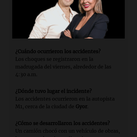
Lectura rápida
¿Qué sucedió en Hungría?
Dos accidentes en la autopista M1 dejaron
ocho muertos y varios heridos.
¿Cuándo ocurrieron los accidentes?
Los choques se registraron en la
madrugada del viernes, alrededor de las
4:30 a.m.
¿Dónde tuvo lugar el incidente?
Los accidentes ocurrieron en la autopista
M1, cerca de la ciudad de
Gyor
.
¿Cómo se desarrollaron los accidentes?
Un camión chocó con un vehículo de obras,