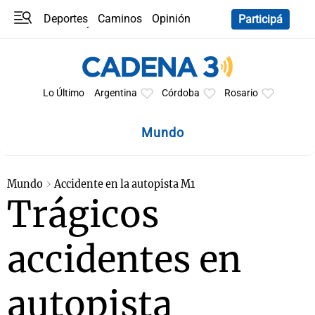
Deportes
Caminos
Opinión
Participá
Programas
Últimas coberturas
Últimas 24 h
En YouTube
Clima
Horóscopo
Lo Último
Argentina
Córdoba
Rosario
Mundo
Mundo
Accidente en la autopista M1
Trágicos
accidentes en
autopista