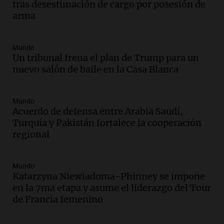
tras desestimación de cargo por posesión de
Audio.
Exconvicto con doble empleo
arma
estatal: la SENAF asegura que se enteró
por los medios
Radioinforme 3
Mundo
Episodios
Un tribunal frena el plan de Trump para un
nuevo salón de baile en la Casa Blanca
Audio.
Los gustos caros del ministro
Caputo | Por Sergio Suppo
3x1:4
Mundo
Acuerdo de defensa entre Arabia Saudí,
Episodios
Turquía y Pakistán fortalece la cooperación
Audio.
Desalojos: propietarios del
regional
interior, no se aten los rulos | Por
Adrián Simioni
Política esquina Economía
Mundo
Katarzyna Niewiadoma-Phinney se impone
Episodios
en la 7ma etapa y asume el liderazgo del Tour
Audio.
Tras atrincherarse, la intendenta
de Francia femenino
interina de Villa Santa Cruz del Lago
aceptó dejar el cargo