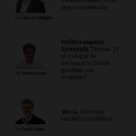
Taiwán ensaya cómo
seguir existiendo
Por
Marcos Calligaris
Política esquina
Economía.
Tierras: ¿Y
si en lugar de
declamar la Patria
prueban con
Por
Adrián Simioni
ocuparla?
3x1=4.
Gobernar
también es explicar
Por
Sergio Suppo