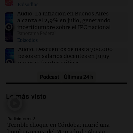
Episodios
Audio.
La inflación en Buenos Aires
14:51
Mundo
alcanza el 2,9% en julio, generando
James Harden evita antecedentes penales tras
incertidumbre sobre el IPC nacional
desestimación de cargo por posesión de arma
Panorama Federal
Episodios
Audio.
Descuentos de hasta 700.000
pesos en salarios docentes en Jujuy
generan fuertes críticas
Panorama Federal
Episodios
Podcast
Últimas 24 h
Audio.
Docentes de Jujuy denuncian
descuentos de hasta 700.000 pesos en
Lo más visto
sus salarios y genera alarma
Panorama Federal
Episodios
Radioinforme 3
Audio.
Siniestro vial en Salta: una mujer
Terrible choque en Córdoba: murió una
fallece tras perder el control de su
bombera cerca del Mercado de Abasto