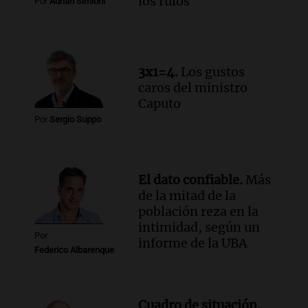
los rulos
Por
Adrián Simioni
Audio.
El abuelo de Agostina Vega, tras
las nuevas detenciones: "En esa casa
todos tenían algo que ver"
Una mañana para todos
3x1=4.
Los gustos
Episodios
caros del ministro
Audio.
Una nutricionista derribó el mito
Caputo
del desayuno ideal: qué alimentos
Por
Sergio Suppo
conviene priorizar
Una mañana para todos
Episodios
El dato confiable.
Más
de la mitad de la
población reza en la
intimidad, según un
Por
informe de la UBA
Federico Albarenque
Cuadro de situación.