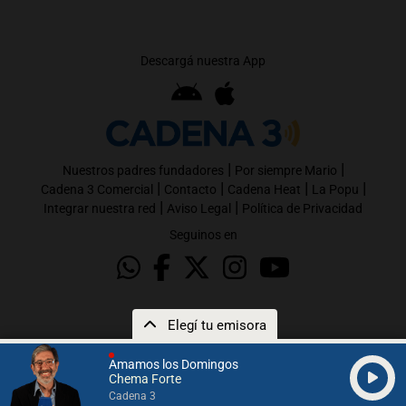
Descargá nuestra App
|
|
Nuestros padres fundadores
Por siempre Mario
|
|
|
|
Cadena 3 Comercial
Contacto
Cadena Heat
La Popu
|
|
Integrar nuestra red
Aviso Legal
Política de Privacidad
Seguinos en
Elegí tu emisora
Amamos los Domingos
Chema Forte
Cadena 3