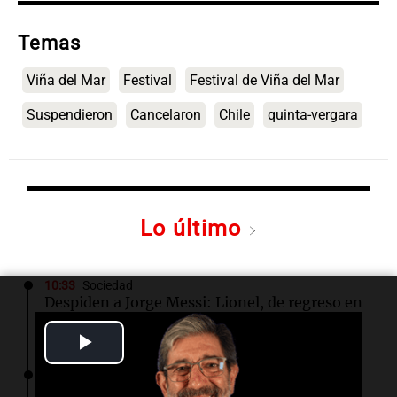
Temas
Viña del Mar
Festival
Festival de Viña del Mar
Suspendieron
Cancelaron
Chile
quinta-vergara
Lo último
10:33
Sociedad
Despiden a Jorge Messi: Lionel, de regreso en
Rosario para el último adiós a su papá
Play
10:32
Amamos los Domingos
Video
Paula Pareto: entre el ambo y el judo, la