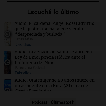
El papa León XIV exige el cese de ataques a
civiles en Ucrania y Rusia desde el Vaticano
Escuchá lo último
09:21
Espectáculos
Audio.
El cardenal Ángel Rossi advirtió
Carlos Rottemberg presenta "Pasen y Lean",
que la justicia social viene siendo
su obra sobre 50 años en el teatro argentino
“despreciada y burlada”
Santa Misa
Episodios
09:20
Sociedad
Un local en Dock Sud que hace reír a los chicos
Audio.
El Senado de Santa Fe aprueba
a cambio de un pancho
Ley de Emergencia Hídrica ante el
fenómeno del Niño
Panorama Federal
09:14
Sociedad
Episodios
El juicio a "Pity" Álvarez por el asesinato de
Cristian Díaz en Villa Lugano iniciará este
Audio.
Una mujer de 40 años muere en
lunes
un accidente en la Ruta 321 cerca de
García Fernández
Panorama Federal
Episodios
Podcast
Últimas 24 h