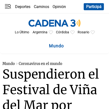
Deportes
Caminos
Opinión
Participá
Programas
Últimas coberturas
Últimas 24 h
En YouTube
Clima
Horóscopo
Lo Último
Argentina
Córdoba
Rosario
Mundo
Mundo
Coronavirus en el mundo
Suspendieron el
Festival de Viña
del Mar por