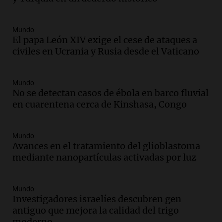
tras la muerte de su papá
Una mañana para todos
Episodios
Mundo
Audio.
Ley de Propiedad Privada: el revés
El papa León XIV exige el cese de ataques a
en el Congreso expuso una debilidad
civiles en Ucrania y Rusia desde el Vaticano
comunicacional del Gobierno
Una mañana para todos
Episodios
Mundo
No se detectan casos de ébola en barco fluvial
Audio.
Casabindo se prepara para una
en cuarentena cerca de Kinshasa, Congo
celebración única: 30.000 turistas y el
tradicional Toreo de la Vincha
Una mañana para todos
Mundo
Episodios
Avances en el tratamiento del glioblastoma
Audio.
Borges, abogada de Pourrain:
mediante nanopartículas activadas por luz
"Tres hombres se lo llevaron para
hacerle preguntas y nunca regresó"
Mundo
Una mañana para todos
Investigadores israelíes descubren gen
Episodios
antiguo que mejora la calidad del trigo
Audio.
Voluntarios limpiaron 9.000
moderno