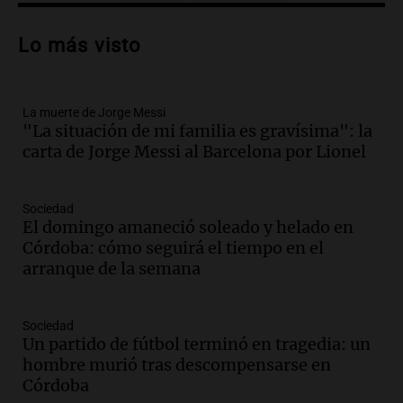
Audio.
El Tesoro Nacional captura 12
billones de pesos y genera excedente de
Lo más visto
liquidez de 4 billones
Panorama Federal
Episodios
La muerte de Jorge Messi
Audio.
La lección del Titanic y la
"La situación de mi familia es gravísima": la
humildad en tiempos de tormenta
carta de Jorge Messi al Barcelona por Lionel
según San Ignacio de Loyola
Panorama Federal
Episodios
Sociedad
Audio.
Tormentas y filtraciones: "El
El domingo amaneció soleado y helado en
agua entra por donde menos
Córdoba: cómo seguirá el tiempo en el
imaginamos"
arranque de la semana
Una Mañana para todos Rosario
Episodios
Sociedad
Audio.
Nahuel Pennisi y la huella de
Un partido de fútbol terminó en tragedia: un
Mercedes Sosa: "La emoción es el filtro
hombre murió tras descompensarse en
máximo".
Córdoba
Una Mañana para todos Rosario