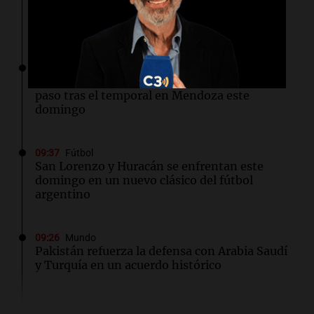
doctora de oro
Por
Jorge Parodi
09:43
Sociedad
Cristo Redentor: Avanza la reapertura del
paso tras el temporal en Mendoza este
domingo
09:37
Fútbol
San Lorenzo y Huracán se enfrentan este
domingo en un nuevo clásico del fútbol
argentino
09:26
Mundo
Pakistán refuerza la defensa con Arabia Saudí
y Turquía en un acuerdo histórico
09:23
Mundo