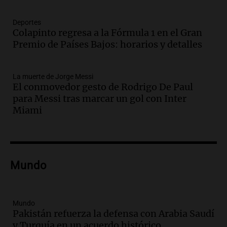
Episodios
Deportes
Audio.
Orellana Lucca celebró su peña
Colapinto regresa a la Fórmula 1 en el Gran
de folclore en Córdoba
Premio de Países Bajos: horarios y detalles
Tarde y Media
Episodios
La muerte de Jorge Messi
Audio.
Trágico accidente en Mendoza:
El conmovedor gesto de Rodrigo De Paul
un muerto y varios heridos tras caída de
para Messi tras marcar un gol con Inter
vehículos desde un puente
Miami
Panorama Federal
Episodios
Audio.
Tragedia en Mendoza: un muerto
y cinco heridos tras caer dos autos desde
Mundo
un puente
Una mañana para todos
Episodios
Audio.
Messi llegará esta noche a
Mundo
Pakistán refuerza la defensa con Arabia Saudí
Rosario para acompañar a su familia
y Turquía en un acuerdo histórico