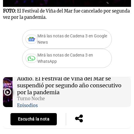
FOTO:
El Festival de Viña del Mar fue cancelado por segunda
vez por la pandemia.
Notas
s
Notas
Mirá las notas de Cadena 3 en Google
La Sole en
News
ial
Mundial 2026
Cadena 3
Mirá las notas de Cadena 3 en
WhatsApp
Audio.
El Festival de Viña del Mar se
suspendió por segundo año consecutivo
por la pandemia
Turno Noche
Episodios
Escuchá la nota