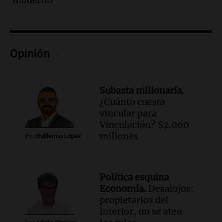
metros del río Suquía y retiraron hasta
800 kilos de basura por jornada
Una mañana para todos
Episodios
Audio.
La historia de la servilleta que
Opinión
firmó Jorge Messi para el primer
contrato de Leo con Barcelona
Una mañana para todos
Subasta millonaria.
Episodios
¿Cuánto cuesta
vincular para
Audio.
Joan Gaspart: "Sin Jorge, no sé si
Vinculación? $2.000
Messi hubiera llegado adonde llegó"
millones
Por
Guillermo López
Una mañana para todos
Episodios
Audio.
El orgullo y el sueño argentino de
Política esquina
Jorge Messi en una entrevista con Rony
Economía.
Desalojos:
Vargas en 2007
propietarios del
Una mañana para todos
interior, no se aten
Episodios