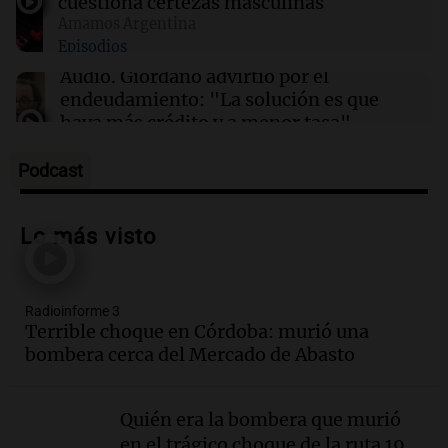
cuestiona certezas masculinas
Amamos Argentina
18:28
Viva la Radio Rosario
Episodios
Promocionan cortes de cerdo a precio
especial: "Hoy el tema económico cala"
Audio.
Giordano advirtió por el
endeudamiento: "La solución es que
haya más crédito y a menor tasa"
Informados al regreso
Episodios
Podcast
Audio.
Media sanción a la ley de
inviolabilidad: un avance para
Lo más visto
propietarios e inquilinos en Argentina
Panorama Federal
Episodios
Radioinforme 3
Audio.
Promocionan cortes de cerdo
Terrible choque en Córdoba: murió una
ante la caída de consumo de carne de
bombera cerca del Mercado de Abasto
vaca por precios.
Viva la Radio Rosario
Episodios
Quién era la bombera que murió
en el trágico choque de la ruta 19