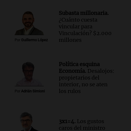
económicos y sociales
Panorama Federal
Subasta millonaria.
Episodios
¿Cuánto cuesta
Audio.
La inflación en Buenos Aires
vincular para
alcanza el 2,9% en julio, generando
Vinculación? $2.000
incertidumbre sobre el IPC nacional
millones
Por
Guillermo López
Panorama Federal
Episodios
Audio.
Descuentos de hasta 700.000
Política esquina
pesos en salarios docentes en Jujuy
Economía.
Desalojos:
generan fuertes críticas
propietarios del
Panorama Federal
interior, no se aten
Episodios
los rulos
Por
Adrián Simioni
Audio.
Docentes de Jujuy denuncian
descuentos de hasta 700.000 pesos en
sus salarios y genera alarma
Panorama Federal
3x1=4.
Los gustos
Episodios
caros del ministro