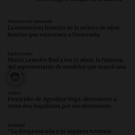
Audio.
Fieles movilizados por San
Cayetano en Rosario.
Viva la Radio Rosario
Episodios
Terremoto en Venezuela
La misteriosa historia de la señora de uñas
Audio.
Se registra inusual nevada en
bonitas que estremece a Venezuela
Zapala, Neuquén, con más de mil
camiones varados
Panorama Federal
Espectáculos
Murió Leandro Rud a los 51 años: la historia
Episodios
del representante de modelos que marcó una
Audio.
Controversia en el peronismo
época
mendocino por ausencia de senadora
embarazada en votación clave
Panorama Federal
Juntos
Episodios
Femicidio de Agostina Vega: detuvieron a
Audio.
Mateo Bouniba, joven de Villa
otros dos inquilinos por encubrimiento
María, necesita un trasplante de médula
en Estados Unidos
Sociedad
Panorama Federal
"La droga era mía y ni siquiera tuvimos
Episodios