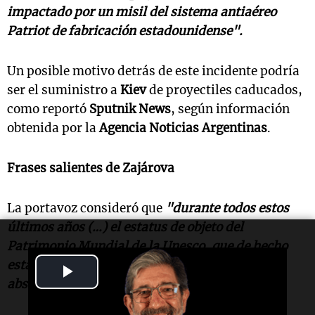
impactado por un misil del sistema antiaéreo
Patriot de fabricación estadounidense".
Un posible motivo detrás de este incidente podría
ser el suministro a
Kiev
de proyectiles caducados,
como reportó
Sputnik News
, según información
obtenida por la
Agencia Noticias Argentinas
.
Frases salientes de Zajárova
La portavoz consideró que
"durante todos estos
últimos años (…) el estatus de objeto del
Patrimonio Mundial de la Unesco, que de hecho
está siendo saqueado, no ha preocupado en
Play
absoluto a Occidente"
.
Video