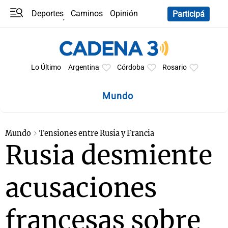
Deportes
Caminos
Opinión
Participá
Programas
Últimas coberturas
Últimas 24 h
En YouTube
Clima
Horóscopo
Lo Último
Argentina
Córdoba
Rosario
Mundo
Mundo
Tensiones entre Rusia y Francia
Rusia desmiente
acusaciones
francesas sobre