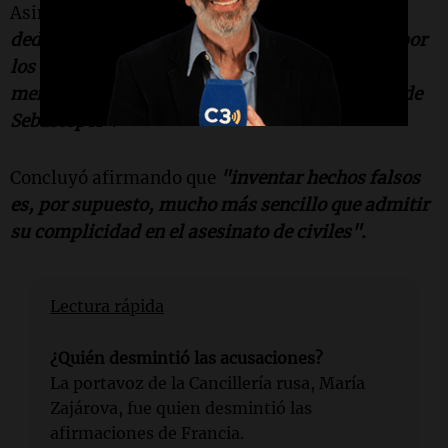
Asimismo, subrayó que
"ni Macron ni Barrot
dedicaron un minuto a expresar condolencias por
los civiles rusos asesinados en Starobelsk ni
mencionaron el ataque al Museo de la Defensa de
Sebastopol"
.
Concluyó afirmando que
"inventar hechos falsos
es, por supuesto, mucho más sencillo que admitir
su complicidad en el asesinato de civiles".
Lectura rápida
¿Quién desmintió las acusaciones?
La portavoz de la Cancillería rusa, María
Zajárova, fue quien desmintió las
afirmaciones de Francia.