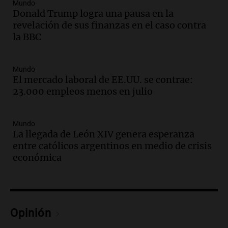
Panorama Federal
Mundo
Episodios
Donald Trump logra una pausa en la
revelación de sus finanzas en el caso contra
Audio.
Audiencia por tragedia vial en
la BBC
Altas Cumbres: peritos analizan
teléfono de Óscar González
Panorama Federal
Mundo
Episodios
El mercado laboral de EE.UU. se contrae:
Audio.
Solicitan quiebra de Lebron
23.000 empleos menos en julio
Group en medio de una investigación
por estafa piramidal millonaria
Panorama Federal
Mundo
La llegada de León XIV genera esperanza
Episodios
entre católicos argentinos en medio de crisis
Audio.
Detienen a pareja en Alderete por
económica
venta de medicamentos controlados
mediante delivery
Panorama Federal
Episodios
Audio.
El alzobispo García Cueva llama a
Opinión
la clase dirigente a abordar problemas