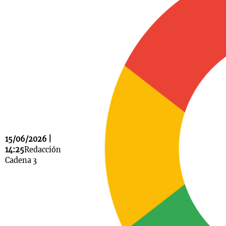
Notas
s
Notas
La Sole en
ial
Mundial 2026
Cadena 3
15/06/2026 |
14:25
Redacción
Cadena 3