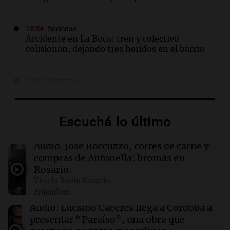
18:54
Sociedad
Accidente en La Boca: tren y colectivo
colisionan, dejando tres heridos en el barrio
18:37
Deportes
Luis Vidal, presidente de Recoleta, se niega a
jugar contra Boca: "O soy dirigente o jugador"
Escuchá lo último
18:36
Mundo
Helicóptero se estrella mientras combate
Audio.
José Roccuzzo, cortes de carne y
incendio forestal en Utah; estado de los
compras de Antonella: bromas en
pilotos es incierto
Rosario.
Viva la Radio Rosario
Episodios
18:33
Mundo
Abelardo De la Espriella asume la presidencia
Audio.
Luciano Cáceres llega a Córdoba a
de Colombia en un acto histórico
presentar “Paraíso”, una obra que