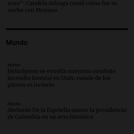
sexo": Candela Arizaga contó cómo fue su
Audio.
Fieles celebran a San Cayetano
noche con Moyano
en Córdoba pidiendo pan, paz y trabajo
Viva la Radio
Episodios
Audio.
Día Internacional de la Cerveza:
Mundo
mitos, secretos y el desafío de producir
cerveza artesanal
Viva la Radio
Mundo
Episodios
Helicóptero se estrella mientras combate
incendio forestal en Utah; estado de los
Audio.
Tucumán enfrenta un equilibrio
pilotos es incierto
financiero precario debido a la caída del
consumo y recaudación
Panorama Federal
Mundo
Episodios
Abelardo De la Espriella asume la presidencia
Audio.
La calidad del empleo en
de Colombia en un acto histórico
Argentina cae y preocupa a economistas
en un contexto de crisis económica