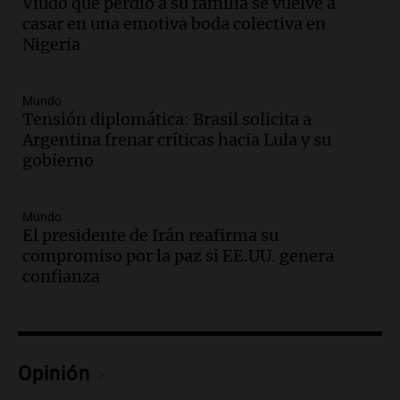
Viudo que perdió a su familia se vuelve a
casar en una emotiva boda colectiva en
Audio.
El orgullo y el sueño argentino de
Nigeria
Jorge Messi en una entrevista con Rony
Vargas en 2007
Una mañana para todos
Mundo
Episodios
Tensión diplomática: Brasil solicita a
Audio.
El abuelo de Agostina Vega, tras
Argentina frenar críticas hacia Lula y su
las nuevas detenciones: "En esa casa
gobierno
todos tenían algo que ver"
Una mañana para todos
Mundo
Episodios
El presidente de Irán reafirma su
Audio.
Una nutricionista derribó el mito
compromiso por la paz si EE.UU. genera
del desayuno ideal: qué alimentos
confianza
conviene priorizar
Una mañana para todos
Episodios
Audio.
Murió Jorge Messi
Opinión
Una mañana para todos