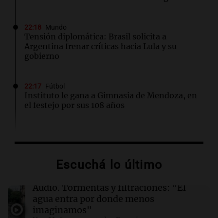
22:18
Mundo
Tensión diplomática: Brasil solicita a
Argentina frenar críticas hacia Lula y su
gobierno
22:17
Fútbol
Instituto le gana a Gimnasia de Mendoza, en
el festejo por sus 108 años
22:15
Sociedad
Quiniela turista: conocé los números
ganadores de hoy sábado 8 de agosto.
Escuchá lo último
22:10
Deportes Rosario
Audio.
Tormentas y filtraciones: "El
Newell's visita este domingo a Defensa y
agua entra por donde menos
Justicia para volver al triunfo
imaginamos"