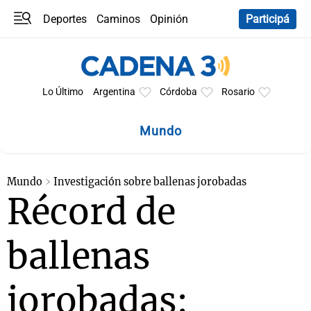
Deportes
Caminos
Opinión
Participá
Programas
Últimas coberturas
Últimas 24 h
En YouTube
Clima
Horóscopo
Lo Último
Argentina
Córdoba
Rosario
Mundo
Mundo
Investigación sobre ballenas jorobadas
Récord de
ballenas
jorobadas: