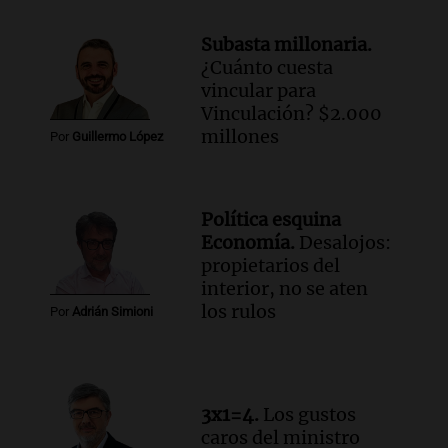
Episodios
Subasta millonaria.
Audio.
Mateo, a los 25 años, lucha
¿Cuánto cuesta
contra el tiempo: necesita un trasplante
vincular para
para poder seguir viviend
Vinculación? $2.000
Una mañana para todos
millones
Por
Guillermo López
Episodios
Audio.
Estiman que la inflación nacional
de julio será menor al 2,9% registrado
Política esquina
en CABA
Economía.
Desalojos:
Una mañana para todos
propietarios del
Episodios
interior, no se aten
Audio.
Altas Cumbres: rescataron a una
los rulos
Por
Adrián Simioni
cabra que llevaba ocho días atrapada en
un precipicio
Una mañana para todos
Episodios
3x1=4.
Los gustos
Audio.
Chile planteó mejorar la
caros del ministro