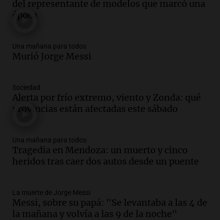
del representante de modelos que marcó una
un puente
época
Una mañana para todos
Episodios
Audio.
Messi llegará esta noche a
Una mañana para todos
Rosario para acompañar a su familia
Murió Jorge Messi
tras la muerte de su papá
Una mañana para todos
Sociedad
Episodios
Alerta por frío extremo, viento y Zonda: qué
Audio.
Ley de Propiedad Privada: el revés
provincias están afectadas este sábado
en el Congreso expuso una debilidad
comunicacional del Gobierno
Una mañana para todos
Una mañana para todos
Episodios
Tragedia en Mendoza: un muerto y cinco
heridos tras caer dos autos desde un puente
Audio.
Casabindo se prepara para una
celebración única: 30.000 turistas y el
tradicional Toreo de la Vincha
La muerte de Jorge Messi
Una mañana para todos
Messi, sobre su papá: "Se levantaba a las 4 de
Episodios
la mañana y volvía a las 9 de la noche"