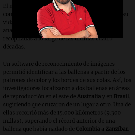
El monitoreo de estos mamíferos marinos es
complicado, dado que pasan la mayor parte de su
vida sumergidos. En el estudio reciente, se
analizaron más de 19.000 imágenes de ballenas
recopiladas a lo largo de las últimas cuatro
décadas.
Un software de reconocimiento de imágenes
permitió identificar a las ballenas a partir de los
patrones de color y los bordes de sus colas. Así, los
investigadores localizaron a dos ballenas en áreas
de reproducción en el este de
Australia
y en
Brasil
,
sugiriendo que cruzaron de un lugar a otro. Una de
ellas recorrió más de 15.000 kilómetros (9.300
millas), superando el récord anterior de una
ballena que había nadado de
Colombia
a
Zanzíbar
.