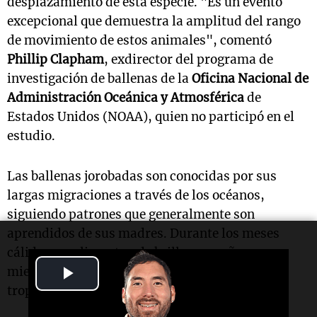
desplazamiento de esta especie. "Es un evento
excepcional que demuestra la amplitud del rango
de movimiento de estos animales", comentó
Phillip Clapham
, exdirector del programa de
investigación de ballenas de la
Oficina Nacional de
Administración Oceánica y Atmosférica
de
Estados Unidos (NOAA), quien no participó en el
estudio.
Las ballenas jorobadas son conocidas por sus
largas migraciones a través de los océanos,
siguiendo patrones que generalmente son
aprendidos de sus madres. Durante los meses
cálidos, se alimentan de krill y pequeños peces,
Play
mientras que en invierno se trasladan a aguas
tropicales para reproducirse.
Video