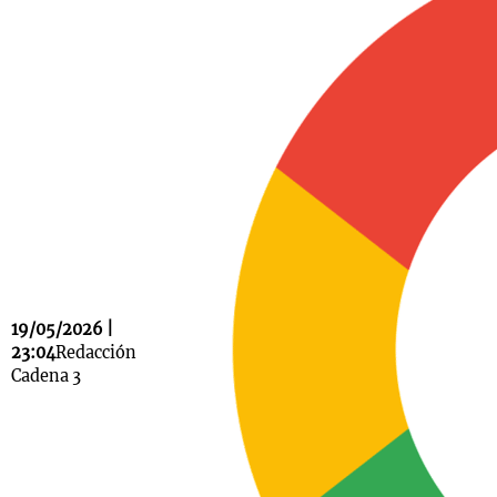
Notas
s
Notas
La Sole en
ial
Mundial 2026
Cadena 3
19/05/2026 |
23:04
Redacción
Cadena 3