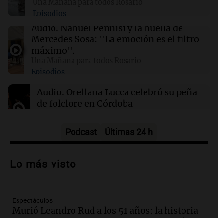
Una Mañana para todos Rosario
Episodios
22:03
Tecnología
El nuevo centro de datos de Amazon en Texas
Audio.
Nahuel Pennisi y la huella de
podría ser el mayor contaminador climático
Mercedes Sosa: "La emoción es el filtro
de EE.UU.
máximo".
Una Mañana para todos Rosario
Episodios
21:32
Ciencia
Científicos descubren diminutos remolinos de
Audio.
Orellana Lucca celebró su peña
plasma en la superficie del Sol
de folclore en Córdoba
Tarde y Media
Episodios
Podcast
Últimas 24 h
Audio.
Trágico accidente en Mendoza:
un muerto y varios heridos tras caída de
Lo más visto
vehículos desde un puente
Panorama Federal
Episodios
Espectáculos
Audio.
Tragedia en Mendoza: un muerto
Murió Leandro Rud a los 51 años: la historia
y cinco heridos tras caer dos autos desde