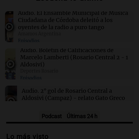
00:32
Clima
Audio.
El Ensamble Municipal de Música
Clima en Salta: cómo estará el tiempo este
Ciudadana de Córdoba deleitó a los
sábado 8 de agosto
oyentes de la radio a puro tango
Amamos Argentina
Episodios
00:27
Clima
Clima en Tucumán: cómo estará el tiempo
Audio.
Boletín de Calificaciones de
este sábado 8 de agosto
Marcelo Lamberti (Rosario Central 2 - 1
Aldosivi)
Deportes Rosario
00:21
Clima
Episodios
Clima en Mendoza: cómo estará el tiempo
este sábado 8 de agosto
Audio.
2° gol de Rosario Central a
Aldosivi (Campaz) - relato Gato Greco
Deportes Rosario
Episodios
Podcast
Últimas 24 h
Audio.
Nuevo desarrollo urbano y casa
del estudiante impulsan el crecimiento
Lo más visto
en Villa María