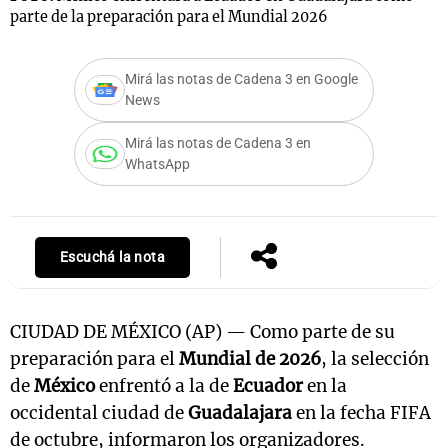
parte de la preparación para el Mundial 2026
Mirá las notas de Cadena 3 en Google
Notas
News
s
Notas
La Sole en
Mirá las notas de Cadena 3 en
ial
Mundial 2026
Cadena 3
WhatsApp
Escuchá la nota
CIUDAD DE MÉXICO (AP) — Como parte de su
preparación para el
Mundial de 2026
, la selección
de
México
enfrentó a la de
Ecuador
en la
occidental ciudad de
Guadalajara
en la fecha FIFA
de octubre, informaron los organizadores.