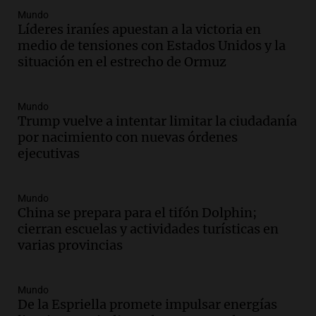
Audio.
Denuncias por represión en el
Mundo
Congreso y evacuación por derrame de
Líderes iraníes apuestan a la victoria en
oxígeno en Montecastro
medio de tensiones con Estados Unidos y la
Panorama Federal
situación en el estrecho de Ormuz
Episodios
Audio.
Río Gallegos reporta frío extremo
Mundo
y llega avión para escuelas de la décima
Trump vuelve a intentar limitar la ciudadanía
brigada aérea
por nacimiento con nuevas órdenes
Panorama Federal
ejecutivas
Episodios
Audio.
La justicia reconoce al COVID
como enfermedad laboral tras la muerte
Mundo
China se prepara para el tifón Dolphin;
de un docente
cierran escuelas y actividades turísticas en
Panorama Federal
varias provincias
Episodios
Audio.
Aumento de tarifas de luz en San
Luis a partir de agosto por nueva
Mundo
regulación de la energía
De la Espriella promete impulsar energías
Panorama Federal