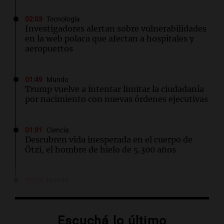
02:03
Tecnología
Investigadores alertan sobre vulnerabilidades
en la web polaca que afectan a hospitales y
aeropuertos
01:49
Mundo
Trump vuelve a intentar limitar la ciudadanía
por nacimiento con nuevas órdenes ejecutivas
01:31
Ciencia
Descubren vida inesperada en el cuerpo de
Ötzi, el hombre de hielo de 5.300 años
00:55
Mundo
China se prepara para el tifón Dolphin; cierran
escuelas y actividades turísticas en varias
provincias
Escuchá lo último