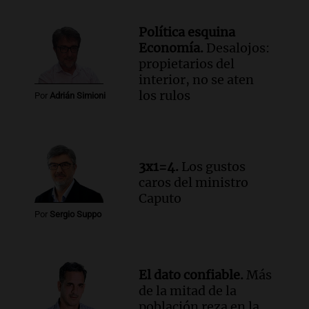
Rosario.
Viva la Radio Rosario
Política esquina
Episodios
Economía.
Desalojos:
Audio.
Luciano Cáceres llega a Córdoba a
propietarios del
presentar “Paraíso”, una obra que
interior, no se aten
cuestiona certezas masculinas
los rulos
Por
Adrián Simioni
Amamos Argentina
Episodios
3x1=4.
Los gustos
caros del ministro
Caputo
Por
Sergio Suppo
El dato confiable.
Más
de la mitad de la
población reza en la