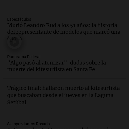
Panorama Federal
Episodios
Espectáculos
Audio.
La gran exposición de la rural de
Murió Leandro Rud a los 51 años: la historia
la Bulaya abrirá sus puertas mañana con
del representante de modelos que marcó una
diversas actividades y sorpresas
época
Panorama Federal
Episodios
Audio.
Villa María presenta nuevos
Panorama Federal
edificios y proyecta una casa del
"Algo pasó al aterrizar": dudas sobre la
estudiante con 48 municipios
muerte del kitesurfista en Santa Fe
involucrados
Panorama Federal
Episodios
Trágico final: hallaron muerto al kitesurfista
Audio.
1° gol de Rosario Central a
que buscaban desde el jueves en la Laguna
Aldosivi (Zalazar en contra) - relato
Setúbal
Gato Greco
Deportes Rosario
Episodios
Audio.
Recomendaciones de vino
Siempre Juntos Rosario