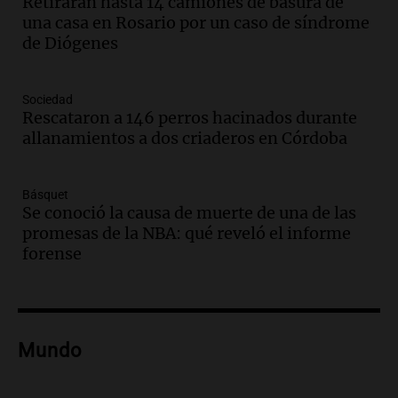
Retiraran hasta 14 camiones de basura de
bonarda para disfrutar el fin de semana
una casa en Rosario por un caso de síndrome
en Mendoza
de Diógenes
Panorama Federal
Episodios
Audio.
Mañana inicia la gran exposición
Sociedad
en la Sociedad Rural de Bulaya con
Rescataron a 146 perros hacinados durante
actividades para toda la familia
allanamientos a dos criaderos en Córdoba
Panorama Federal
Episodios
Básquet
Audio.
Villa María presenta nuevos
Se conoció la causa de muerte de una de las
edificios y una casa del estudiante para
promesas de la NBA: qué reveló el informe
jóvenes de la región
forense
Panorama Federal
Episodios
Audio.
Preparativos finales para la gran
exposición en la sociedad rural de
Bulaya este sábado
Mundo
Panorama Federal
Episodios