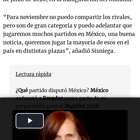
“Para noviembre no puedo compartir los rivales,
pero son de gran categoría y puedo adelantar que
jugaremos muchos partidos en México, una buena
noticia, queremos jugar la mayoría de esos en el
país en distintas plazas”, añadió Sisniega.
Lectura rápida
¿Qué
partido disputó México?
México
enfrentó a
Ecuador
como parte de su
preparación para el
Mundial 2026
.
Play
¿Quién
es el director de selecciones
nacionales?
Duilio Davino
es el director de
Video
selecciones nacionales de México.