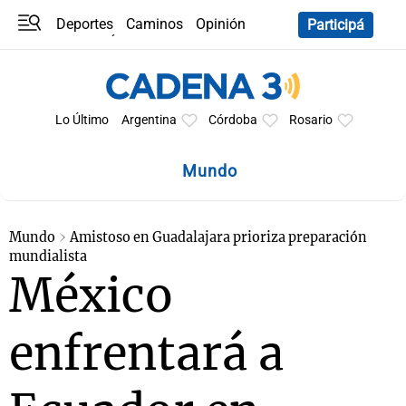
Deportes
Caminos
Opinión
Participá
Programas
Últimas coberturas
Últimas 24 h
En YouTube
Clima
Horóscopo
Lo Último
Argentina
Córdoba
Rosario
Mundo
Mundo
Amistoso en Guadalajara prioriza preparación
mundialista
México
enfrentará a