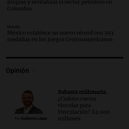
limpias y revitalizar el sector petrolero en
Episodios
Colombia
Audio.
Gabriela Irrazábal: “Un 35,5% de
la población del país fue a templos a
buscar ayuda el último año”
Mundo
México establece un nuevo récord con 393
La Argentina, hoy
medallas en los Juegos Centroamericanos
Episodios
Audio.
"Algo pasó al aterrizar": dudas
sobre la muerte del kitesurfista en
Santa Fe.
Noticias Rosario
Opinión
Episodios
Audio.
José Roccuzzo, cortes de carne y
compras de Antonella: bromas en
Subasta millonaria.
Rosario.
¿Cuánto cuesta
Ahora país
vincular para
Episodios
Vinculación? $2.000
Audio.
José Roccuzzo, cortes de carne y
millones
Por
Guillermo López
compras de Antonella: bromas en