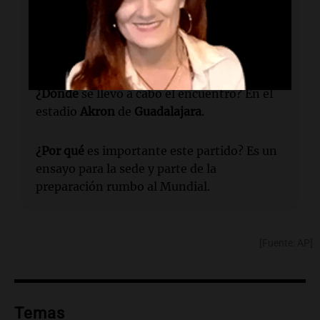
¿Cuándo
se realizó el partido? El partido se
llevó a cabo el 14 de octubre.
¿Dónde
se llevó a cabo el encuentro? En el
estadio
Akron
de
Guadalajara
.
¿Por qué
es importante este partido? Es un
ensayo para la sede y parte de la
preparación rumbo al Mundial.
[Fuente: AP]
Temas