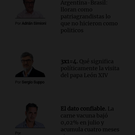
Argentina-Brasil:
Episodios
lloran como
Audio.
El papamóvil de Juan Pablo II
patriagrandistas lo
revive con la visita de León XIV y una
que no hicieron como
Por
Adrián Simioni
historia nacida en Córdoba
politicos
Viva la Radio
Episodios
Audio.
Monseñor Fenoy celebra la visita
de León XIV a Argentina y reflexiona
sobre su impacto espiritual
3x1=4.
Qué significa
políticamente la visita
Panorama Federal
del papa León XIV
Episodios
Por
Sergio Suppo
Audio.
El ministro de Economía de Santa
Fe relativiza el impacto del fallo sobre
jubilaciones en la provincia
Panorama Federal
El dato confiable.
La
Episodios
carne vacuna bajó
0,02% en julio y
acumula cuatro meses
Por