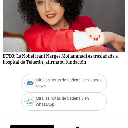
Notas
s
Notas
La Sole en
ial
Mundial 2026
Cadena 3
FOTO:
La Nobel iraní Narges Mohammadi es trasladada a
hospital de Teherán, afirma su fundación
Mirá las notas de Cadena 3 en Google
News
Mirá las notas de Cadena 3 en
WhatsApp