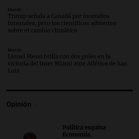
Audio.
Ahyre estuvo en el Estudio
Federal Sancor Seguros y adelantó su
Mundo
nuevo tema a Cadena 3 Rosario.
Trump señala a Canadá por incendios
forestales, pero los científicos advierten
Viva la Radio Rosario
sobre el cambio climático
Episodios
Audio.
Cierre del Paso Internacional
Cristo Redentor por acumulación de
Mundo
nieve se extiende a 22 días
Lionel Messi brilla con dos goles en la
Panorama Federal
victoria del Inter Miami ante Atlético de San
Episodios
Luis
Audio.
Estudiantes de Italia realizan
prácticas docentes en Córdoba para
enriquecer su formación educativa
Panorama Federal
Opinión
Episodios
Audio.
La Universidad de Milán y su
colaboración con la municipalidad para
Política esquina
la educación y parques
Economía.
Panorama Federal