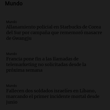
Mundo
al mercado argentino
Panorama Federal
Episodios
Mundo
Audio.
Perito Moreno recibe la Copa
Allanamiento policial en Starbucks de Corea
Mundial de Natación de Invierno con
del Sur por campaña que rememoró masacre
récords y atletas de 20 países
de Gwangju
Amamos Argentina
Episodios
Audio.
Conductor imputado por
Mundo
accidente fatal en San Luis dejó tres
Francia pone fin a las llamadas de
jóvenes muertos y un herido grave
telemarketing no solicitadas desde la
Panorama Federal
próxima semana
Episodios
Audio.
Historiador de la UBA celebró la
Mundo
marcha atrás en la Ley de Tierras:
Fallecen dos soldados israelíes en Líbano,
“Frenamos un saqueo de recursos”
marcando el primer incidente mortal desde
Amamos Argentina
junio
Episodios