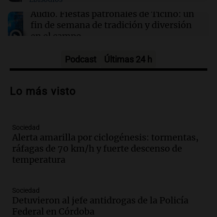
01:29
Ciencia
Contaminación del aire podría agravar la
Audio.
Fiestas patronales de Ticino: un
artritis reumatoide y provocar brotes
fin de semana de tradición y diversión
dolorosos
en el campo
Panorama Federal
Episodios
Podcast
Últimas 24 h
Audio.
Preparativos para la feria en La
Bulalle, Córdoba: actividades y horarios
Lo más visto
de apertura
Panorama Federal
Episodios
Sociedad
Audio.
Río Gallegos enfrenta secuelas de
Alerta amarilla por ciclogénesis: tormentas,
lluvias, senadores manifiestan
ráfagas de 70 km/h y fuerte descenso de
oposición a ley de tierras
temperatura
Panorama Federal
Episodios
Audio.
Mendoza celebra la apertura del
Sociedad
centro de esquí Penitentes Park tras
Detuvieron al jefe antidrogas de la Policía
siete años de cierre por falta de nieve
Federal en Córdoba