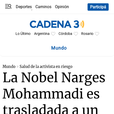
Deportes
Caminos
Opinión
Participá
Programas
Últimas coberturas
Últimas 24 h
En YouTube
Clima
Horóscopo
Lo Último
Argentina
Córdoba
Rosario
Mundo
Mundo
Salud de la activista en riesgo
La Nobel Narges
Mohammadi es
trasladada a un