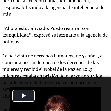
pero que la decisión había sido bloqueada,
responsabilizando a la agencia de inteligencia de
Irán.
"Ahora estoy aliviado. Puedo respirar con
tranquilidad", expresó su hermano a la agencia de
noticias.
La activista de derechos humanos, de 53 años, es
conocida por su defensa de los derechos de las
mujeres y recibió el Nobel de la Paz en 2023
mientras estaba en prisión. A lo largo de su vida,
ha sido encarcelada en varias ocasiones, y su
actual detención se inició tras su arresto en la
Play
ciudad de
Mashhad
, en el noreste de Irán.
Video
Su familia ha señalado que su salud se ha