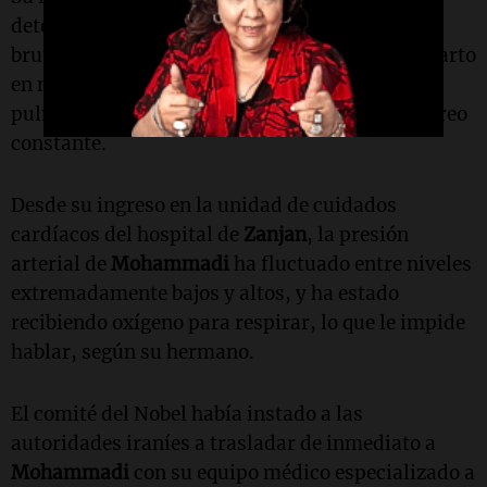
deteriorado en prisión, en parte debido a una
brutal golpiza durante su arresto. Sufrió un infarto
en marzo y tiene un coágulo de sangre en el
pulmón que requiere anticoagulantes y monitoreo
constante.
Desde su ingreso en la unidad de cuidados
cardíacos del hospital de
Zanjan
, la presión
arterial de
Mohammadi
ha fluctuado entre niveles
extremadamente bajos y altos, y ha estado
recibiendo oxígeno para respirar, lo que le impide
hablar, según su hermano.
El comité del Nobel había instado a las
autoridades iraníes a trasladar de inmediato a
Mohammadi
con su equipo médico especializado a