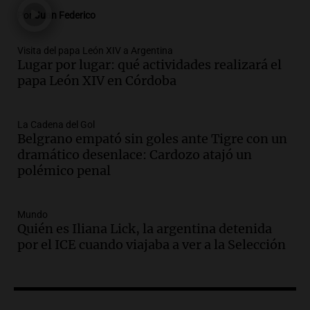
Panorama Federal
Por
Juan Federico
Episodios
Audio.
Madres en Rosario piden por la
Visita del papa León XIV a Argentina
Lugar por lugar: qué actividades realizará el
ley Joaquín.
papa León XIV en Córdoba
Viva la Radio Rosario
Episodios
Audio.
Juan Pedro Colombo, rematador
La Cadena del Gol
Belgrano empató sin goles ante Tigre con un
de hacienda: “Las tecnologías no
dramático desenlace: Cardozo atajó un
reemplazan el contacto con la gente”
polémico penal
La Argentina, hoy
Episodios
Audio.
Un trabajador herido tras caer a
Mundo
Quién es Iliana Lick, la argentina detenida
un pozo de 17 metros en Nueva Córdoba
por el ICE cuando viajaba a ver a la Selección
Panorama Federal
Episodios
Audio.
Lanzamiento del Tigo 7 CSH: el
nuevo híbrido enchufable de Chery llega