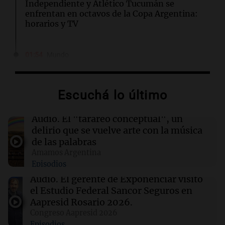
Independiente y Atlético Tucumán se
enfrentan en octavos de la Copa Argentina:
horarios y TV
01:54
Mundo
Fallecen dos soldados israelíes en Líbano,
marcando el primer incidente mortal desde
junio
Escuchá lo último
01:37
Mundo
Audio.
El "tarareo conceptual", un
Trump señala a Canadá por incendios
delirio que se vuelve arte con la música
forestales, pero los científicos advierten sobre
de las palabras
el cambio climático
Amamos Argentina
Episodios
01:30
Ciencia
Audio.
El gerente de Exponenciar visitó
Un tratamiento con THC elimina las pesadillas
el Estudio Federal Sancor Seguros en
en pacientes con PTSD, según un estudio
Aapresid Rosario 2026.
Congreso Aapresid 2026
Episodios