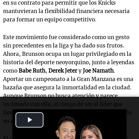
en su contrato para permitir que los Knicks
mantuvieran la flexibilidad financiera necesaria
para formar un equipo competitivo.
Este movimiento fue considerado como un gesto
sin precedentes en la liga y ha dado sus frutos.
Ahora, Brunson ocupa un lugar privilegiado en la
historia del deporte neoyorquino, junto a leyendas
como
Babe Ruth
,
Derek Jeter
y
Joe Namath
.
Aportar un campeonato a la Gran Manzana es una
hazaña que asegura la inmortalidad en la ciudad.
Aunque Brunson no busca atención y parece
incómodo con ella, el riesgo de ser el líder que
llevó a una histórica franquicia a su primer título
Play
en más de medio siglo es innegable.
Video
El cambio de rumbo de los Knicks en las últimas