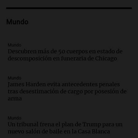
kitesurf
Panorama Federal
Episodios
Audio.
Solans Hoteles es patrocinante
Mundo
porque el concurso “abre un espacio a la
creatividad”
Edición 2026
Mundo
Episodios
Descubren más de 50 cuerpos en estado de
descomposición en funeraria de Chicago
Audio.
Femicidio por fuego en el auto:
qué dijo la defensa del esposo acusado
Radioinforme 3
Mundo
Episodios
James Harden evita antecedentes penales
tras desestimación de cargo por posesión de
Audio.
Exconvicto con doble empleo
arma
estatal: la SENAF asegura que se enteró
por los medios
Radioinforme 3
Mundo
Episodios
Un tribunal frena el plan de Trump para un
nuevo salón de baile en la Casa Blanca
Audio.
Los gustos caros del ministro