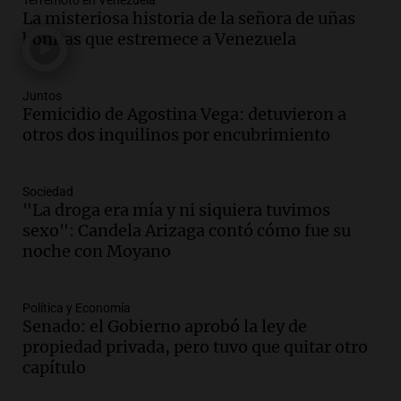
Terremoto en Venezuela
La misteriosa historia de la señora de uñas
Episodios
Audio.
La justicia reconoce el COVID
bonitas que estremece a Venezuela
como enfermedad laboral tras caso de
docente fallecido en 2021
Panorama Federal
Juntos
Femicidio de Agostina Vega: detuvieron a
Episodios
otros dos inquilinos por encubrimiento
Audio.
Mujer de más de 30 años muere
en un siniestro vial en circunvalación
Este-Oeste de Salta
Sociedad
Panorama Federal
"La droga era mía y ni siquiera tuvimos
Episodios
sexo": Candela Arizaga contó cómo fue su
Audio.
La justicia reconoce el COVID
noche con Moyano
como enfermedad laboral tras el
fallecimiento de un docente
Política y Economía
Panorama Federal
Senado: el Gobierno aprobó la ley de
Episodios
Audio.
Encuentran cuerpo en el Riacho
propiedad privada, pero tuvo que quitar otro
Santa Fe: se trataría de un hombre
capítulo
desaparecido mientras practicaba