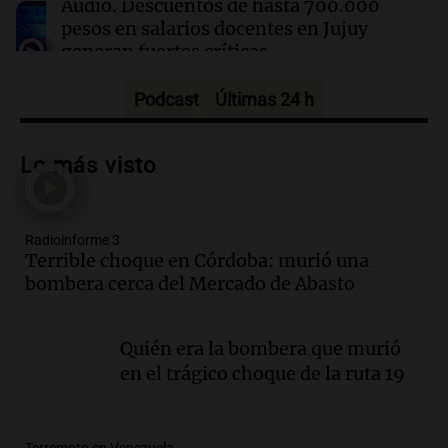
Audio.
Descuentos de hasta 700.000
pesos en salarios docentes en Jujuy
generan fuertes críticas
Panorama Federal
Episodios
Podcast
Últimas 24 h
Audio.
Docentes de Jujuy denuncian
descuentos de hasta 700.000 pesos en
Lo más visto
sus salarios y genera alarma
Panorama Federal
Episodios
Radioinforme 3
Audio.
Siniestro vial en Salta: una mujer
Terrible choque en Córdoba: murió una
fallece tras perder el control de su
bombera cerca del Mercado de Abasto
vehículo
Panorama Federal
Episodios
Quién era la bombera que murió
Audio.
Docentes de Jujuy enfrentan
en el trágico choque de la ruta 19
descuentos de hasta 700.000 pesos en
sus salarios, denuncian desde el
sindicato
Panorama Federal