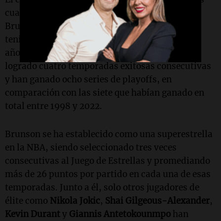
cuatro temporadas se debe en gran parte a
Brunson. Antes de su llegada, el equipo había
tenido solo cuatro temporadas ganadoras en 21
años. Desde su incorporación, los Knicks han
logrado cuatro temporadas exitosas consecutivas
y han ganado ocho series de playoffs, en
comparación con las siete que habían ganado en
total entre 1998 y 2022.
Brunson se ha establecido como una superestrella
en la NBA, siendo seleccionado tres veces
consecutivas al Juego de Estrellas y promediando
más de 26 puntos por partido en cada una de esas
temporadas. Junto a él, solo otros jugadores de
élite como
Nikola Jokic
,
Shai Gilgeous-Alexander
,
Kevin Durant
y
Giannis Antetokounmpo
han