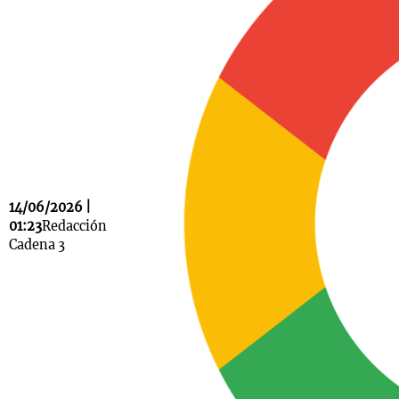
Notas
s
Notas
La Sole en
ial
Mundial 2026
Cadena 3
14/06/2026 |
01:23
Redacción
Cadena 3