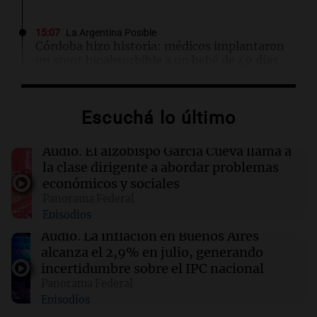
15:07
La Argentina Posible
Córdoba hizo historia: médicos implantaron
un stent bioabsorbible a un bebé de 49 días
15:07
Deportes
Escuchá lo último
La CAF respalda a Infantino tras el cierre del
proyecto FIFA Forward Enterprise
Audio.
El alzobispo García Cueva llama a
la clase dirigente a abordar problemas
15:02
Espectáculos
económicos y sociales
Emily Ceco desmiente romance con Roberto
Panorama Federal
García Moritán: "No hubo primer beso"
Episodios
Audio.
La inflación en Buenos Aires
15:00
Sociedad
alcanza el 2,9% en julio, generando
Quiniela matutina: conocé los números
incertidumbre sobre el IPC nacional
ganadores de hoy viernes 7 de agosto.
Panorama Federal
Episodios