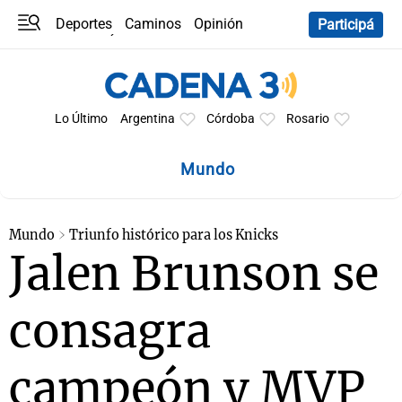
Deportes
Caminos
Opinión
Participá
Programas
Últimas coberturas
Últimas 24 h
En YouTube
Clima
Horóscopo
Lo Último
Argentina
Córdoba
Rosario
Mundo
Mundo
Triunfo histórico para los Knicks
Jalen Brunson se
consagra
campeón y MVP