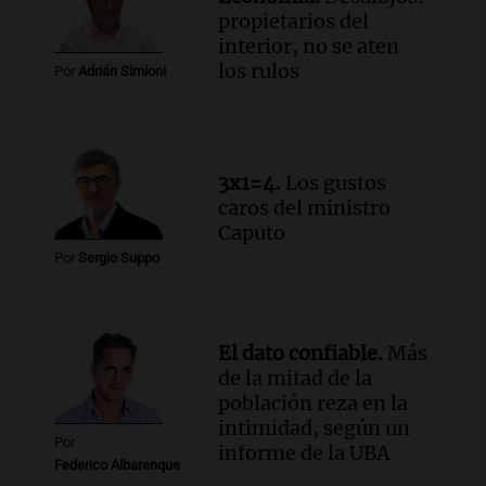
Audio.
Cómo serán los desalojos exprés
propietarios del
y contratos de alquiler si se aprueba la
interior, no se aten
ley de propiedad privada
los rulos
Por
Adrián Simioni
Ahora país
Episodios
Audio.
Se inaugura la décimo primera
exposición agrícola en Bulaya con
3x1=4.
Los gustos
diversas atracciones para todos
caros del ministro
Panorama Federal
Caputo
Episodios
Por
Sergio Suppo
Audio.
Se atrincheró la intendenta
interina de Villa Santa Cruz del Lago
tras ser destituida
Ahora país
El dato confiable.
Más
Episodios
de la mitad de la
población reza en la
intimidad, según un
Por
informe de la UBA
Federico Albarenque