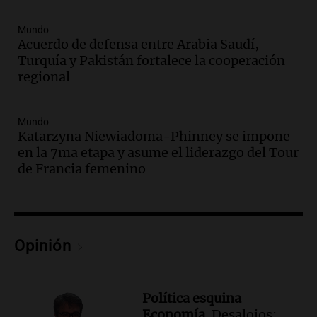
Caputo | Por Sergio Suppo
3x1:4
Mundo
Acuerdo de defensa entre Arabia Saudí,
Episodios
Turquía y Pakistán fortalece la cooperación
Audio.
Desalojos: propietarios del
regional
interior, no se aten los rulos | Por
Adrián Simioni
Política esquina Economía
Mundo
Katarzyna Niewiadoma-Phinney se impone
Episodios
en la 7ma etapa y asume el liderazgo del Tour
Audio.
Tras atrincherarse, la intendenta
de Francia femenino
interina de Villa Santa Cruz del Lago
aceptó dejar el cargo
Ahora país
Episodios
Audio.
La justicia investiga una estafa
Opinión
millonaria a través de una financiera en
Mendoza y San Rafael
Panorama Federal
Política esquina
Episodios
Economía.
Desalojos: