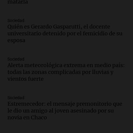
matarla
Panorama Federal
Episodios
Audio.
Consejo Deliberante de San
Sociedad
Miguel de Tucumán pide informe tras
Quién es Gerardo Gasparutti, el docente
explosión en edificio de Montiagudo
universitario detenido por el femicidio de su
Panorama Federal
esposa
Episodios
Audio.
Cuatro policías imputados por
Sociedad
arrestar y agredir a una niña de 13 años
Alerta meteorológica extrema en medio país:
en Tucumán
todas las zonas complicadas por lluvias y
Panorama Federal
vientos fuerte
Episodios
Audio.
Fuertes vientos afectan a Tafí del
Valle con ráfagas de hasta 90 km/h y
Sociedad
Estremecedor: el mensaje premonitorio que
causan daños
le dio un amigo al joven asesinado por su
Panorama Federal
novia en Chaco
Episodios
Audio.
San Juan recibe 250 millones de