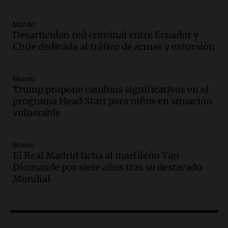
Audio.
Santa Cruz restituye salarios
descontados a docentes por paro en dos
Mundo
fechas clave de 2023
Desarticulan red criminal entre Ecuador y
Panorama Federal
Chile dedicada al tráfico de armas y extorsión
Episodios
Audio.
Detenciones clave en la causa del
fentanilo: la justicia avanza tras
Mundo
muertes de 90 personas
Trump propone cambios significativos en el
programa Head Start para niños en situación
Noticias
vulnerable
Episodios
Audio.
Alertas meteorológicas en
Argentina: lluvias, tormentas y ráfagas
Mundo
de viento fuertes en varias provincias
El Real Madrid ficha al marfileño Yan
Noticias
Diomande por siete años tras su destacado
Episodios
Mundial
Audio.
Coti, en plena gira europea:
"Tocar en Liverpool es como tocar el
cielo con las manos"
Ahora país