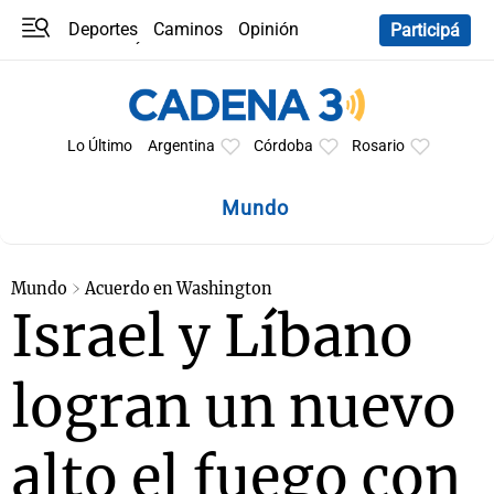
Deportes
Caminos
Opinión
Participá
Programas
Últimas coberturas
Últimas 24 h
En YouTube
Clima
Horóscopo
Lo Último
Argentina
Córdoba
Rosario
Mundo
Mundo
Acuerdo en Washington
Israel y Líbano
logran un nuevo
alto el fuego con