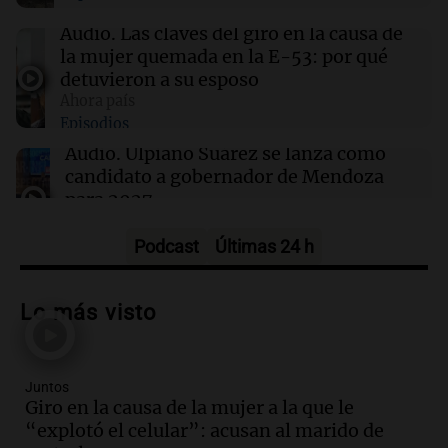
13:41
Mundo
Brote de salmonela en EE.UU. asociado a
Audio.
Las claves del giro en la causa de
jalapeños de una granja en México
la mujer quemada en la E-53: por qué
detuvieron a su esposo
Ahora país
13:35
Deportes
Episodios
Boca se muda al estadio de Huracán por
trabajos en La Bombonera
Audio.
Ulpiano Suárez se lanza como
candidato a gobernador de Mendoza
para 2027
Panorama Federal
Episodios
Podcast
Últimas 24 h
Audio.
Críticas a autoridades por cierre
del paso internacional por intenso
Lo más visto
temporal de nieve en la alta montaña
Panorama Federal
Episodios
Juntos
Audio.
Consejo Deliberante de San
Giro en la causa de la mujer a la que le
Miguel de Tucumán solicitará informe
“explotó el celular”: acusan al marido de
tras explosión mortal en edificio