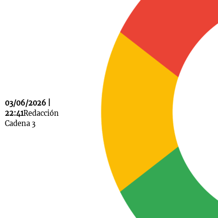
Notas
s
Notas
La Sole en
ial
Mundial 2026
Cadena 3
03/06/2026 |
22:41
Redacción
Cadena 3