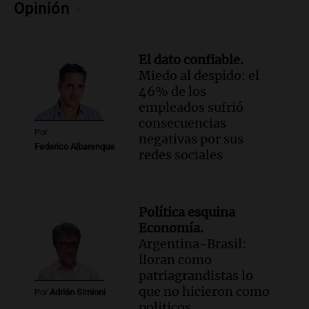
Opinión
Episodios
Audio.
Una historia de superación y
música: Paloma y su violín en Cadena 3
El dato confiable.
emocionan a todos
Miedo al despido: el
Noticias
46% de los
Episodios
empleados sufrió
Audio.
“Hicieron feliz a una palomita”:
consecuencias
la emotiva entrega del violín a la hija del
Por
negativas por sus
histórico limpiavidrios
Federico Albarenque
redes sociales
Juntos
Episodios
Audio.
Ley para regular refugios y
criaderos: "La superpoblación de perros
Política esquina
y gatos es gravísima"
Economía.
Noticias Rosario
Argentina-Brasil:
Episodios
lloran como
patriagrandistas lo
Audio.
Miedo al despido: el 46% de los
que no hicieron como
empleados sufrió consecuencias
Por
Adrián Simioni
politicos
negativas por sus redes sociales