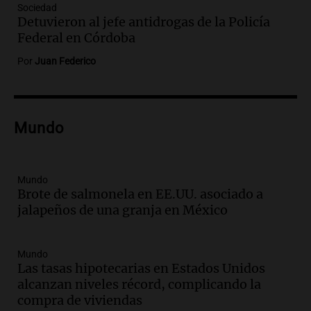
dólares para infraestructura a través del
Sociedad
Proyecto Vicuña de minería
Detuvieron al jefe antidrogas de la Policía
Noticias
Federal en Córdoba
Episodios
Por
Juan Federico
Audio.
Fuego en Córdoba: bomberos
combaten un incendio forestal en Villa
Yacanto
Ahora país
Mundo
Episodios
Audio.
Gobierno argentino enfrenta
crítica por falta de explicaciones sobre
Mundo
la ley de tierras
Brote de salmonela en EE.UU. asociado a
Noticias
jalapeños de una granja en México
Episodios
Audio.
El gobierno sufre una derrota y
debe aceptar modificaciones en la ley de
Mundo
tierras por falta de votos
Las tasas hipotecarias en Estados Unidos
Noticias
alcanzan niveles récord, complicando la
Episodios
compra de viviendas