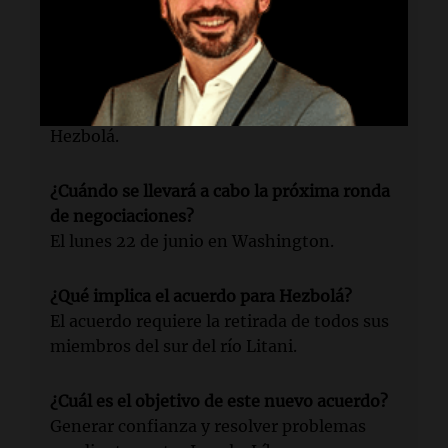
Lectura rápida
¿Qué se acordó entre Israel y Líbano?
Un nuevo alto el fuego mediado por Estados
Unidos, condicionado al cese de ataques de
Hezbolá.
¿Cuándo se llevará a cabo la próxima ronda
de negociaciones?
El lunes 22 de junio en Washington.
¿Qué implica el acuerdo para Hezbolá?
El acuerdo requiere la retirada de todos sus
miembros del sur del río Litani.
¿Cuál es el objetivo de este nuevo acuerdo?
Generar confianza y resolver problemas