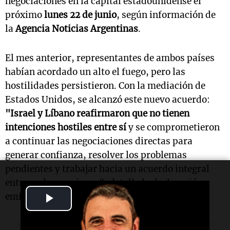
negociaciones en la capital estadounidense el
próximo
lunes 22 de junio
, según información de
la
Agencia Noticias Argentinas
.
El mes anterior, representantes de ambos países
habían acordado un alto el fuego, pero las
hostilidades persistieron. Con la mediación de
Estados Unidos, se alcanzó este nuevo acuerdo:
"Israel y Líbano reafirmaron que no tienen
intenciones hostiles entre sí
y se comprometieron
a continuar las negociaciones directas para
generar confianza, resolver los problemas
pendientes y trabajar hacia un acuerdo integral
entre ambas naciones", detalla la declaración
Play
emitida por el
Departamento de Estado
.
Video