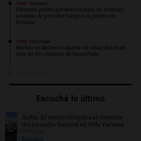
14:03
Sociedad
Dictaron pisión preventiva para un hombre
acusado de prender fuego a su pareja en
Rosario
14:03
Tecnología
Hacker se declara culpable de robar datos de
más de 165 clientes de Snowflake
13:54
Ahora país
Caso María Lucila Pagani: las claves que
derrumbaron la versión de la explosión del
celular
Escuchá lo último
13:52
Consejos
Audio.
El viento complica el combate
Las características del hogar de lujo que hoy
son esenciales para la vida cotidiana
del incendio forestal en Villa Yacanto
Ahora país
Episodios