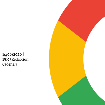
Notas
s
Notas
La Sole en
ial
Mundial 2026
Cadena 3
14/06/2026 |
19:05
Redacción
Cadena 3