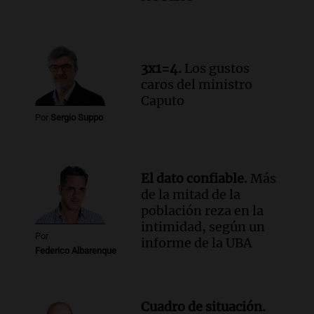
Episodios
Audio.
Del fitness a la longevidad: por
qué crece el consumo de alimentos con
proteínas
3x1=4.
Los gustos
Una mañana para todos
caros del ministro
Episodios
Caputo
Audio.
Investigan un asalto millonario a
Por
Sergio Suppo
la cooperativa Talamochita en Villa
María
Panorama Federal
Episodios
El dato confiable.
Más
de la mitad de la
población reza en la
intimidad, según un
Por
informe de la UBA
Federico Albarenque
Cuadro de situación.