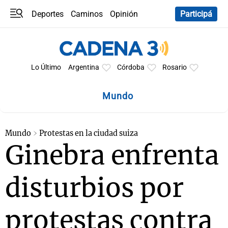
Deportes
Caminos
Opinión
Participá
Programas
Últimas coberturas
Últimas 24 h
En YouTube
Clima
Horóscopo
Lo Último
Argentina
Córdoba
Rosario
Mundo
Mundo
Protestas en la ciudad suiza
Ginebra enfrenta
disturbios por
protestas contra