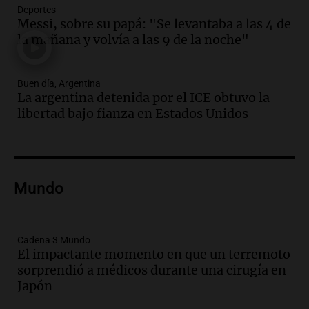
Una mañana para todos
Deportes
Episodios
Messi, sobre su papá: "Se levantaba a las 4 de
la mañana y volvía a las 9 de la noche"
Audio.
Voluntarios limpiaron 9.000
metros del río Suquía y retiraron hasta
800 kilos de basura por jornada
Buen día, Argentina
Una mañana para todos
La argentina detenida por el ICE obtuvo la
Episodios
libertad bajo fianza en Estados Unidos
Audio.
La historia de la servilleta que
firmó Jorge Messi para el primer
contrato de Leo con Barcelona
Una mañana para todos
Episodios
Mundo
Audio.
Joan Gaspart: "Sin Jorge, no sé si
Messi hubiera llegado adonde llegó"
Cadena 3 Mundo
Una mañana para todos
El impactante momento en que un terremoto
Episodios
sorprendió a médicos durante una cirugía en
Japón
Audio.
El orgullo y el sueño argentino de
Jorge Messi en una entrevista con Rony