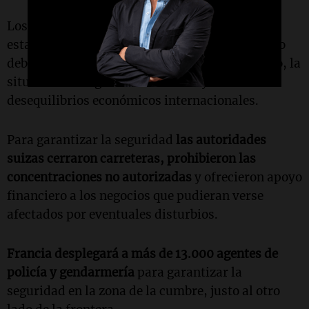
Los líderes mundiales, entre ellos el presidente
estadounidense,
Donald Trump
, tienen previsto
debatir asuntos como la crisis de Oriente Medio, la
situación de la guerra en Ucrania y los
desequilibrios económicos internacionales.
Para garantizar la seguridad
las autoridades
suizas cerraron carreteras, prohibieron las
concentraciones no autorizadas
y ofrecieron apoyo
financiero a los negocios que pudieran verse
afectados por eventuales disturbios.
Francia desplegará a más de 13.000 agentes de
policía y gendarmería
para garantizar la
seguridad en la zona de la cumbre, justo al otro