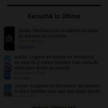
Japón
Escuchá lo último
17:47
Mundo
Conductores demandan a Mercedes AMG por
quemaduras ocasionadas por el logotipo del
Audio.
Orellana Lucca celebró su peña
vehículo
de folclore en Córdoba
Tarde y Media
17:43
Deportes
Episodios
Deportivo Riestra se impone 2-0 a
Estudiantes y se posiciona en la tabla
Audio.
Trágico accidente en Mendoza:
un muerto y varios heridos tras caída de
vehículos desde un puente
17:32
Ciencia
Panorama Federal
Una proteína ancestral podría revolucionar la
Episodios
inmunoterapia contra el cáncer
Audio.
Tragedia en Mendoza: un muerto
y cinco heridos tras caer dos autos desde
un puente
Una mañana para todos
Episodios