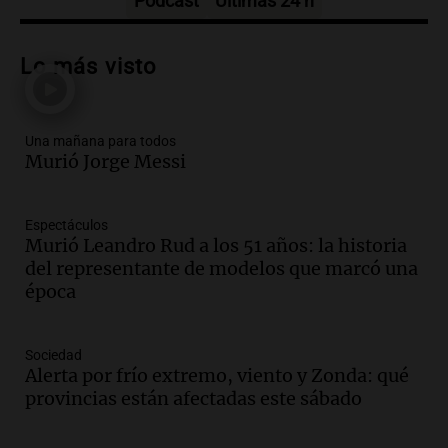
Podcast
Últimas 24 h
Audio.
Messi llegará esta noche a
Rosario para acompañar a su familia
Lo más visto
tras la muerte de su papá
Una mañana para todos
Episodios
Una mañana para todos
Audio.
Ley de Propiedad Privada: el revés
Murió Jorge Messi
en el Congreso expuso una debilidad
comunicacional del Gobierno
Una mañana para todos
Espectáculos
Episodios
Murió Leandro Rud a los 51 años: la historia
Audio.
Casabindo se prepara para una
del representante de modelos que marcó una
celebración única: 30.000 turistas y el
época
tradicional Toreo de la Vincha
Una mañana para todos
Sociedad
Episodios
Alerta por frío extremo, viento y Zonda: qué
Audio.
Borges, abogada de Pourrain:
provincias están afectadas este sábado
"Tres hombres se lo llevaron para
hacerle preguntas y nunca regresó"