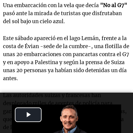
Una embarcación con la vela que decía
"No al G7"
pasó ante la mirada de turistas que disfrutaban
del sol bajo un cielo azul.
Este sábado apareció en el lago Lemán, frente a la
costa de Évian -sede de la cumbre-, una flotilla de
unas 20 embarcaciones con pancartas contra el G7
y en apoyo a Palestina y según la prensa de Suiza
unas 20 personas ya habían sido detenidas un día
antes.
Las autoridades suizas y francesas han
desplegado miles de agentes de policía para
garantizar la seguridad de la cumbre de tres días,
Play
que comienza este lunes en la localidad turística
Video
de Évian-les-Bains, Francia.