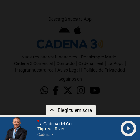
Descargá nuestra App
|
|
Nuestros padres fundadores
Por siempre Mario
|
|
|
|
Cadena 3 Comercial
Contacto
Cadena Heat
La Popu
|
|
Integrar nuestra red
Aviso Legal
Política de Privacidad
Seguinos en
Elegí tu emisora
La Cadena del Gol
Tigre vs. River
Cadena 3