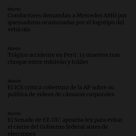
Vargas en 2007
Mundo
Una mañana para todos
Conductores demandan a Mercedes AMG por
Episodios
quemaduras ocasionadas por el logotipo del
Audio.
El abuelo de Agostina Vega, tras
vehículo
las nuevas detenciones: "En esa casa
todos tenían algo que ver"
Una mañana para todos
Mundo
Trágico accidente en Perú: 13 muertos tras
Episodios
choque entre miniván y tráiler
Audio.
Una nutricionista derribó el mito
del desayuno ideal: qué alimentos
conviene priorizar
Mundo
Una mañana para todos
El ICE critica cobertura de la AP sobre su
Episodios
política de videos de cámaras corporales
Audio.
Murió Jorge Messi
Mundo
Una mañana para todos
El Senado de EE.UU. aprueba ley para evitar
Episodios
el cierre del Gobierno federal antes de
elecciones