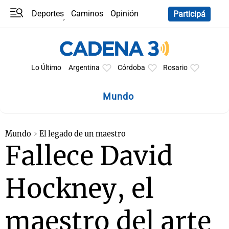
Deportes
Caminos
Opinión
Participá
Programas
Últimas coberturas
Últimas 24 h
En YouTube
Clima
Horóscopo
Lo Último
Argentina
Córdoba
Rosario
Mundo
Mundo
El legado de un maestro
Fallece David
Hockney, el
maestro del arte