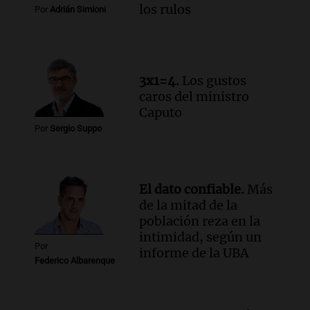
Audio.
Luciano Cáceres llega a Córdoba a
los rulos
Por
Adrián Simioni
presentar “Paraíso”, una obra que
cuestiona certezas masculinas
Amamos Argentina
Episodios
3x1=4.
Los gustos
caros del ministro
Caputo
Por
Sergio Suppo
El dato confiable.
Más
de la mitad de la
población reza en la
intimidad, según un
Por
informe de la UBA
Federico Albarenque