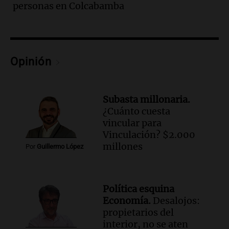
personas en Colcabamba
buscar ayuda el último año”
La Argentina, hoy
Episodios
Audio.
"Algo pasó al aterrizar": dudas
sobre la muerte del kitesurfista en
Opinión
Santa Fe.
Noticias Rosario
Episodios
Subasta millonaria.
Audio.
José Roccuzzo, cortes de carne y
¿Cuánto cuesta
compras de Antonella: bromas en
vincular para
Rosario.
Vinculación? $2.000
Ahora país
millones
Por
Guillermo López
Episodios
Audio.
José Roccuzzo, cortes de carne y
compras de Antonella: bromas en
Política esquina
Rosario.
Economía.
Desalojos:
Viva la Radio Rosario
propietarios del
Episodios
interior, no se aten