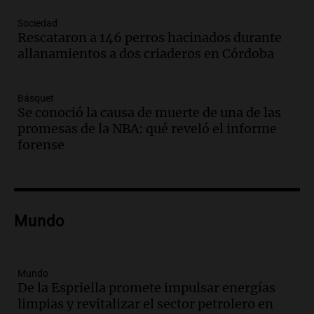
Audio.
Mañana inicia la gran exposición
Sociedad
en la Sociedad Rural de Bulaya con
Rescataron a 146 perros hacinados durante
actividades para toda la familia
allanamientos a dos criaderos en Córdoba
Panorama Federal
Episodios
Básquet
Audio.
Villa María presenta nuevos
Se conoció la causa de muerte de una de las
edificios y una casa del estudiante para
promesas de la NBA: qué reveló el informe
jóvenes de la región
forense
Panorama Federal
Episodios
Audio.
Preparativos finales para la gran
exposición en la sociedad rural de
Bulaya este sábado
Mundo
Panorama Federal
Episodios
Audio.
Denuncias por represión en el
Mundo
Congreso y evacuación por derrame de
De la Espriella promete impulsar energías
oxígeno en Montecastro
limpias y revitalizar el sector petrolero en