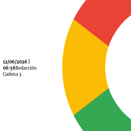
Notas
s
Notas
La Sole en
ial
Mundial 2026
Cadena 3
12/06/2026 |
06:56
Redacción
Cadena 3