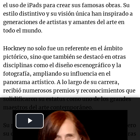
el uso de iPads para crear sus famosas obras. Su
estilo distintivo y su visión única han inspirado a
generaciones de artistas y amantes del arte en
todo el mundo.
Hockney no solo fue un referente en el ámbito
pictórico, sino que también se destacó en otras
disciplinas como el diseño escenográfico y la
fotografía, ampliando su influencia en el
panorama artístico. A lo largo de su carrera,
recibió numerosos premios y reconocimientos que
solidificaron su estatus como uno de los grandes
maestros del arte contemporáneo.
Play
Su partida deja un vacío en el mundo del arte, pero
Video
su obra continuará viva y resonando en las futuras