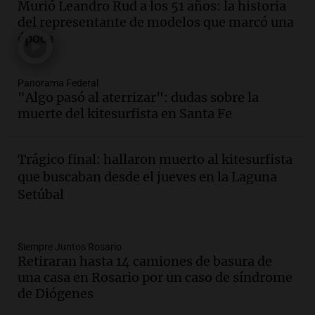
Murió Leandro Rud a los 51 años: la historia
la Bulaya abrirá sus puertas mañana con
del representante de modelos que marcó una
diversas actividades y sorpresas
época
Panorama Federal
Episodios
Audio.
Villa María presenta nuevos
Panorama Federal
edificios y proyecta una casa del
"Algo pasó al aterrizar": dudas sobre la
estudiante con 48 municipios
muerte del kitesurfista en Santa Fe
involucrados
Panorama Federal
Episodios
Trágico final: hallaron muerto al kitesurfista
Audio.
1° gol de Rosario Central a
que buscaban desde el jueves en la Laguna
Aldosivi (Zalazar en contra) - relato
Setúbal
Gato Greco
Deportes Rosario
Episodios
Audio.
Recomendaciones de vino
Siempre Juntos Rosario
Retiraran hasta 14 camiones de basura de
bonarda para disfrutar el fin de semana
una casa en Rosario por un caso de síndrome
en Mendoza
de Diógenes
Panorama Federal
Episodios