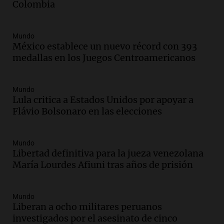
Panorama Federal
Colombia
Episodios
Audio.
Río Gallegos reporta frío extremo
Mundo
y llega avión para escuelas de la décima
México establece un nuevo récord con 393
brigada aérea
medallas en los Juegos Centroamericanos
Panorama Federal
Episodios
Audio.
La justicia reconoce al COVID
Mundo
Lula critica a Estados Unidos por apoyar a
como enfermedad laboral tras la muerte
Flávio Bolsonaro en las elecciones
de un docente
Panorama Federal
Episodios
Mundo
Audio.
Aumento de tarifas de luz en San
Libertad definitiva para la jueza venezolana
Luis a partir de agosto por nueva
María Lourdes Afiuni tras años de prisión
regulación de la energía
Panorama Federal
Episodios
Mundo
Liberan a ocho militares peruanos
Audio.
Gabriela Irrazábal: “Un 35,5% de
investigados por el asesinato de cinco
la población del país fue a templos a