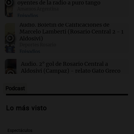
oyentes de la radio a puro tango
00:00
Clima
Amamos Argentina
Clima en Córdoba: cómo estará el tiempo este
Episodios
sábado 8 de agosto
Audio.
Boletín de Calificaciones de
Marcelo Lamberti (Rosario Central 2 - 1
23:54
Mundo
Aldosivi)
De la Espriella promete impulsar energías
Deportes Rosario
limpias y revitalizar el sector petrolero en
Episodios
Colombia
Audio.
2° gol de Rosario Central a
Aldosivi (Campaz) - relato Gato Greco
Deportes Rosario
Episodios
Podcast
Audio.
Nuevo desarrollo urbano y casa
del estudiante impulsan el crecimiento
Lo más visto
en Villa María
Panorama Federal
Episodios
Espectáculos
Audio.
La gran exposición de la rural de