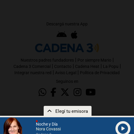
Descargá nuestra App
|
|
Nuestros padres fundadores
Por siempre Mario
|
|
|
|
Cadena 3 Comercial
Contacto
Cadena Heat
La Popu
|
|
Integrar nuestra red
Aviso Legal
Política de Privacidad
Seguinos en
Elegí tu emisora
Noche y Día
Nora Covassi