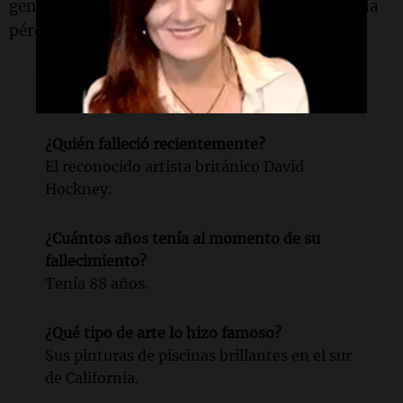
generaciones. La comunidad artística lamenta la
pérdida de un verdadero ícono.
Lectura rápida
¿Quién falleció recientemente?
El reconocido artista británico David
Hockney.
¿Cuántos años tenía al momento de su
fallecimiento?
Tenía 88 años.
¿Qué tipo de arte lo hizo famoso?
Sus pinturas de piscinas brillantes en el sur
de California.