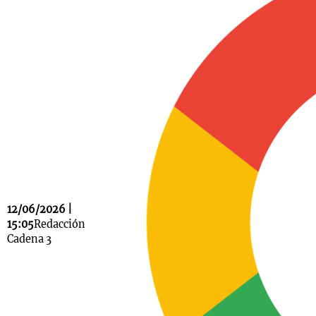
Notas
s
Notas
La Sole en
ial
Mundial 2026
Cadena 3
12/06/2026 |
15:05
Redacción
Cadena 3