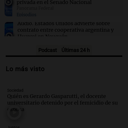
privada en el Senado Nacional
divide Memphis
Panorama Federal
Episodios
16:00
Política y Economía
Audio.
Estados Unidos advierte sobre
Dólar hoy, dólar blue hoy: a cuánto cerró este
contrato entre cooperativa argentina y
jueves 6 de agosto
Huawei en Neuquén
Panorama Federal
Episodios
Podcast
Últimas 24 h
Audio.
El vicegobernador de Salta resalta
la presencia de 70.000 bolivianos en la
Lo más visto
provincia y su integración
Panorama Federal
Episodios
Sociedad
Audio.
La amiga del Papa León XIV
Quién es Gerardo Gasparutti, el docente
recordó su paso por Perú: "Nos decía
universitario detenido por el femicidio de su
siempre: ''Difundan el milagro''"
esposa
Viva la Radio
Episodios
Audio.
Santa Fe, segunda provincia con
Juntos