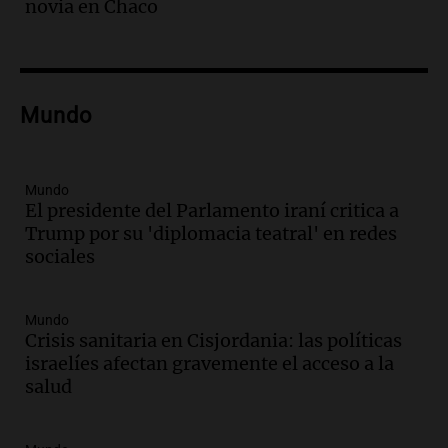
novia en Chaco
Audio.
Ordenan el reintegro de dos
niños a Córdoba tras disputa de
custodia en Salta
Panorama Federal
Mundo
Episodios
Audio.
Inviolabilidad de la propiedad
privada: el ruido que tapa cosas
importantes
Mundo
El presidente del Parlamento iraní critica a
Editorial
Trump por su 'diplomacia teatral' en redes
Episodios
sociales
Audio.
Lanzaron una campaña para que
niños con cáncer reciban regalos por el
día del niño.
Mundo
La Argentina Posible
Crisis sanitaria en Cisjordania: las políticas
Episodios
israelíes afectan gravemente el acceso a la
Audio.
Ganó una beca en la secundaria,
salud
se mudó a Córdoba y hoy lleva la
bandera de la universidad