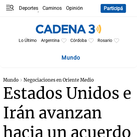
Deportes
Caminos
Opinión
Participá
Programas
Últimas coberturas
Últimas 24 h
En YouTube
Clima
Horóscopo
Lo Último
Argentina
Córdoba
Rosario
Mundo
Mundo
Negociaciones en Oriente Medio
Estados Unidos e
Irán avanzan
hacia un acuerdo