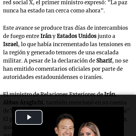
red social X, el primer ministro expresó: "La paz
nunca ha estado tan cerca como ahora".
Este avance se produce tras días de intercambios
de fuego entre
Irán
y
Estados Unidos
junto a
Israel
, lo que había incrementado las tensiones en
la región y generado temores de una escalada
militar. A pesar de la declaración de
Sharif
, no se
han emitido comentarios oficiales por parte de
autoridades estadounidenses o iraníes.
El ministro de Relaciones Exteriores de
Irán
,
Abbas Araghchi
, también mencionó en su cuenta
de X que un acuerdo "nunca ha estado más cerca".
Play
El presidente de Estados Unidos,
Donald Trump
,
quien ha manifestado en varias ocasiones que
Video
ambos países están próximos a un pacto,