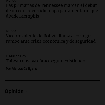
Mundo
La Argentina Posible
Las primarias de Tennessee marcan el debut
Episodios
de un controvertido mapa parlamentario que
Audio.
El 80% de los ejecutivos espera
divide Memphis
una mejora económica, pero modera
sus expectativas
Ahora país
Mundo
Episodios
Vicepresidente de Bolivia llama a corregir
rumbo ante crisis económica y de seguridad
Audio.
Walter Mazzanti en Cadena 3
Rosario: "Vamos a estar entre los
primeros ocho"
El Mundo Hoy
Deportes Rosario
Taiwán ensaya cómo seguir existiendo
Episodios
Por
Marcos Calligaris
Audio.
Avanza el juicio a Oscar González
con nuevas declaraciones de testigos
sobre el accidente
Panorama Federal
Opinión
Episodios
Audio.
El viento complica el combate