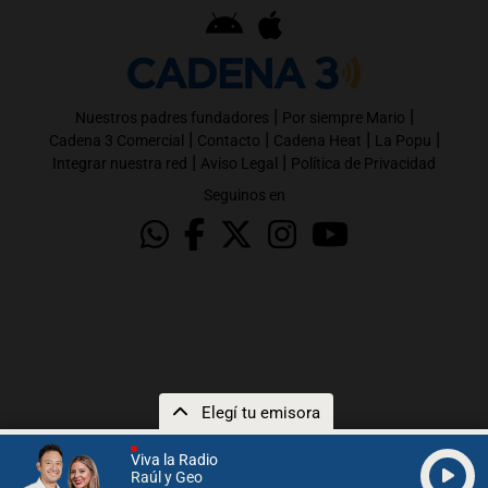
|
|
Nuestros padres fundadores
Por siempre Mario
|
|
|
|
Cadena 3 Comercial
Contacto
Cadena Heat
La Popu
|
|
Integrar nuestra red
Aviso Legal
Política de Privacidad
Seguinos en
Elegí tu emisora
Viva la Radio
Raúl y Geo