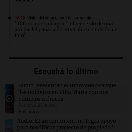
16:20
Visita del papa León XIV a Argentina
"Difundan el milagro": el recuerdo de una
amiga del papa León XIV sobre su misión en
Perú
16:19
Boca Juniors
Boca confirmó cuándo llegará al país el
ecuatoriano Enner Valencia
Escuchá lo último
16:06
Mundo
Audio.
Presentan el innovador Parque
Crisis sanitaria en Cisjordania: las políticas
Tecnológico en Villa María con dos
israelíes afectan gravemente el acceso a la
edificios icónicos
salud
Panorama Federal
Episodios
16:02
Mundo
Audio.
El kirchnerismo no logra apoyo
Las primarias de Tennessee marcan el debut
para modificar proyecto de propiedad
de un controvertido mapa parlamentario que