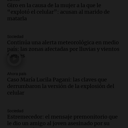
más femicidios del país, según informe
Giro en la causa de la mujer a la que le
de Casa del Encuentro
“explotó el celular”: acusan al marido de
Panorama Federal
matarla
Episodios
Audio.
Santa Fe reactivará 1.500
Sociedad
viviendas paralizadas tras el cierre de
Continúa una alerta meteorológica en medio
Procrear en la provincia
país: las zonas afectadas por lluvias y vientos
Panorama Federal
fuertes
Episodios
Audio.
Debate en el Senado por la ley de
propiedad privada genera preocupación
Ahora país
Caso María Lucila Pagani: las claves que
y críticas entre senadores
derrumbaron la versión de la explosión del
Panorama Federal
celular
Episodios
Audio.
La comunidad boliviana en Salta:
un pilar cultural y social según Antonio
Sociedad
Marocco
Estremecedor: el mensaje premonitorio que
Panorama Federal
le dio un amigo al joven asesinado por su
Episodios