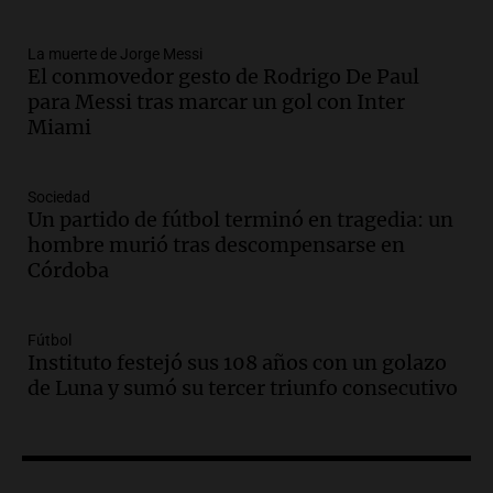
tras la muerte de su papá
Una mañana para todos
La muerte de Jorge Messi
Episodios
El conmovedor gesto de Rodrigo De Paul
Audio.
Ley de Propiedad Privada: el revés
para Messi tras marcar un gol con Inter
en el Congreso expuso una debilidad
Miami
comunicacional del Gobierno
Una mañana para todos
Episodios
Sociedad
Un partido de fútbol terminó en tragedia: un
Audio.
Casabindo se prepara para una
hombre murió tras descompensarse en
celebración única: 30.000 turistas y el
Córdoba
tradicional Toreo de la Vincha
Una mañana para todos
Episodios
Fútbol
Audio.
Borges, abogada de Pourrain:
Instituto festejó sus 108 años con un golazo
"Tres hombres se lo llevaron para
de Luna y sumó su tercer triunfo consecutivo
hacerle preguntas y nunca regresó"
Una mañana para todos
Episodios
Audio.
Voluntarios limpiaron 9.000