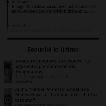
01:29
Mundo
El lago Mead alcanza su nivel más bajo en 90
años, evidenciando la crisis hídrica en EE.UU.
00:32
Clima
Clima en Salta: cómo estará el tiempo este
domingo 9 de agosto
Escuchá lo último
00:26
Clima
Clima en Tucumán: cómo estará el tiempo
este domingo 9 de agosto
Audio.
Tormentas y filtraciones: "El
agua entra por donde menos
imaginamos"
00:21
Clima
Una Mañana para todos Rosario
Clima en Mendoza: cómo estará el tiempo
Episodios
este domingo 9 de agosto
Audio.
Nahuel Pennisi y la huella de
Mercedes Sosa: "La emoción es el filtro
00:16
Clima
máximo".
Clima en Santa Fe: cómo estará el tiempo este
Una Mañana para todos Rosario