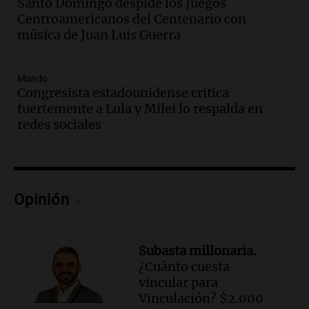
Santo Domingo despide los Juegos
Audio.
El abuelo de Agostina Vega, tras
Centroamericanos del Centenario con
las nuevas detenciones: "En esa casa
música de Juan Luis Guerra
todos tenían algo que ver"
Una mañana para todos
Mundo
Episodios
Congresista estadounidense critica
Audio.
Una nutricionista derribó el mito
fuertemente a Lula y Milei lo respalda en
del desayuno ideal: qué alimentos
redes sociales
conviene priorizar
Una mañana para todos
Episodios
Audio.
Murió Jorge Messi
Opinión
Una mañana para todos
Episodios
Subasta millonaria.
Audio.
Mateo, a los 25 años, lucha
¿Cuánto cuesta
contra el tiempo: necesita un trasplante
vincular para
para poder seguir viviend
Vinculación? $2.000