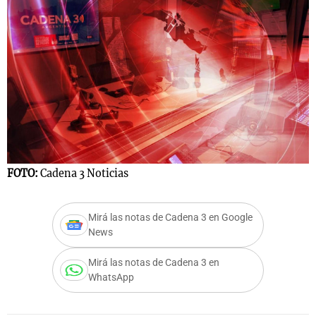
Notas
s
Notas
La Sole en
ial
Mundial 2026
Cadena 3
FOTO:
Cadena 3 Noticias
Mirá las notas de Cadena 3 en Google
News
Mirá las notas de Cadena 3 en
WhatsApp