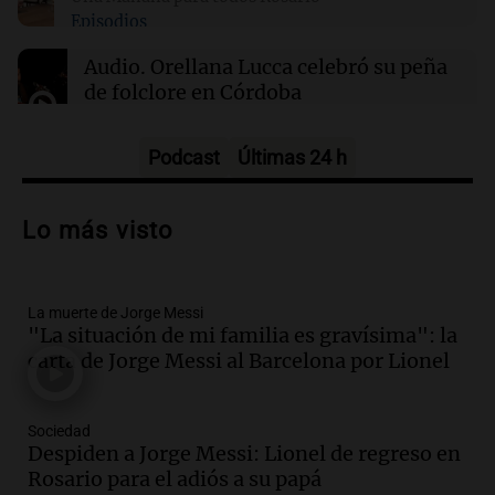
domingo 9 de agosto
Episodios
Audio.
Orellana Lucca celebró su peña
de folclore en Córdoba
Tarde y Media
Episodios
Podcast
Últimas 24 h
Audio.
Trágico accidente en Mendoza:
un muerto y varios heridos tras caída de
Lo más visto
vehículos desde un puente
Panorama Federal
Episodios
La muerte de Jorge Messi
Audio.
Tragedia en Mendoza: un muerto
"La situación de mi familia es gravísima": la
y cinco heridos tras caer dos autos desde
carta de Jorge Messi al Barcelona por Lionel
un puente
Una mañana para todos
Episodios
Sociedad
Audio.
Messi llegará esta noche a
Despiden a Jorge Messi: Lionel de regreso en
Rosario para acompañar a su familia
Rosario para el adiós a su papá