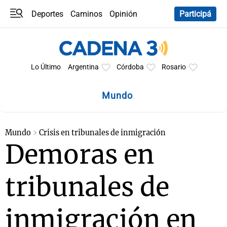
Deportes
Caminos
Opinión
Participá
Programas
Últimas coberturas
Últimas 24 h
En YouTube
Clima
Horóscopo
Lo Último
Argentina
Córdoba
Rosario
Mundo
Mundo
Crisis en tribunales de inmigración
Demoras en
tribunales de
inmigración en