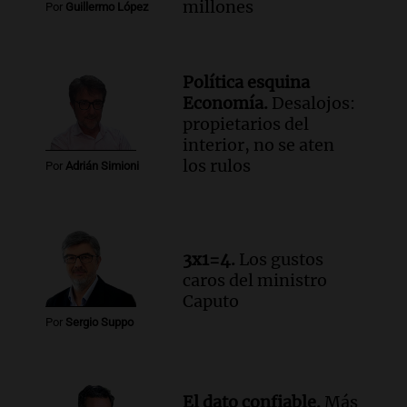
Una mañana para todos
millones
Por
Guillermo López
Episodios
Audio.
Estiman que la inflación nacional
de julio será menor al 2,9% registrado
Política esquina
en CABA
Economía.
Desalojos:
Una mañana para todos
propietarios del
Episodios
interior, no se aten
Audio.
Altas Cumbres: rescataron a una
los rulos
Por
Adrián Simioni
cabra que llevaba ocho días atrapada en
un precipicio
Una mañana para todos
Episodios
3x1=4.
Los gustos
Audio.
Chile planteó mejorar la
caros del ministro
conectividad fronteriza, aérea y digital
Caputo
con Jujuy
Por
Sergio Suppo
Panorama Federal
Episodios
El dato confiable.
Más