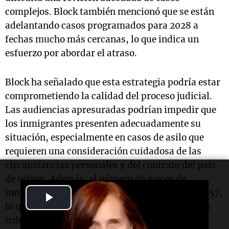
complejos. Block también mencionó que se están
adelantando casos programados para 2028 a
fechas mucho más cercanas, lo que indica un
esfuerzo por abordar el atraso.
Block ha señalado que esta estrategia podría estar
comprometiendo la calidad del proceso judicial.
Las audiencias apresuradas podrían impedir que
los inmigrantes presenten adecuadamente su
situación, especialmente en casos de asilo que
requieren una consideración cuidadosa de las
circunstancias personales y del contexto del país
de origen. Además, el número de jueces de
inmigración ha disminuido, pasando de 735 a 557,
Play
lo que también contribuye a la congestión de los
Video
tribunales.