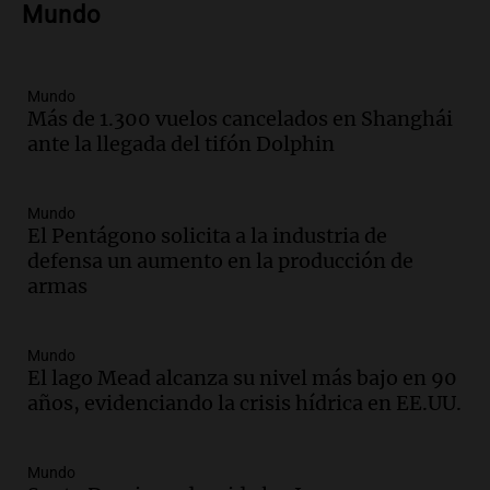
Mundo
metros del río Suquía y retiraron hasta
800 kilos de basura por jornada
Una mañana para todos
Episodios
Mundo
Más de 1.300 vuelos cancelados en Shanghái
Audio.
La historia de la servilleta que
ante la llegada del tifón Dolphin
firmó Jorge Messi para el primer
contrato de Leo con Barcelona
Una mañana para todos
Mundo
Episodios
El Pentágono solicita a la industria de
defensa un aumento en la producción de
Audio.
Joan Gaspart: "Sin Jorge, no sé si
armas
Messi hubiera llegado adonde llegó"
Una mañana para todos
Episodios
Mundo
El lago Mead alcanza su nivel más bajo en 90
Audio.
El orgullo y el sueño argentino de
años, evidenciando la crisis hídrica en EE.UU.
Jorge Messi en una entrevista con Rony
Vargas en 2007
Una mañana para todos
Mundo
Episodios