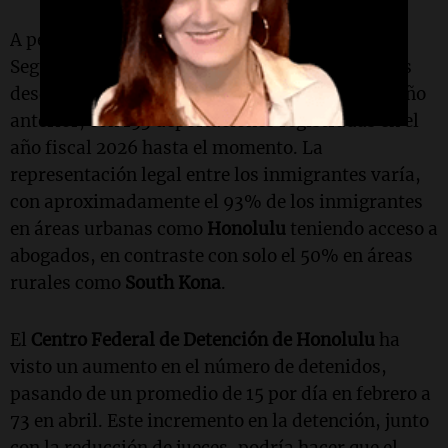
A pesar de las políticas del Departamento de
Seguridad Nacional, las cifras de deportaciones
desde
Hawái
se mantienen similares a las del año
anterior, con 153 deportaciones registradas en el
año fiscal 2026 hasta el momento. La
representación legal entre los inmigrantes varía,
con aproximadamente el 93% de los inmigrantes
en áreas urbanas como
Honolulu
teniendo acceso a
abogados, en contraste con solo el 50% en áreas
rurales como
South Kona
.
El
Centro Federal de Detención de Honolulu
ha
visto un aumento en el número de detenidos,
pasando de un promedio de 15 por día en febrero a
73 en abril. Este incremento en la detención, junto